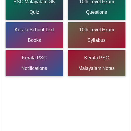
PSC Malayalam GK
10th Level Exam
Quiz
Questions
Kerala School Text
10th Level Exam
Books
Syllabus
Kerala PSC
Kerala PSC
Notifications
Malayalam Notes