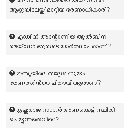
തലസ്ഥാനം ഡൽഹിയിൽ നിന്നും
ആഗ്രയിലേയ്ക്ക് മാറ്റിയ ഭരണാധികാരി?
എഡ്വിങ് അന്റോണിയ ആൽബിന
മെയ്നോ ആരുടെ യാർത്ഥ പേരാണ്?
ഇന്ത്യയിലെ തദ്ദേശ സ്വയം
ഭരണത്തിന്‍റെ പിതാവ് ആരാണ്?
കൃഷ്ണരാജ സാഗർ അണക്കെട്ട് സ്ഥിതി
ചെയ്യുന്നതെവിടെ?