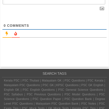
0
COMMENTS
SEARCH TAGS
Kerala PSC | PSC Thulasi | Malayalam GK | PSC Questions | PSC Kerala |
Malayalam PSC Questions | PSC GK | KPSC Questions | PSC GK English |
English GK | PSC English Questions | PSC General Science Questions |
PSC Syllabus | PSC Previous Questions | PSC Model Questions | PSC
Science Questions | PSC Question Paper | PSC Question Bank | Degree
Level PSC Questions | Malayalam PSC Question Bank | PSC Notes | PSC
Exam Tips | PSC Mock Tests | GK Mock Tests | Kerala PSC Tips | PSC