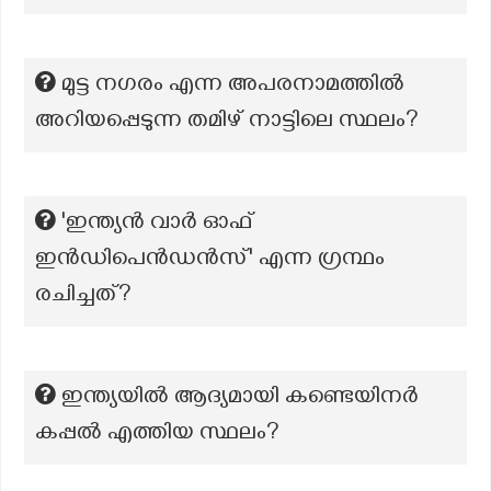
മുട്ട നഗരം എന്ന അപരനാമത്തിൽ
അറിയപ്പെടുന്ന തമിഴ് നാട്ടിലെ സ്ഥലം?
'ഇന്ത്യൻ വാർ ഓഫ്
ഇൻഡിപെൻഡൻസ്' എന്ന ഗ്രന്ഥം
രചിച്ചത്?
ഇന്ത്യയിൽ ആദ്യമായി കണ്ടെയിനർ
കപ്പൽ എത്തിയ സ്ഥലം?