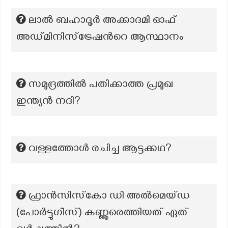
ലാൽ ബഹാദൂർ അക്കാദമി ഓഫ്
അഡ്മിനിസ്ട്രേഷൻറെ ആസ്ഥാനം
സമുദ്രത്തിൽ പതിക്കാത്ത പ്രമുഖ
ഇന്ത്യൻ നദി?
വള്ളത്തോള്‍ രചിച്ച ആട്ടക്കഥ?
ഫ്രാൻസിസ്‌കോ ഡി അൽമെയ്ഡ
(പോർട്ടുഗീസ്) കണ്ണൂരെത്തിയത് ഏത്