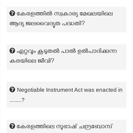
കേരളത്തിൽ സ്വകാര്യ മേഖലയിലെ
ആദ്യ ജലവൈദ്യുത പദ്ധതി?
ഏറ്റവും കൂടുതൽ പാൽ ഉൽപാദിക്കുന്ന
കരയിലെ ജീവി?
Negotiable Instrument Act was enacted in
........?
കേരളത്തിലെ സുഭാഷ് ചന്ദ്രബോസ്