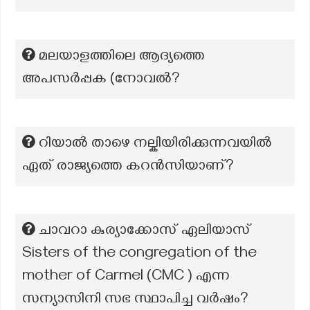
മലയാളത്തിലെ ആദ്യത്തെ
അപസര്‍പ്പക (നോവല്‍?
റിയാൽ താഴെ നല്കിയിരിക്കുന്നവയിൽ
ഏത് രാജ്യത്തെ കറൻസിയാണ്?
ചാവറാ കുര്യാക്കോസ് ഏലിയാസ്
Sisters of the congregation of the
mother of Carmel (CMC ) എന്ന
സന്യാസിനി സഭ സ്ഥാപിച്ച വർഷം?