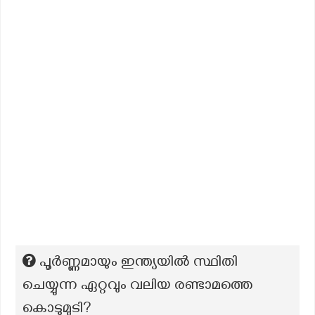
പൂർണ്ണമായും ഇന്ത്യയിൽ സ്ഥിതി
ചെയ്യുന്ന ഏറ്റവും വലിയ രണ്ടാമത്തെ
കൊടുമുടി?