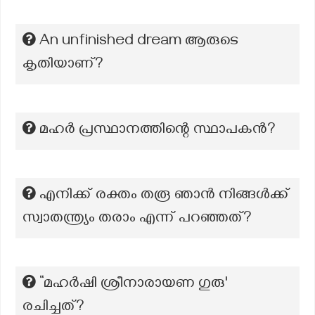
An unfinished dream ആരുടെ
കൃതിയാണ്?
മഹർ പ്രസ്ഥാനത്തിന്റെ സ്ഥാപകൻ?
എനിക്ക് രക്തം തരൂ ഞാൻ നിങ്ങൾക്ക്
സ്വാതന്ത്ര്യം തരാം എന്ന് പറഞ്ഞത്?
“മഹർഷി ശ്രീനാരായണ ഗുരു'
രചിച്ചത്?