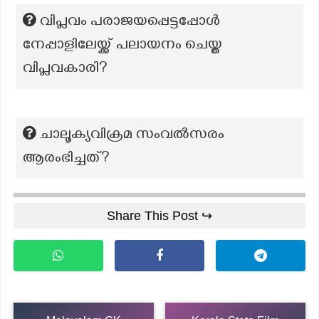
വിപ്ലവം പരാജയപ്പെട്ടപ്പോൾ
നേപ്പാളിലേയ്ക്ക് പലായനം ചെയ്ത
വിപ്ലവകാരി?
ചാലൂക്യവിക്രമ സംവൽസരം
ആരംഭിച്ചത്?
Share This Post ↪