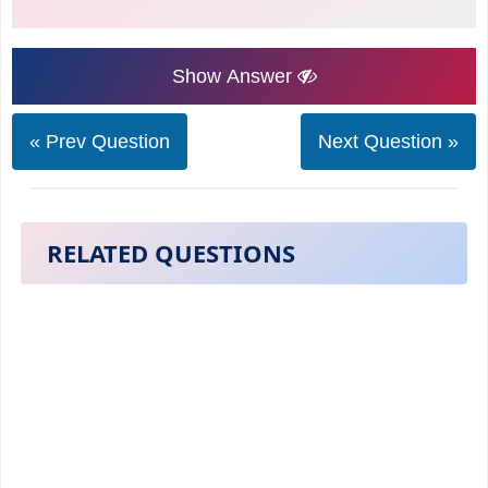
Show Answer
« Prev Question
Next Question »
RELATED QUESTIONS