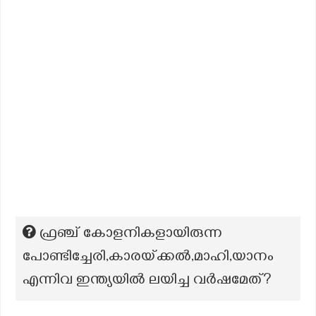
ഫ്രഞ്ച് കോളനികളായിരുന്ന
പോണ്ടിച്ചേരി,കാരയ്‌ക്കൽ,മാഹി,യാനം
എന്നിവ ഇന്ത്യയിൽ ലയിച്ച വർഷമേത്?