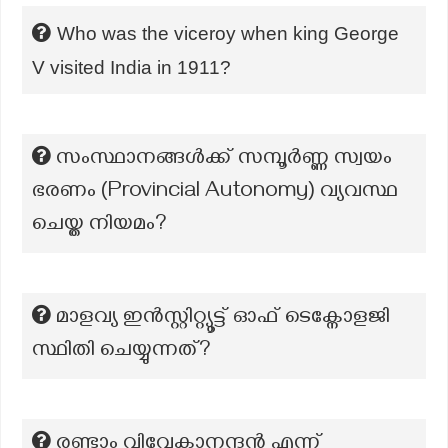
Who was the viceroy when king George
V visited India in 1911?
സംസ്ഥാനങ്ങൾക്ക് സമ്പൂർണ്ണ സ്വയം
ഭരണം (Provincial Autonomy) വ്യവസ്ഥ
ചെയ്ത നിയമം?
മാളവ്യ ഇൻസ്റ്റിറ്റ്യൂട്ട് ഓഫ് ടെക്നോളജി
സ്ഥിതി ചെയ്യുന്നത്?
രണ്ടാം വിവേകാനന്ദൻ എന്ന്