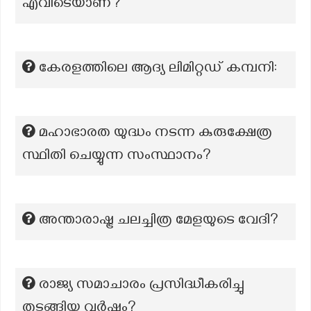
എവിടെയാണ്?
കേരളത്തിലെ ആദ്യ ലിമിറ്റഡ് കമ്പനി:
മഹാഭാരത യുദ്ധം നടന്ന കുരുക്ഷേത്ര
സ്ഥിതി ചെയ്യുന്ന സംസ്ഥാനം?
അന്താരാഷ്ട്ര ചലച്ചിത്ര മേളയുടെ വേദി?
രാജ്യ സമാചാരം പ്രസിദ്ധീകരിച്ചു
തുടങ്ങിയ വർഷം?