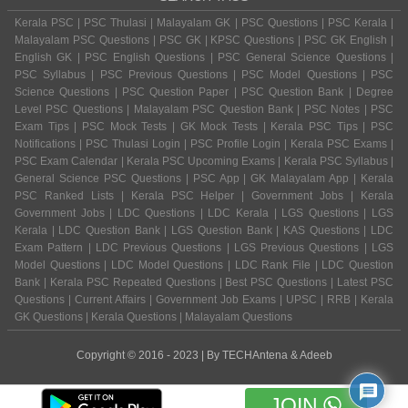
Kerala PSC | PSC Thulasi | Malayalam GK | PSC Questions | PSC Kerala |
Malayalam PSC Questions | PSC GK | KPSC Questions | PSC GK English |
English GK | PSC English Questions | PSC General Science Questions |
PSC Syllabus | PSC Previous Questions | PSC Model Questions | PSC
Science Questions | PSC Question Paper | PSC Question Bank | Degree
Level PSC Questions | Malayalam PSC Question Bank | PSC Notes | PSC
Exam Tips | PSC Mock Tests | GK Mock Tests | Kerala PSC Tips | PSC
Notifications | PSC Thulasi Login | PSC Profile Login | Kerala PSC Exams |
PSC Exam Calendar | Kerala PSC Upcoming Exams | Kerala PSC Syllabus |
General Science PSC Questions | PSC App | GK Malayalam App | Kerala
PSC Ranked Lists | Kerala PSC Helper | Government Jobs | Kerala
Government Jobs | LDC Questions | LDC Kerala | LGS Questions | LGS
Kerala | LDC Question Bank | LGS Question Bank | KAS Questions | LDC
Exam Pattern | LDC Previous Questions | LGS Previous Questions | LGS
Model Questions | LDC Model Questions | LDC Rank File | LDC Question
Bank | Kerala PSC Repeated Questions | Best PSC Questions | Latest PSC
Questions | Current Affairs | Government Job Exams | UPSC | RRB | Kerala
GK Questions | Kerala Questions | Malayalam Questions
Copyright © 2016 - 2023 | By
TECHAntena
&
Adeeb
JOIN