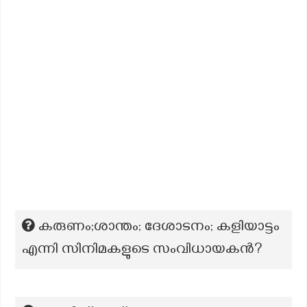
കരുണം;ശാന്തം; ദേശാടനം; കളിയാട്ടം
എന്നി സിനിമകളുടെ സംവിധായകൻ?