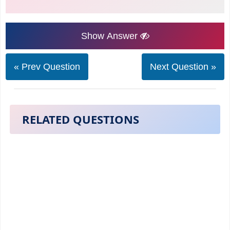
Show Answer
« Prev Question
Next Question »
RELATED QUESTIONS