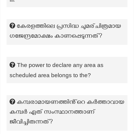
കേരളത്തിലെ പ്രസിദ്ധ ചുമര്ചിത്രമായ
ഗജേന്ദ്രമോക്ഷം കാണപ്പെടുന്നത്?
The power to declare any area as
scheduled area belongs to the?
കമ്പരാമായണത്തിൻ്റെ കർത്താവായ
കമ്പർ ഏത് സംസ്ഥാനത്താണ്
ജീവിച്ചിരുന്നത്?