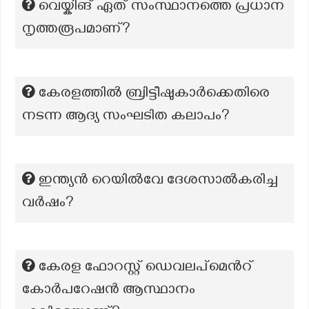
വെയ്കിങ് ഏത് സംസ്ഥാനത്തെ പ്രധാന
നൃത്തരൂപമാണ്?
കേരളത്തിൽ ബ്രിട്ടീഷുകാർക്കെതിരെ
നടന്ന ആദ്യ സംഘടിത കലാപം?
ഇന്ത്യന്‍ റെയില്‍വേ ദേശസാല്‍കരിച്ച
വര്‍ഷം?
കേരള ഫോറസ്റ്റ് ഡെവലപ്മെൻറ്
കോർപറേഷൻ ആസ്ഥാനം