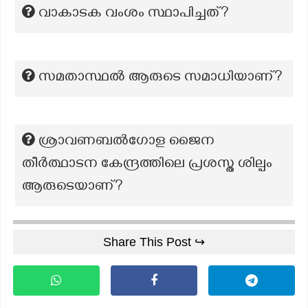
വാകാടക വംശം സ്ഥാപിച്ചത്?
സമതാസ്ഥൽ ആരുടെ സമാധിയാണ്?
ശ്രാവണബൽഗോള ജൈന
തീർത്ഥാടന കേന്ദ്രത്തിലെ പ്രശസ്ത ശില്പം
ആരുടെയാണ്?
Share This Post ↪