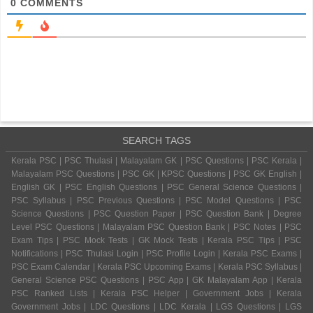
0
COMMENTS
SEARCH TAGS
Kerala PSC | PSC Thulasi | Malayalam GK | PSC Questions | PSC Kerala |
Malayalam PSC Questions | PSC GK | KPSC Questions | PSC GK English |
English GK | PSC English Questions | PSC General Science Questions |
PSC Syllabus | PSC Previous Questions | PSC Model Questions | PSC
Science Questions | PSC Question Paper | PSC Question Bank | Degree
Level PSC Questions | Malayalam PSC Question Bank | PSC Notes | PSC
Exam Tips | PSC Mock Tests | GK Mock Tests | Kerala PSC Tips | PSC
Notifications | PSC Thulasi Login | PSC Profile Login | Kerala PSC Exams |
PSC Exam Calendar | Kerala PSC Upcoming Exams | Kerala PSC Syllabus |
General Science PSC Questions | PSC App | GK Malayalam App | Kerala
PSC Ranked Lists | Kerala PSC Helper | Government Jobs | Kerala
Government Jobs | LDC Questions | LDC Kerala | LGS Questions | LGS