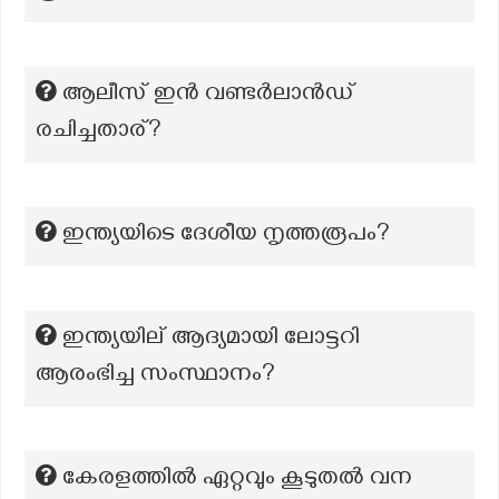
ആലീസ് ഇൻ വണ്ടർലാൻഡ്‌
രചിച്ചതാര്?
ഇന്ത്യയിടെ ദേശീയ നൃത്തരൂപം?
ഇന്ത്യയില് ആദ്യമായി ലോട്ടറി
ആരംഭിച്ച സംസ്ഥാനം?
കേരളത്തിൽ ഏറ്റവും കൂടുതൽ വന