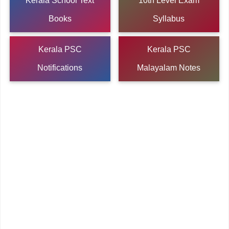
Kerala School Text
10th Level Exam
Books
Syllabus
Kerala PSC
Kerala PSC
Notifications
Malayalam Notes