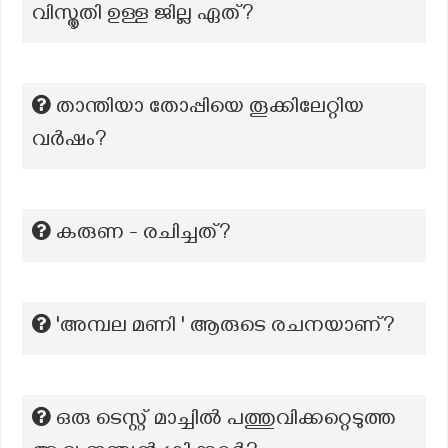
വിസ്തൃതി ഉള്ള ജില്ല ഏത്?
താന്തിയാ തോപ്പിയെ തൂക്കിലേറ്റിയ
വർഷം?
കരുണ - രചിച്ചത്?
'അമ്പല മണി ' ആരുടെ രചനയാണ്?
ഒരു ടെസ്റ്റ് മാച്ചിൽ പത്തുവിക്കറ്റെടുത്ത