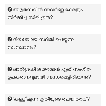
അമൃതസറിൽ സുവർണ്ണ ക്ഷേത്രം
നിർമ്മിച്ച സിഖ് ഗുരു?
ദിഗ്ബോയ് സ്ഥിതി ചെയ്യുന്ന
സംസ്ഥാനം?
ലാൽഗുഡി ജയരാമൻ ഏത് സംഗീത
ഉപകരണവുമായി ബന്ധപ്പെട്ടിരിക്കുന്നു?
‘കള്ള്‘എന്ന കൃതിയുടെ രചയിതാവ്?