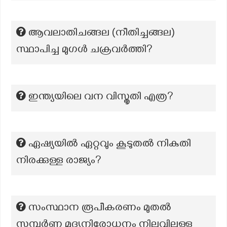
ആവലാതിചങ്ങല (നീതിച്ചങ്ങല)
സ്ഥാപിച്ച മുഗൾ ചക്രവർത്തി?
ഇന്ത്യയിലെ വന വിസ്തൃതി എത്ര?
ഏഷ്യയിൽ ഏറ്റവും കൂടുതൽ നികുതി
നിരക്കുള്ള രാജ്യം?
സംസ്ഥാന രൂപീകരണം മുതൽ
സമ്പൂർണ്ണ മദ്യനിരോധനം നിലവിലുള്ള