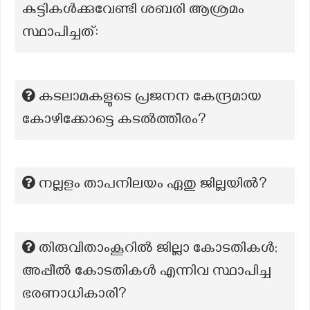
കുട്ടികൾക്കുവേണ്ടി ശബരി ആശ്രമം
സ്ഥാപിച്ചത്:
കടലാമകളുടെ പ്രജനന കേന്ദ്രമായ
കോഴിക്കോട്ടെ കടൽത്തീരം?
നല്ലളം താപനിലയം ഏതു ജില്ലയിൽ?
തിരുവിതാംകൂറിൽ ജില്ലാ കോടതികൾ;
അപ്പീൽ കോടതികൾ എന്നിവ സ്ഥാപിച്ച
ഭരണാധികാരി?