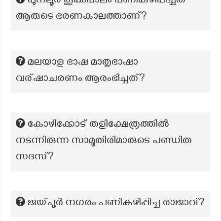
പുനലൂർ തൂക്കുപാലം പണികഴിപ്പിച്ചത്
ആരുടെ ഭരണകാലത്താണ്?
മലയാള ഭാഷ മാതൃഭാഷാ
വര്ഷാചരണം ആരംഭിച്ചത്?
കോഴിക്കോട് തളിക്ഷേത്രത്തിൽ
നടന്നിരുന്ന സാമൂതിരിമാരുടെ പണ്ഡിത
സദസ്?
ജയ്പൂർ നഗരം പണികഴിപ്പിച്ച രാജാവ്?