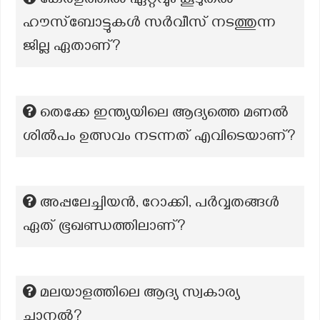
കേരളത്തിൽ ഏറ്റവും കൂടുതൽ
ഹൗസ്ബോട്ടുകൾ സർവീസ് നടത്തുന്ന
ജില്ല ഏതാണ്?
തെക്കേ ഇന്ത്യയിലെ ആദ്യത്തെ മണൽ
ശിൽപം ഉത്സവം നടന്നത് എവിടെയാണ്?
അപ്പലേച്ചിയൻ, റോക്കി, പർവ്വതങ്ങൾ
ഏത് ഭൂഖണ്ഡത്തിലാണ്?
മലയാളത്തിലെ ആദ്യ സ്വകാര്യ
ചാനല്‍?