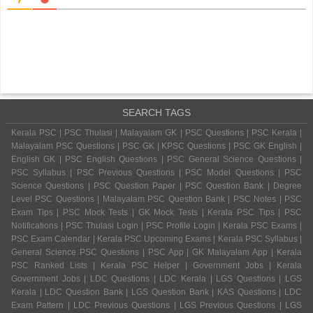
SEARCH TAGS
Kerala PSC | PSC Thulasi | Malayalam GK | PSC Questions | PSC Kerala |
Malayalam PSC Questions | PSC GK | KPSC Questions | PSC GK English |
English GK | PSC English Questions | PSC General Science Questions |
PSC Syllabus | PSC Previous Questions | PSC Model Questions | PSC
Science Questions | PSC Question Paper | PSC Question Bank | Degree
Level PSC Questions | Malayalam PSC Question Bank | PSC Notes | PSC
Exam Tips | PSC Mock Tests | GK Mock Tests | Kerala PSC Tips | PSC
Notifications | PSC Thulasi Login | PSC Profile Login | Kerala PSC Exams |
PSC Exam Calendar | Kerala PSC Upcoming Exams | Kerala PSC Syllabus |
General Science PSC Questions | PSC App | GK Malayalam App | Kerala
PSC Ranked Lists | Kerala PSC Helper | Government Jobs | Kerala
Government Jobs | LDC Questions | LDC Kerala | LGS Questions | LGS
Kerala | LDC Question Bank | LGS Question Bank | KAS Questions | LDC
Exam Pattern | LDC Previous Questions | LGS Previous Questions | LGS