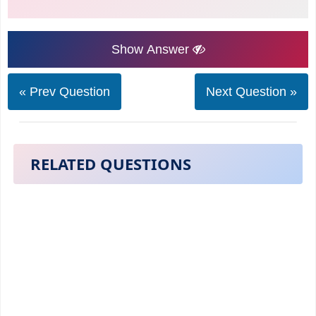
Show Answer
« Prev Question
Next Question »
RELATED QUESTIONS