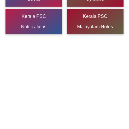
Kerala PSC
Kerala PSC
Notifications
Malayalam Notes