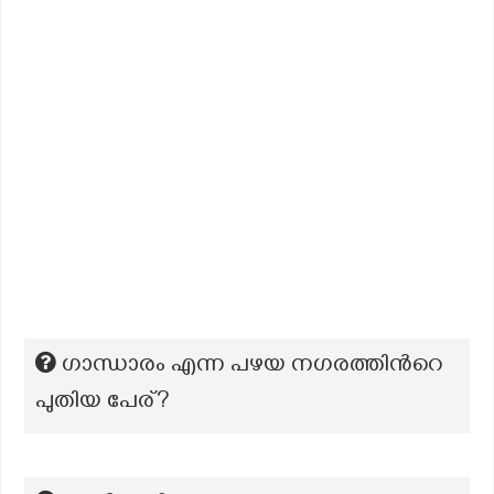
ഗാന്ധാരം എന്ന പഴയ നഗരത്തിൻറെ
പുതിയ പേര്?