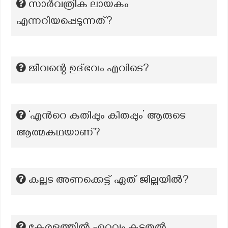
സാർവത്രിക ലായകം
എന്നറിയപ്പെടുന്നത്?
ജീവന്റെ ഉദ്ഭവം എവിടെ?
‘എന്‍റെ കുതിപ്പും കിതപ്പും’ ആരുടെ
ആത്മകഥയാണ്?
കല്ലട അണക്കെട്ട് ഏത് ജില്ലയിൽ?