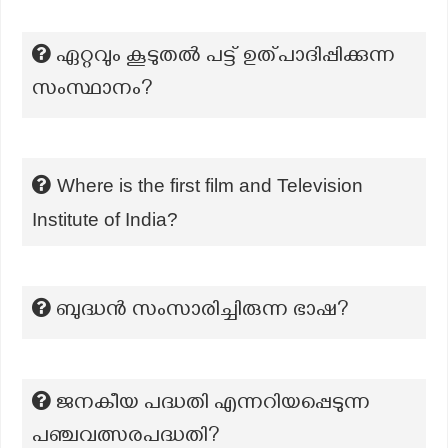
ഏറ്റവും കൂടുതൽ പട്ട് ഉത്പാദിപ്പിക്കുന്ന
സംസ്ഥാനം?
Where is the first film and Television
Institute of India?
ബുദ്ധൻ സംസാരിച്ചിരുന്ന ഭാഷ?
ജനകീയ പദ്ധതി എന്നറിയപ്പെടുന്ന
പഞ്ചവത്സരപദ്ധതി?