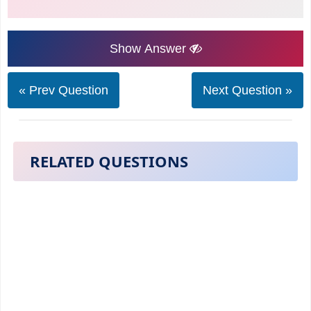
Show Answer
« Prev Question
Next Question »
RELATED QUESTIONS