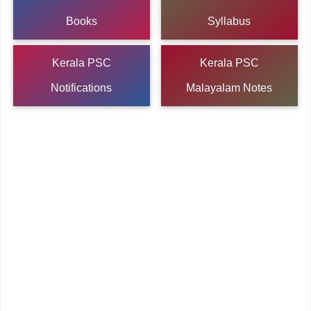
Books
Syllabus
Kerala PSC
Kerala PSC
Notifications
Malayalam Notes