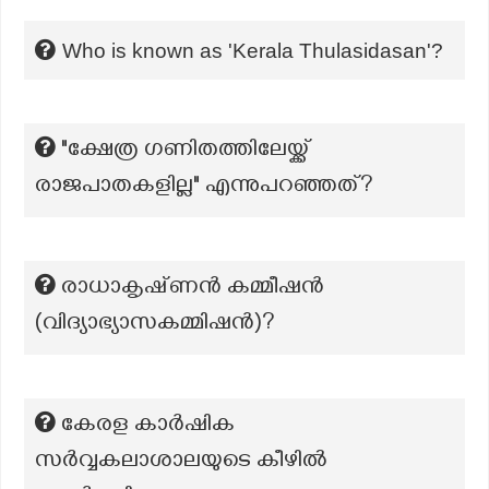
Who is known as 'Kerala Thulasidasan'?
"ക്ഷേത്ര ഗണിതത്തിലേയ്ക്ക്
രാജപാതകളില്ല" എന്നുപറഞ്ഞത്?
രാധാകൃഷ്‌ണൻ കമ്മീഷൻ
(വിദ്യാഭ്യാസകമ്മിഷന്‍)?
കേരള കാർഷിക
സർവ്വകലാശാലയുടെ കീഴിൽ