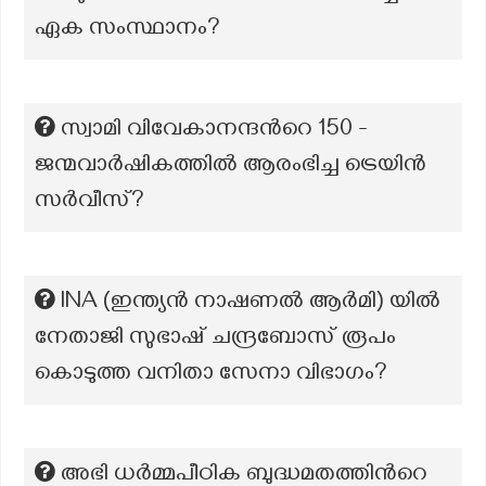
ഏക സംസ്ഥാനം?
സ്വാമി വിവേകാനന്ദന്‍റെ 150 -
ജന്മവാർഷികത്തിൽ ആരംഭിച്ച ട്രെയിൻ
സർവീസ്?
lNA (ഇന്ത്യൻ നാഷണൽ ആർമി) യിൽ
നേതാജി സുഭാഷ് ചന്ദ്രബോസ് രൂപം
കൊടുത്ത വനിതാ സേനാ വിഭാഗം?
അഭി ധർമ്മപീഠിക ബുദ്ധമതത്തിന്‍റെ