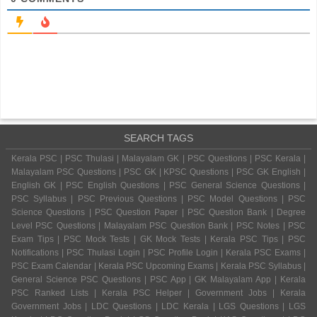
SEARCH TAGS
Kerala PSC | PSC Thulasi | Malayalam GK | PSC Questions | PSC Kerala |
Malayalam PSC Questions | PSC GK | KPSC Questions | PSC GK English |
English GK | PSC English Questions | PSC General Science Questions |
PSC Syllabus | PSC Previous Questions | PSC Model Questions | PSC
Science Questions | PSC Question Paper | PSC Question Bank | Degree
Level PSC Questions | Malayalam PSC Question Bank | PSC Notes | PSC
Exam Tips | PSC Mock Tests | GK Mock Tests | Kerala PSC Tips | PSC
Notifications | PSC Thulasi Login | PSC Profile Login | Kerala PSC Exams |
PSC Exam Calendar | Kerala PSC Upcoming Exams | Kerala PSC Syllabus |
General Science PSC Questions | PSC App | GK Malayalam App | Kerala
PSC Ranked Lists | Kerala PSC Helper | Government Jobs | Kerala
Government Jobs | LDC Questions | LDC Kerala | LGS Questions | LGS