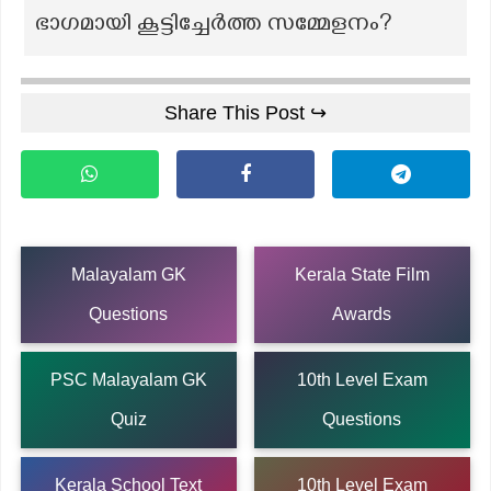
ഭാഗമായി കൂട്ടിച്ചേർത്ത സമ്മേളനം?
Share This Post ↪
Malayalam GK
Kerala State Film
Questions
Awards
PSC Malayalam GK
10th Level Exam
Quiz
Questions
Kerala School Text
10th Level Exam