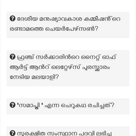
ദേശീയ മനുഷ്യാവകാശ കമ്മീഷൻ്റെ
രണ്ടാമത്തെ ചെയർപേഴ്‌സൺ?
ഫ്രഞ്ച് സർക്കാരിന്‍റെ നൈറ്റ് ഓഫ്
ആർട്ട് ആന്‍റ് ലെറ്റേഴ്സ് പുരസ്ക്കാരം
നേടിയ മലയാളി?
"സമാപ്തി " എന്ന ചെറുകഥ രചിച്ചത്?
സുരക്ഷിത സംസ്ഥാന പദവി ലഭിച്ച