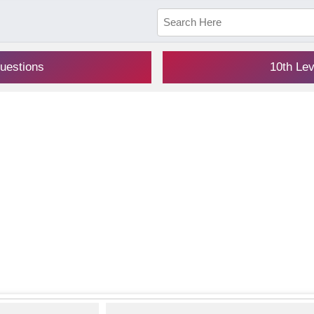
uestions
10th Le