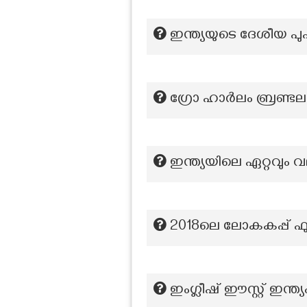
ഇന്ത്യയുടെ ദേശീയ പുഷ
ഗ്രോ ഹാർലം ബ്രണ്ട
ഇന്ത്യയിലെ ഏറ്റവും
2018ലെ ലോകകപ്പ്
ഇംഗ്ലീഷ് ഈസ്റ്റ് ഇന്