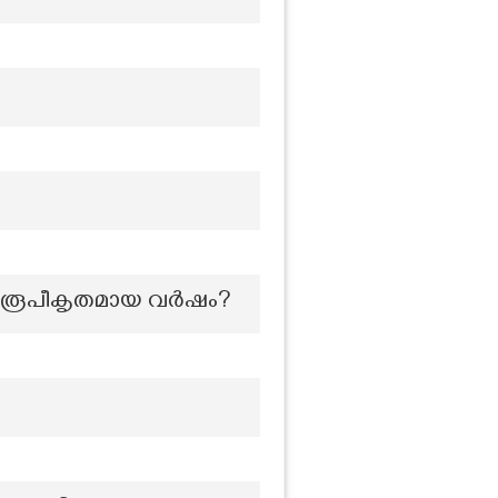
ം രൂപീകൃതമായ വർഷം?