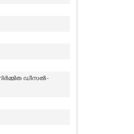
 നിർമ്മിത ഡീസൽ-