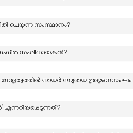
ഥിതി ചെയ്യുന്ന സംസ്ഥാനം?
െ സംഗീത സംവിധായകൻ?
്റെ നേതൃത്വത്തിൽ നായർ സമുദായ ഭൃത്യജനസംഘ
എന്നറിയപ്പെടുന്നത്?