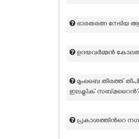
ഭാരതരത്ന നേടിയ ആ
ഉദയവർമ്മൻ കോലത്
മുംബൈ തീരത്ത് തീപി
ഇലക്ട്രിക് സബ്മറൈൻ
പ്രകാശത്തിൻറെ നഗരം