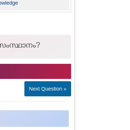
owledge
ൻ സംസ്ഥാനം?
Next Question »