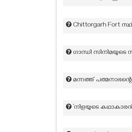
Chittorgarh Fort സ്
ഗാന്ധി സിനിമയുട
മന്നത്ത് പത്മനാഭന
‘നിളയുടെ കഥാകാരൻ’ 