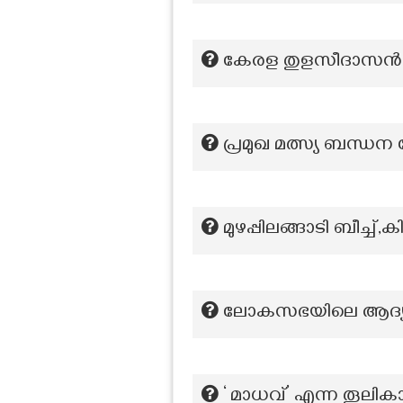
കേരള തുളസീദാസൻ എന
പ്രമുഖ മത്സ്യ ബന്ധന 
മുഴപ്പിലങ്ങാടി ബീച്ച്,
ലോകസഭയിലെ ആദ്യ 
‘ മാധവ്’ എന്ന തൂലിക