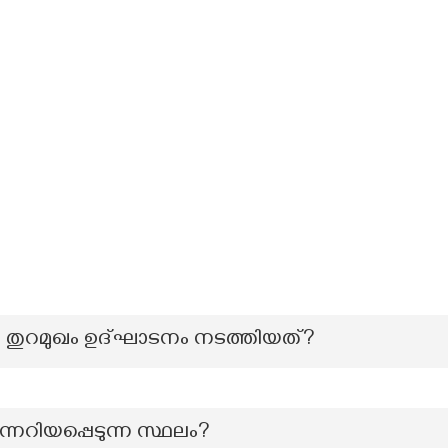
്ര തുറമുഖം ഉദ്ഘാടനം നടത്തിയത്?
റിയപ്പെടുന്ന സ്ഥലം?