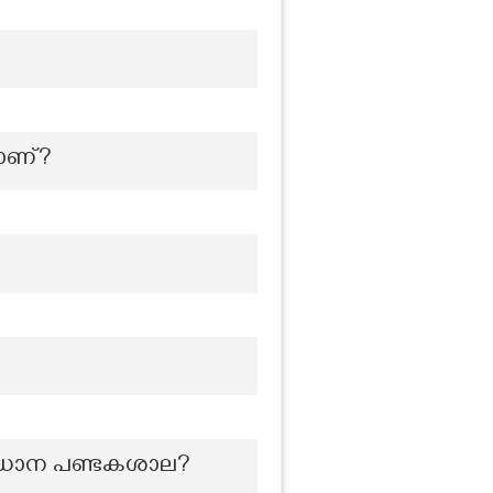
യാണ്?
ം പ്രധാന പണ്ടകശാല?