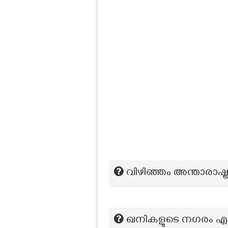
വിഴിഞ്ഞം അന്താരാഷ്ട
ഖനികളുടെ നഗരം എന്ന