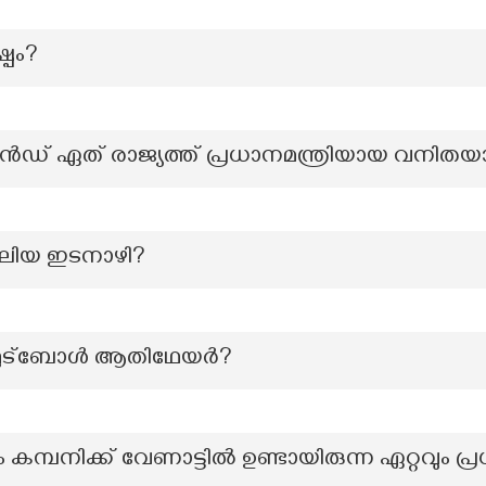
്പം?
ലൻഡ് ഏത് രാജ്യത്ത് പ്രധാനമന്ത്രിയായ വനിത
 വലിയ ഇടനാഴി?
 ഫുട്‍ബോൾ ആതിഥേയർ?
ത്യം കമ്പനിക്ക് വേണാട്ടിൽ ഉണ്ടായിരുന്ന ഏറ്റവു