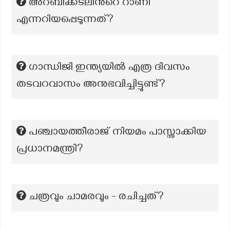
അറബിക്കടലിൻറെ റാണി
എന്നറിയപ്പെടുന്നത്?
ഗാന്ധിജി ഇന്ത്യയിൽ എത്ര ദിവസം
തടവറവാസം അനുഭവിച്ചിട്ടുണ്ട്?
പഞ്ചായത്തീരാജ് നിയമം പാസ്സാക്കിയ
പ്രധാനമന്ത്രി?
ചത്രവും ചാമരവും - രചിച്ചത്?