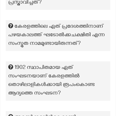
പ്രസ്താവിച്ചത്?
കേരളത്തിലെ ഏത് പ്രദേശത്തിനാണ്
പഴയകാലത്ത് ഘടോൽക്കചക്ഷിതി എന്ന
സംസ്കൃത നാമമുണ്ടായിരുന്നത്?
1902 സ്ഥാപിതമായ ഏത്
സംഘടനയാണ് കേരളത്തിൽ
തൊഴിലാളികൾക്കായി രൂപംകൊണ്ട
ആദ്യത്തെ സംഘടന?