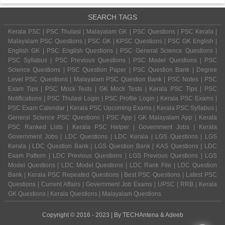
SEARCH TAGS
Kerala PSC | PSC Thulasi | Malayalam GK | PSC Questions | PSC Kerala |
Malayalam PSC Questions | PSC GK | KPSC Questions | PSC GK English |
English GK | PSC English Questions | PSC General Science Questions |
PSC Syllabus | PSC Previous Questions | PSC Model Questions | PSC
Science Questions | PSC Question Paper | PSC Question Bank | Degree
Level PSC Questions | Malayalam PSC Question Bank | PSC Notes | PSC
Exam Tips | PSC Mock Tests | GK Mock Tests | Kerala PSC Tips | PSC
Notifications | PSC Thulasi Login | PSC Profile Login | Kerala PSC Exams |
PSC Exam Calendar | Kerala PSC Upcoming Exams | Kerala PSC Syllabus |
General Science PSC Questions | PSC App | GK Malayalam App | Kerala
PSC Ranked Lists | Kerala PSC Helper | Government Jobs | Kerala
Government Jobs | LDC Questions | LDC Kerala | LGS Questions | LGS
Kerala | LDC Question Bank | LGS Question Bank | KAS Questions | LDC
Exam Pattern | LDC Previous Questions | LGS Previous Questions | LGS
Model Questions | LDC Model Questions | LDC Rank File | LDC Question
Bank | Kerala PSC Repeated Questions | Best PSC Questions | Latest PSC
Questions | Current Affairs | Government Job Exams | UPSC | RRB | Kerala
GK Questions | Kerala Questions | Malayalam Questions
Copyright © 2016 - 2023 | By
TECHAntena
&
Adeeb