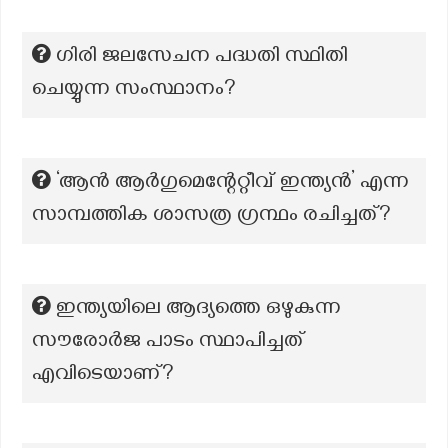
ഗിരി ജലസേചന പദ്ധതി സ്ഥിതി
ചെയ്യുന്ന സംസ്ഥാനം?
‘ആൻ ആർഗുമെന്റേറ്റീവ് ഇന്ത്യൻ’ എന്ന
സാമ്പത്തിക ശാസത്ര ഗ്രന്ഥം രചിച്ചത്?
ഇന്ത്യയിലെ ആദ്യത്തെ ഒഴുകുന്ന
സൗരോർജ പാടം സ്ഥാപിച്ചത്
എവിടെയാണ്?