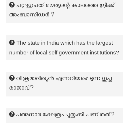
ചന്ദ്രഗുപത് മൗര്യന്റെ കാലത്തെ ഗ്രീക്ക്
അംബാസിഡർ ?
The state in India which has the largest
number of local self government institutions?
വിക്രമാദിത്യന്‍ എന്നറിയപ്പെടുന്ന ഗുപ്ത
രാജാവ്?
പത്മനാഭ ക്ഷേത്രം പുതുക്കി പണിതത്?