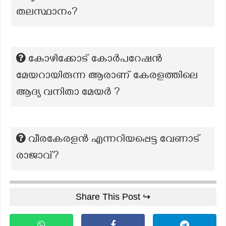
തലസ്ഥാനം?
കോഴിക്കോട് കോർപറേഷൻ
മേയറായിരുന്ന ആരാണ് കേരളത്തിലെ
ആദ്യ വനിതാ മേയർ ?
വീരകേരളൻ എന്നറിയപ്പെട്ട വേണാട്
രാജാവ്?
Share This Post ↪