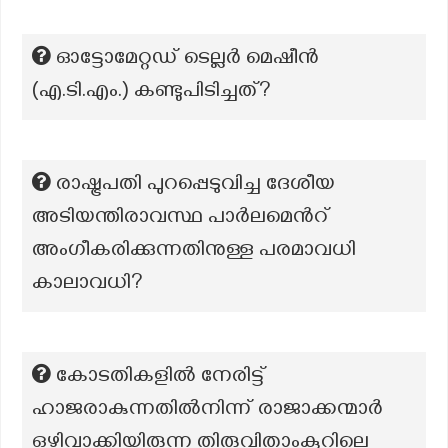
ഓട്ടോമേറ്റഡ് ടെല്ലർ മെഷീൻ
(എ.ടി.എം.) കണ്ടുപിടിച്ചത്?
രാഷ്ട്രപതി പുറപ്പെടുവിച്ച ദേശീയ
അടിയന്തിരാവസ്ഥ പാർലമെന്‍റ്
അംഗീകരിക്കുന്നതിനുള്ള പരമാവധി
കാലാവധി?
കോടതികളിൽ നേരിട്ട്
ഹാജരാകുന്നതിൽനിന്ന് രാജാക്കന്മാർ
ഒഴിവാക്കിയിരുന്ന തിരുവിതാംകൂറിലെ