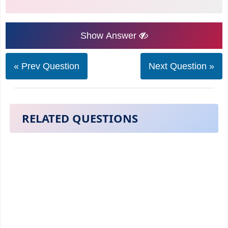
Show Answer
« Prev Question
Next Question »
RELATED QUESTIONS