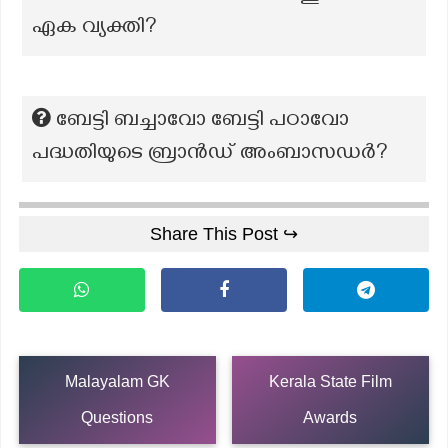
ഏക വ്യക്തി?
ബേട്ടി ബച്ചാവോ ബേട്ടി പഠാവോ
പദ്ധതിയുടെ ബ്രാൻഡ് അംബാസഡർ?
Share This Post ↪
Malayalam GK
Kerala State Film
Questions
Awards