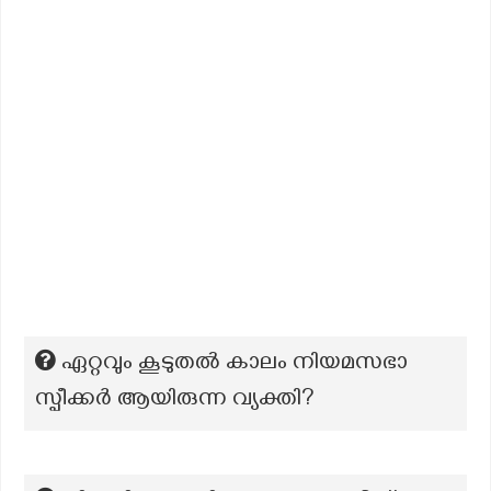
ഏറ്റവും കൂടുതൽ കാലം നിയമസഭാ
സ്പീക്കർ ആയിരുന്ന വ്യക്തി?