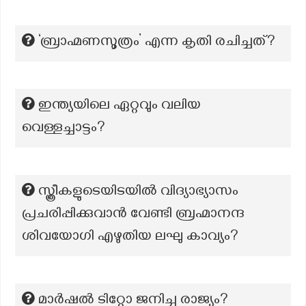
‘ബ്രാഹ്മണസൂത്രം’ എന്ന കൃതി രചിച്ചത്?
ഇന്ത്യയിലെ ഏറ്റവും വലിയ
വെള്ളച്ചാട്ടം?
സ്ത്രീകളുടെയിടയിൽ വിദ്യാഭ്യാസം
പ്രചരിപ്പിക്കുവാൻ വേണ്ടി ബ്രഹ്മാനന്ദ
ശിവയോഗി എഴുതിയ ലഘു കാവ്യം?
മാർഷൽ ടിറ്റോ ജനിച്ച രാജ്യം?