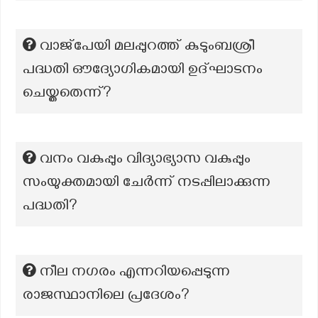
വാജ്‌പേയി മലപ്പുറത്ത് കുടുംബശ്രീ
പദ്ധതി ഔദ്യോഗികമായി ഉദ്‌ഘാടനം
ചെയ്തതെന്ന്?
വനം വകുപ്പും വിദ്യാഭ്യാസ വകുപ്പും
സംയുക്തമായി ചേര്‍ന്ന് നടപ്പിലാക്കുന്ന
പദ്ധതി?
നീല നഗരം എന്നറിയപ്പെടുന്ന
രാജസ്ഥാനിലെ പ്രദേശം?