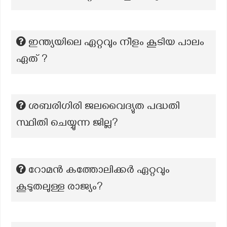
ഇന്ത്യയിലെ ഏറ്റവും നീളം കൂടിയ പാലം
ഏത് ?
ശബരിഗിരി ജലവൈദ്യുത പദ്ധതി
സ്ഥിതി ചെയ്യുന്ന ജില്ല?
റോമൻ കത്തോലിക്കർ ഏറ്റവും
കൂടുതലുള്ള രാജ്യം?