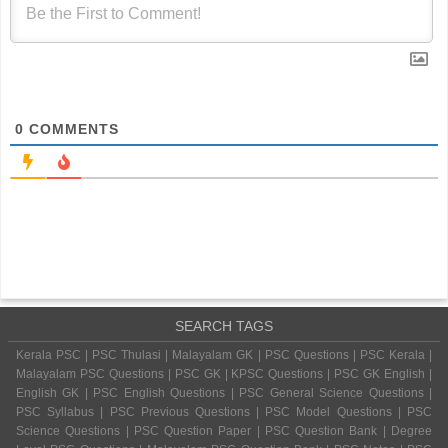
0
COMMENTS
SEARCH TAGS
Kerala PSC | PSC Thulasi | Malayalam GK | PSC Questions | PSC Kerala |
Malayalam PSC Questions | PSC GK | KPSC Questions | PSC GK English |
English GK | PSC English Questions | PSC General Science Questions |
PSC Syllabus | PSC Previous Questions | PSC Model Questions | PSC
Science Questions | PSC Question Paper | PSC Question Bank | Degree