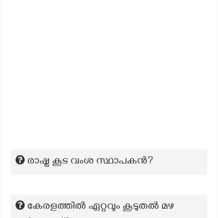
രാഷ്ട്ര കൂട വംശ സ്ഥാപകന്‍?
കേരളത്തിൽ ഏറ്റവും കൂടുതൽ മഴ