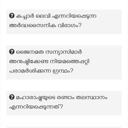
കച്ചാർ ലെവി എന്നറിയപ്പെടുന്ന
അർദ്ധസൈനിക വിഭാഗം?
ജൈനമത സന്യാസിമാർ
അനുഷ്ഠിക്കേണ്ട നിയമത്തെപ്പറ്റി
പരാമർശിക്കുന്ന ഗ്രന്ഥം?
മഹാരാഷ്ട്രയുടെ രണ്ടാം തലസ്ഥാനം
എന്നറിയപ്പെടുന്നത്?