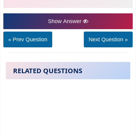
Show Answer
« Prev Question
Next Question »
RELATED QUESTIONS