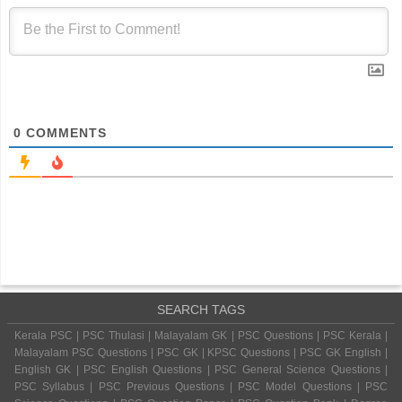
0
COMMENTS
SEARCH TAGS
Kerala PSC | PSC Thulasi | Malayalam GK | PSC Questions | PSC Kerala |
Malayalam PSC Questions | PSC GK | KPSC Questions | PSC GK English |
English GK | PSC English Questions | PSC General Science Questions |
PSC Syllabus | PSC Previous Questions | PSC Model Questions | PSC