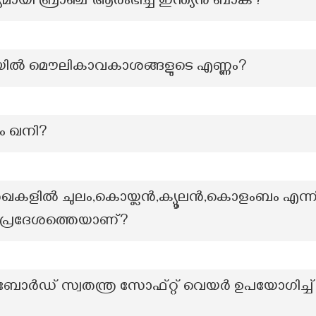
്യമായി ബ്രാഞ്ച് ആരംഭിച്ച ഇന്ത്യൻ ബാങ്ക്?
ിൽ മൌലികാവകാശങ്ങളുടെ എണ്ണം?
യം ഖനി?
രേഖകളിൽ ചുലം,കൊയ്ലൻ,ക്യൂലൻ,കൊളംബം എന്ന
് പ്രദേശത്തെയാണ്?
ര്‍ഡ് സ്വതന്ത്ര സോഫ്റ്റ് വെയര്‍ ഉപയോഗിച്ച് 