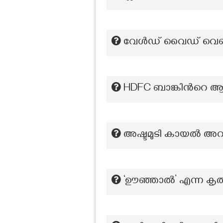
വേൾഡ് വൈഡ് വെബ് പ്ര
HDFC ബാങ്കിന്‍റെ 
അഷ്ടമുടി കായൽ അറബ
‘ഊഞ്ഞാൽ’ എന്ന കൃ