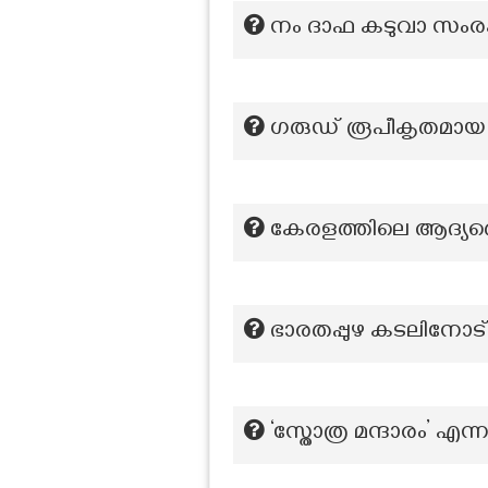
നം ദാഫ കടുവാ സംരക്
ഗരുഡ് രൂപീകൃതമാ
കേരളത്തിലെ ആദ്യത്ത
ഭാരതപ്പുഴ കടലിനോട്
‘സ്തോത്ര മന്ദാരം’ എന്