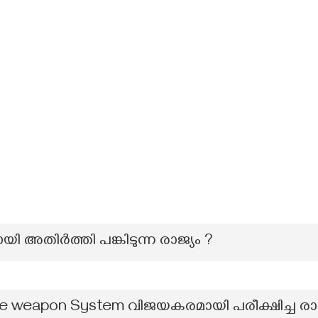
ി അതിർത്തി പങ്കിടുന്ന രാജ്യം ?
sile weapon System വിജയകരമായി പരീക്ഷിച്ച രാ