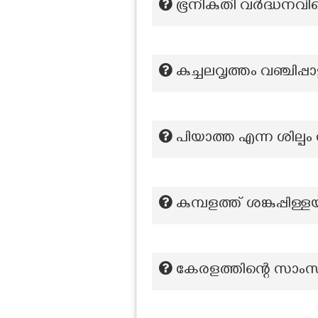
ഭൂനികുതി വർദ്ധനവ
കുച്ചലവൃത്തം വഞ്ചിപ്പാട
പിയാത്ത എന്ന ശില്പം ന
കുമ്പളത്ത് ശങ്കുപ്പി
കേരളത്തിന്റെ സാം