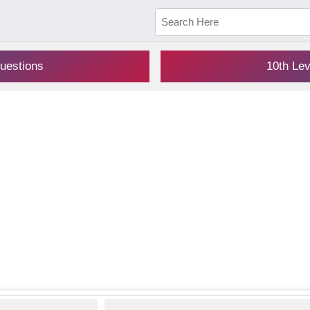
uestions
10th Le