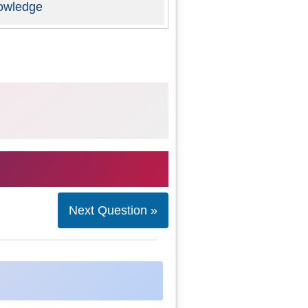
owledge
Next Question »