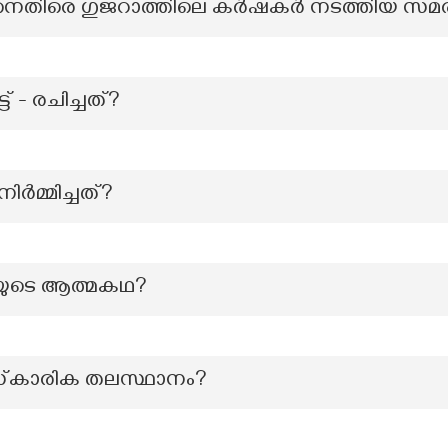
ിനെതിരെ ഗുജറാത്തിലെ കർഷകർ നടത്തിയ സമ
്ട് - രചിച്ചത്?
ിർമ്മിച്ചത്?
ള്ളയുടെ ആത്മകഥ?
സ്‌കാരിക തലസ്ഥാനം?