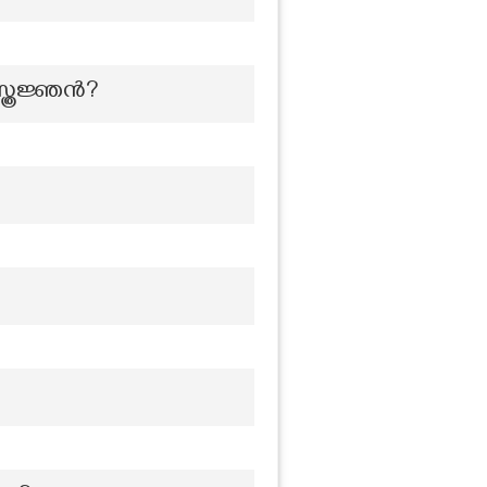
്ത്രജ്ഞൻ?