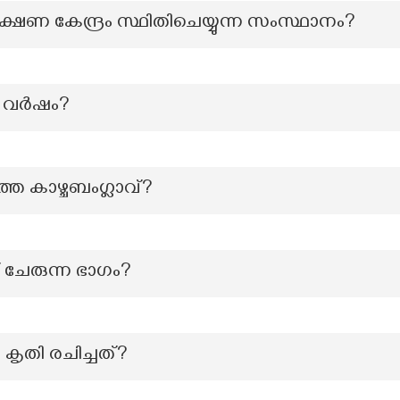
ഷണ കേന്ദ്രം സ്ഥിതിചെയ്യുന്ന സംസ്ഥാനം?
യ വർഷം?
െ കാഴ്ചബംഗ്ലാവ്?
 ചേരുന്ന ഭാഗം?
ന കൃതി രചിച്ചത്?