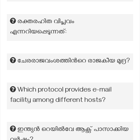
രക്തരഹിത വിപ്ലവം
എന്നറിയപ്പെടുന്നത്:
ചേരരാജവംശത്തിന്‍റെ രാജകീയ മുദ്ര?
Which protocol provides e-mail
facility among different hosts?
ഇന്ത്യൻ റെയിൽവേ ആക്റ്റ് പാസാക്കിയ