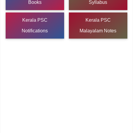
Books
Syllabus
Kerala PSC
Kerala PSC
Notifications
Malayalam Notes