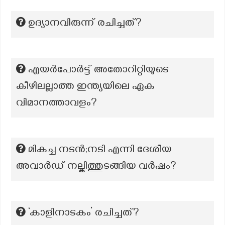
ഉദ്യാനവിരുന്ന് രചിച്ചത്?
എയർപോർട്ട് അതോറിറ്റിയുടെ
കീഴിലല്ലാത്ത ഇന്ത്യയിലെ ഏക
വിമാനത്താവളം?
മികച്ച നടൻ;നടി എന്നി ദേശീയ
അവാർഡ് നല്കിത്തുടങ്ങിയ വർഷം?
‘കാളിനാടകം’ രചിച്ചത്?