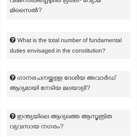
വികസിപ്പിച്ചെടുത്ത ഭൂതല- വ്യോമ
മിസൈൽ?
What is the total number of fundamental
duties envisaged in the constitution?
ഗാനരചനയ്ക്കുള്ള ദേശീയ അവാര്‍ഡ്‌
ആദ്യമായി നേടിയ മലയാളി?
ഇന്ത്യയിലെ ആദ്യത്തെ ആസൂത്രിത
വ്യവസായ നഗരം?