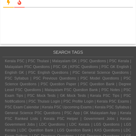
SEARCH TAGS
Kerala PSC | PSC Thulasi | Malayalam GK | PSC Questions | PSC Kerala |
Malayalam PSC Questions | PSC GK | KPSC Questions | PSC GK English |
English GK | PSC English Questions | PSC General Science Questions |
PSC Syllabus | PSC Previous Questions | PSC Model Questions | PSC
Science Questions | PSC Question Paper | PSC Question Bank | Degree
Level PSC Questions | Malayalam PSC Question Bank | PSC Notes | PSC
Exam Tips | PSC Mock Tests | GK Mock Tests | Kerala PSC Tips | PSC
Notifications | PSC Thulasi Login | PSC Profile Login | Kerala PSC Exams |
PSC Exam Calendar | Kerala PSC Upcoming Exams | Kerala PSC Syllabus |
General Science PSC Questions | PSC App | GK Malayalam App | Kerala
PSC Ranked Lists | Kerala PSC Helper | Government Jobs | Kerala
Government Jobs | LDC Questions | LDC Kerala | LGS Questions | LGS
Kerala | LDC Question Bank | LGS Question Bank | KAS Questions | LDC
Exam Pattern | LDC Previous Questions | LGS Previous Questions | LGS