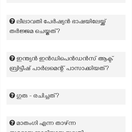
ലീലാവതി പേർഷ്യൻ ഭാഷയിലേയ്ക്ക്
തർജ്ജമ ചെയ്തത്?
ഇന്ത്യൻ ഇൻഡിപെൻഡൻസ് ആക്ട്
ബ്രിട്ടീഷ് പാർലമെന്റ് പാസാക്കിയത്?
ഗുരു - രചിച്ചത്?
മാതംഗി എന്ന താഴ്ന്ന