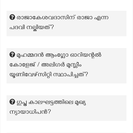
രാജാകേശവദാസിന് രാജാ എന്ന
പദവി നല്കിയത്?
മുഹമ്മദൻ ആംഗ്ലോ ഓറിയന്റൽ
കോളേജ് / അലിഗർ മുസ്ലീം
യൂണിവേഴ്സിറ്റി സ്ഥാപിച്ചത്?
ഗുപ്ത കാലഘട്ടത്തിലെ മുഖ്യ
ന്യായാധിപൻ?