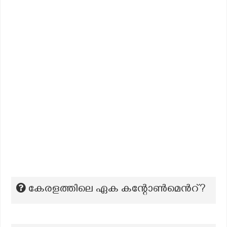
കേരളത്തിലെ ഏക കന്റോൺമെന്‍റ്?