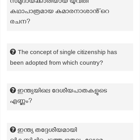
സമുദായക്കാരിയായ യുവതി
കഥാപാത്രമായ കുമാരനാശാൻ്റെ
രചന?
The concept of single citizenship has
been adopted from which country?
ഇന്ത്യയിലെ ദേശീയപാതകളുടെ
എണ്ണം?
ഇന്ത്യ തദ്ദേശീയമായി