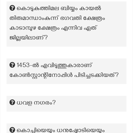
കൊടുകുത്തിമല ബിയ്യം കായൽ
തിരുമാന്ധാംകുന്ന് ഭഗവതി ക്ഷേത്രം
കാടാമ്പുഴ ക്ഷേത്രം എന്നിവ ഏത്
ജില്ലയിലാണ്?
1453-ൽ എവിടുത്തുകാരാണ്
കോൺസ്റ്റാന്റിനോപ്പിൾ പിടിച്ചടക്കിയത്?
ധവള നഗരം?
കൊച്ചിയെയും ധനുഷ്കോടിയെയും