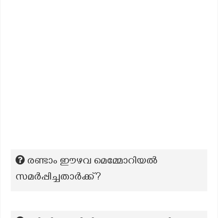
രണ്ടാം ഈഴവ മെമ്മോറിയൽ
സമർപ്പിച്ചതാർക്ക്?