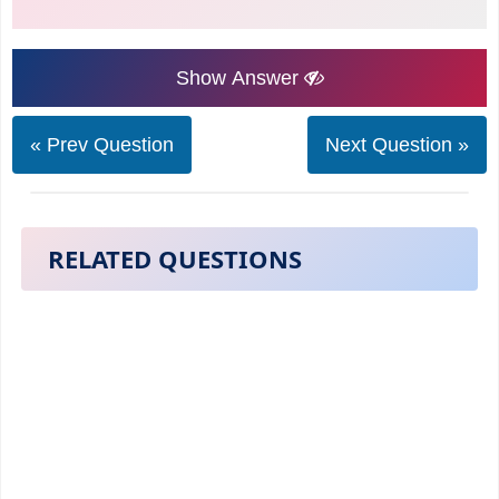
Show Answer
« Prev Question
Next Question »
RELATED QUESTIONS