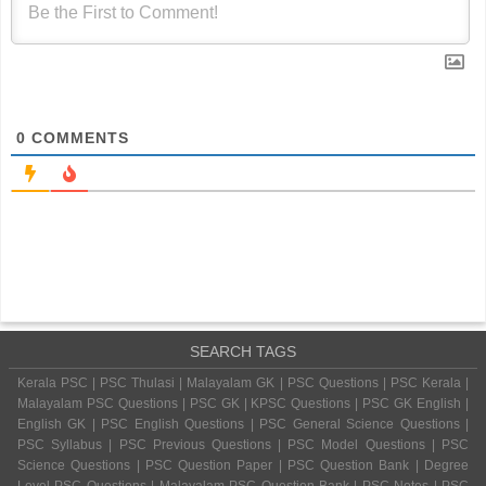
0
COMMENTS
SEARCH TAGS
Kerala PSC | PSC Thulasi | Malayalam GK | PSC Questions | PSC Kerala |
Malayalam PSC Questions | PSC GK | KPSC Questions | PSC GK English |
English GK | PSC English Questions | PSC General Science Questions |
PSC Syllabus | PSC Previous Questions | PSC Model Questions | PSC
Science Questions | PSC Question Paper | PSC Question Bank | Degree
Level PSC Questions | Malayalam PSC Question Bank | PSC Notes | PSC