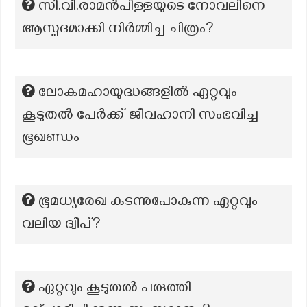
സി.വി.രാമന്‍പിള്ളയുടെ നോവലിനെ
ആസ്പദമാക്കി നിര്‍മ്മിച്ച ചിത്രം?
ലോകമഹായുദ്ധങ്ങളിൽ ഏറ്റവും
കൂടുതൽ പേർക്ക് ജീവഹാനി സംഭവിച്ച
ഭൂഖണ്ഡം
ഭൂമധ്യരേഖ കടന്നുപോകുന്ന ഏറ്റവും
വലിയ ദ്വീപ്?
ഏറ്റവും കൂടുതല്‍ പരുത്തി