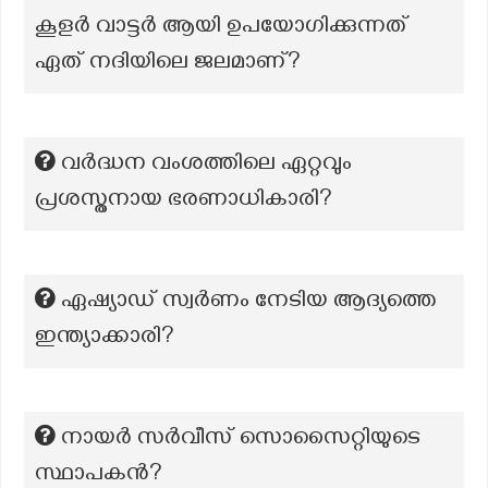
കൂളർ വാട്ടർ ആയി ഉപയോഗിക്കുന്നത്
ഏത് നദിയിലെ ജലമാണ്?
വർദ്ധന വംശത്തിലെ ഏറ്റവും
പ്രശസ്തനായ ഭരണാധികാരി?
ഏഷ്യാഡ് സ്വർണം നേടിയ ആദ്യത്തെ
ഇന്ത്യാക്കാരി?
നായർ സർവീസ് സൊസൈറ്റിയുടെ
സ്ഥാപകൻ?