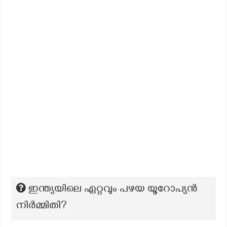
ഇന്ത്യയിലെ ഏറ്റവും പഴയ യൂറോപ്യൻ
നിർമ്മിതി?