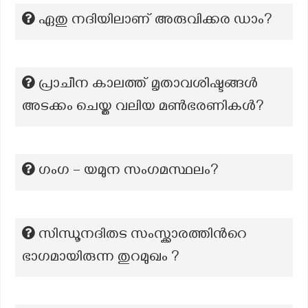
ഏതു നദിയിലാണ് അരുവിക്കര ഡാം?
പ്രാചീന കാലത്ത് മൃതാവശിഷ്ടങ്ങൾ
അടക്കം ചെയ്ത വലിയ മൺഭരണികൾ?
ഗംഗ – യമുന സംഗമസ്ഥലം?
സിന്ധൂനദിതട സംസ്ക്കാരത്തിന്‍റെ
ഭാഗമായിരുന്ന തുറമുഖം ?