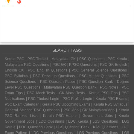
SEARCH TAGS
Kerala PSC | PSC Thulasi | Malayalam GK | PSC Questions | PSC Kerala |
Malayalam PSC Questions | PSC GK | KPSC Questions | PSC GK English |
English GK | PSC English Questions | PSC General Science Questions |
PSC Syllabus | PSC Previous Questions | PSC Model Questions | PSC
Science Questions | PSC Question Paper | PSC Question Bank | Degree
Level PSC Questions | Malayalam PSC Question Bank | PSC Notes | PSC
Exam Tips | PSC Mock Tests | GK Mock Tests | Kerala PSC Tips | PSC
Notifications | PSC Thulasi Login | PSC Profile Login | Kerala PSC Exams |
PSC Exam Calendar | Kerala PSC Upcoming Exams | Kerala PSC Syllabus |
General Science PSC Questions | PSC App | GK Malayalam App | Kerala
PSC Ranked Lists | Kerala PSC Helper | Government Jobs | Kerala
Government Jobs | LDC Questions | LDC Kerala | LGS Questions | LGS
Kerala | LDC Question Bank | LGS Question Bank | KAS Questions | LDC
Exam Pattern | LDC Previous Questions | LGS Previous Questions | LGS