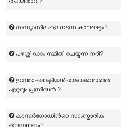
രചയിതാവ്?
സന്ന്യാസിലഹള നടന്ന കാലഘട്ടം?
പഴശ്ശി ഡാം സ്ഥിതി ചെയ്യുന്ന നദി?
ഇന്തോ-ബാക്ട്രിയൻ രാജാക്കന്മാരിൽ
ഏറ്റവും പ്രസിദ്ധൻ ?
കാസര്‍ഗോഡിന്‍റെ സാംസ്കാരിക
തലസ്ഥാനം?