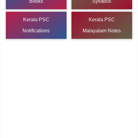
Books
Syllabus
Kerala PSC
Kerala PSC
Notifications
Malayalam Notes