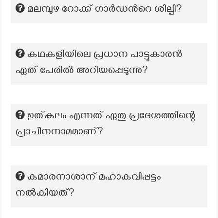
മലമ്പുഴ റോക്ക് ഗാർഡന്‍റെ ശില്പി?
കഥകളിയിലെ പ്രധാന പാട്ടുകാരൻ
ഏത് പേരിൽ അറിയപ്പെടുന്നു?
ഉത്കലം എന്നത് ഏതു പ്രദേശത്തിന്റെ
പ്രാചീനനാമമാണ്?
കുമാരനാശാന് മഹാകവിപ്പട്ടം
നല്‍കിയത്?