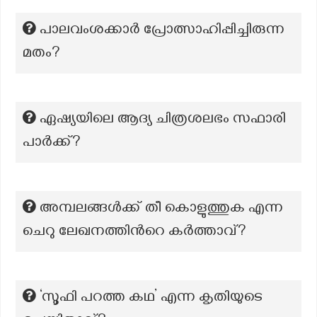
പാലവംശക്കാർ പ്രോത്സാഹിപ്പിച്ചിരുന്ന
മതം?
ഏഷ്യയിലെ ആദ്യ ചിത്രശലഭം സഫാരി
പാര്‍ക്ക്?
അമ്പലങ്ങൾക്ക് തീ കൊളുത്തുക എന്ന
ചെറു ലേഖനത്തിന്‍റെ കർത്താവ്?
‘സൂഫി പറത്ത കഥ’ എന്ന കൃതിയുടെ