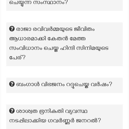
ചെയ്യുന്ന സംസ്ഥാനം?
രാജാ രവിവർമ്മയുടെ ജീവിതം
ആധാരമാക്കി കേതൻ മേത്ത
സംവിധാനം ചെയ്ത ഹിന്ദി സിനിമയുടെ
പേര്?
ബംഗാൾ വിഭജനം റദ്ദുചെയ്ത വർഷം?
ശാശ്വത ഭൂനികുതി വ്യവസ്ഥ
നടപ്പിലാക്കിയ ഗവർണ്ണർ ജനറൽ?