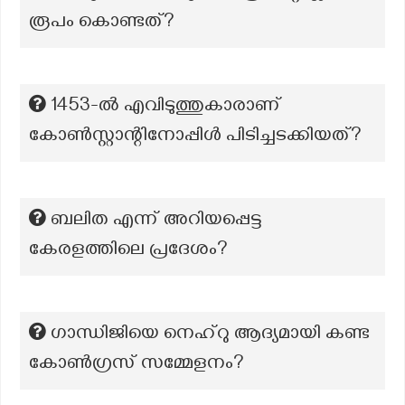
രൂപം കൊണ്ടത്?
1453-ൽ എവിടുത്തുകാരാണ്
കോൺസ്റ്റാന്റിനോപ്പിൾ പിടിച്ചടക്കിയത്?
ബലിത എന്ന് അറിയപ്പെട്ട
കേരളത്തിലെ പ്രദേശം?
ഗാന്ധിജിയെ നെഹ്റു ആദ്യമായി കണ്ട
കോൺഗ്രസ് സമ്മേളനം?