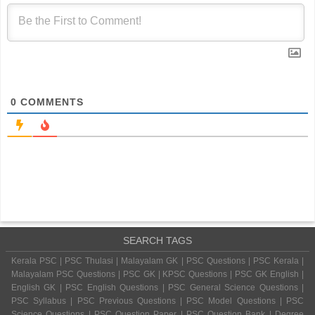
0
COMMENTS
SEARCH TAGS
Kerala PSC | PSC Thulasi | Malayalam GK | PSC Questions | PSC Kerala |
Malayalam PSC Questions | PSC GK | KPSC Questions | PSC GK English |
English GK | PSC English Questions | PSC General Science Questions |
PSC Syllabus | PSC Previous Questions | PSC Model Questions | PSC
Science Questions | PSC Question Paper | PSC Question Bank | Degree