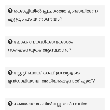
കൊച്ചിയിൽ പ്രചാരത്തിലുണ്ടായിരുന്ന
ഏറ്റവും പഴയ നാണയം?
ലോക ബൗദ്ധികാവകാശം
സംഘടനയുടെ ആസ്ഥാനം?
സ്റ്റേറ്റ് ബാങ്ക് ഓഫ് ഇന്ത്യയുടെ
മുൻഗാമിയായി അറിയപ്പെടുന്നത് ഏത്?
കുമയോൺ ഹിൽസ്റ്റേഷൻ സ്ഥിതി