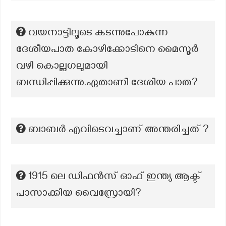
വയനാട്ടിലൂടെ കടന്നുപോകുന്ന
ദേശീയപാത കോഴിക്കോടിനെ മൈസൂർ
വഴി കൊല്ലഗലുമായി
ബന്ധിപ്പിക്കുന്നു.ഏതാണീ ദേശീയ പാത?
ബാബർ എവിടെവച്ചാണ് അന്തരിച്ചത് ?
1915 ലെ ഡിഫൻസ് ഓഫ് ഇന്ത്യ ആക്ട്
പാസാക്കിയ വൈസ്രോയി?