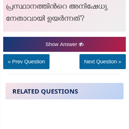
പ്രസ്ഥാനത്തിൻറെ അനിഷേധ്യ
നേതാവായി ഉയർന്നത്?
Show Answer
« Prev Question
Next Question »
RELATED QUESTIONS