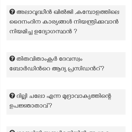
അലാവുദ്ധീൻ ഖിൽജി ,കമ്പോളത്തിലെ
ദൈനംദിന കാര്യങ്ങൾ നിയന്ത്രിക്കുവാൻ
നിയമിച്ച ഉദ്യോഗസ്ഥൻ ?
തിരുവിതാംകൂർ ദേവസ്വം
ബോർഡിന്‍റെ ആദ്യ പ്രസിഡന്‍റ്?
ദില്ലി ചലോ എന്ന മുദ്രാവാക്യത്തിന്റെ
ഉപജ്ഞാതാവ്?