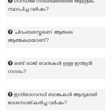
ഗാന്ധിജി സബർമതിയിൽ ആശ്രമം
സ്ഥാപിച്ച വർഷം?
‘ചിദംബരസ്മരണ’ ആരുടെ
ആത്മകഥയാണ്?
രണ്ട് രാജ് ഭവനുകൾ ഉള്ള ഇന്ത്യൻ
നഗരം?
ഇന്ദിരാഗാന്ധി ബാങ്കുകൾ ആദ്യമായി
ദേശസാത്കരിച്ച വർഷം?