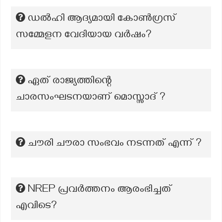
ഡൽഹി ആദ്യമായി കോൺഗ്രസ്
സമ്മേളന വേദിയായ വർഷം?
ഏത് രാജ്യത്തിന്റെ
ചാരസംഘടനയാണ് മൊസ്സാദ് ?
ചൗരി ചൗരാ സംഭവം നടന്നത് എന്ന് ?
NREP പ്രവര്‍ത്തനം ആരംഭിച്ചത്
എവിടെ?