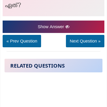
ഏത്?
Show Answer
« Prev Question
Next Question »
RELATED QUESTIONS