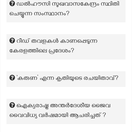
ഡൽഹൗസി സുഖവാസകേന്ദ്രം സ്ഥിതി
ചെയ്യുന്ന സംസ്ഥാനം?
റീഡ് തവളകൾ കാണപ്പെടുന്ന
കേരളത്തിലെ പ്രദേശം?
‘കരുണ’ എന്ന കൃതിയുടെ രചയിതാവ്?
ഐക്യരാഷ്ട്ര അന്തർദേശീയ ജൈവ
വൈവിധ്യ വർഷമായി ആചരിച്ചത് ?