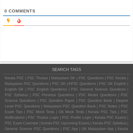
0
COMMENTS
SEARCH TAGS
Kerala PSC | PSC Thulasi | Malayalam GK | PSC Questions | PSC Kerala |
Malayalam PSC Questions | PSC GK | KPSC Questions | PSC GK English |
English GK | PSC English Questions | PSC General Science Questions |
PSC Syllabus | PSC Previous Questions | PSC Model Questions | PSC
Science Questions | PSC Question Paper | PSC Question Bank | Degree
Level PSC Questions | Malayalam PSC Question Bank | PSC Notes | PSC
Exam Tips | PSC Mock Tests | GK Mock Tests | Kerala PSC Tips | PSC
Notifications | PSC Thulasi Login | PSC Profile Login | Kerala PSC Exams |
PSC Exam Calendar | Kerala PSC Upcoming Exams | Kerala PSC Syllabus |
General Science PSC Questions | PSC App | GK Malayalam App | Kerala