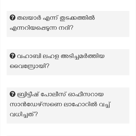
തലയാർ എന്ന് തുടക്കത്തിൽ
എന്നറിയപ്പെടുന്ന നദി?
വഹാബി ലഹള അടിച്ചമർത്തിയ
വൈസ്രോയി?
ബ്രിട്ടീഷ് പോലീസ് ഓഫീസറായ
സാൻഡേഴ്സണെ ലാഹോറിൽ വച്ച്
വധിച്ചത്?