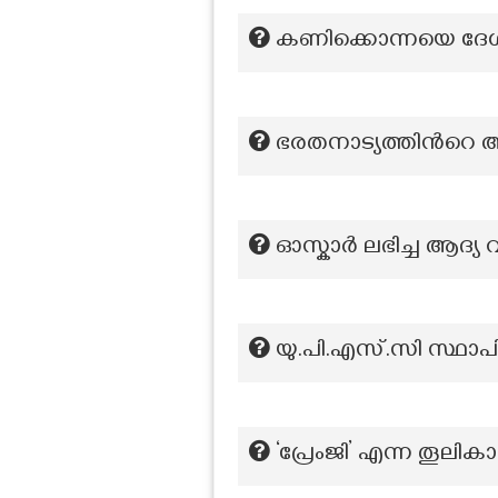
കണിക്കൊന്നയെ ദേശീയ 
ഭരതനാട്യത്തിന്‍റെ 
ഓസ്കാർ ലഭിച്ച ആദ്യ
യു.പി.എസ്.സി സ്ഥാ
‘പ്രേംജി’ എന്ന തൂലിക