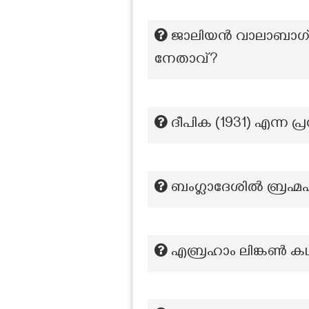
ജാലിയൻ വാലാബാഗ് കൂ
നേതാവ്?
ദീപിക (1931) എന്ന 
ബംഗ്ലാദേശിൽ ബ്രഹ്മപു
എബ്രഹാം ലിങ്കണ്‍ 