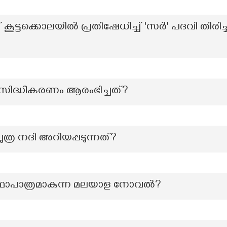
ട്ടക്കൊലയിൽ പ്രതിഷേധിച്ച് 'സർ' പദവി തിരി
പ്രസിദ്ധീകരണം ആരംഭിച്ചത്?
ത്ര നദി അറിയപ്പടുന്നത്?
കഥാപാത്രമാകുന്ന മലയാള നോവല്‍?