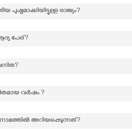
പുഷ്പമാക്കിയിട്ടുള്ള രാജ്യം?
ആദ്യ പേര്?
 വനിത?
പിതമായ വർഷം ?
ാനാമത്തില്‍ അറിയപ്പെടുന്നത്?