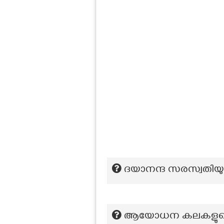
ദയാനന്ദ സരസ്വതിയ
ആയോധന കലകളുടെ