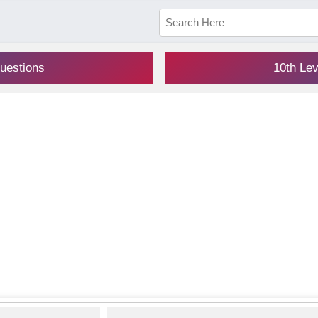
uestions
10th Le