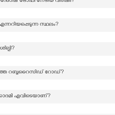
ന്തോഷ് ട്രോഫി നേടിയ വർഷം?
്നറിയപ്പെടുന്ന സ്ഥലം?
ില്പി?
്തെ റബ്ബറൈസിഡ് റോഡ്?
കാദമി എവിടെയാണ്?