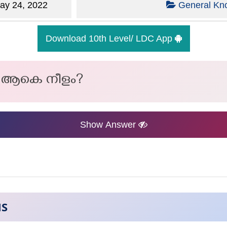
y 24, 2022
General Kn
Download 10th Level/ LDC App
റെ ആകെ നീളം?
Show Answer
NS