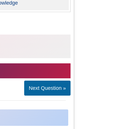
owledge
Next Question »