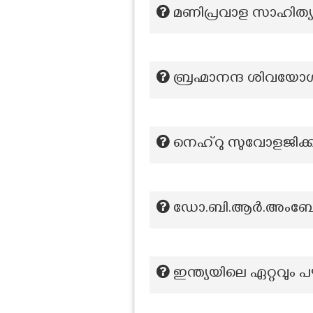
മണിപ്രവാള സാഹിത്
ബ്രഹ്മാനന്ദ ശിവയോഗി
നെഹ്റു സുവോളജിക്കല്‍ പ
ഡോ.ബി.ആർ.അംബേദ്ക
ഇന്ത്യയിലെ ഏറ്റവു