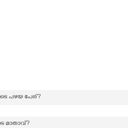
ുടെ പഴയ പേര്?
 മാതാവ്?