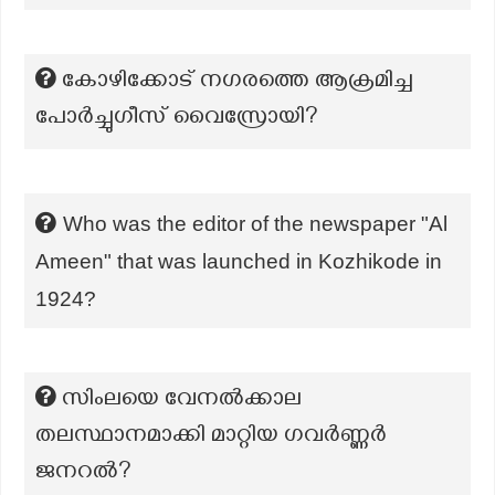
കോഴിക്കോട് നഗരത്തെ ആക്രമിച്ച
പോർച്ചുഗീസ് വൈസ്രോയി?
Who was the editor of the newspaper "Al
Ameen" that was launched in Kozhikode in
1924?
സിംലയെ വേനൽക്കാല
തലസ്ഥാനമാക്കി മാറ്റിയ ഗവർണ്ണർ
ജനറൽ?