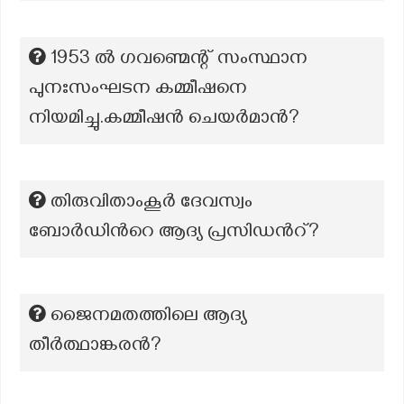
1953 ൽ ഗവണ്മെന്റ് സംസ്ഥാന
പുനഃസംഘടന കമ്മീഷനെ
നിയമിച്ചു.കമ്മീഷൻ ചെയർമാൻ?
തിരുവിതാംകൂർ ദേവസ്വം
ബോർഡിന്‍റെ ആദ്യ പ്രസിഡന്‍റ്?
ജൈനമതത്തിലെ ആദ്യ
തീര്‍ത്ഥാങ്കരന്‍?