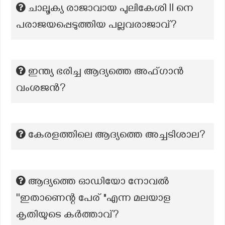
ചാലൂക്യ രാജാവായ പുലികേശി ll നെ
പരാജയപ്പെടുത്തിയ പല്ലവരാജാവ്?
ഇന്ത്യ ഭരിച്ച ആദ്യത്തെ അഫ്‌ഗാൻ
വംശജൻ?
കേരളത്തിലെ ആദ്യത്തെ അച്ചടിശാല?
ആദ്യത്തെ ഓഡിയോ നോവൽ
''ഇതാണെന്റ പേര് "എന്ന മലയാള
കൃതിയുടെ കർത്താവ്?