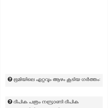
ഭൂമിയിലെ ഏറ്റവും ആഴം കൂടിയ ഗർത്തം:
ദീപിക പത്രം നസ്രാണി ദീപിക