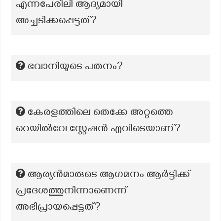
എന്നപേരിലി‍ ആദ്യമായി
അച്ചടിക്കപ്പെട്ടത്?
ഭവാനിയുടെ പതനം?
കേരളത്തിലെ തെക്കേ അറ്റത്തെ
റെയിൽവേ സ്റ്റേഷൻ എവിടെയാണ്?
ആര്യൻമാരുടെ ആഗമനം ആർട്ടിക്ക്
പ്രദേശത്തുനിന്നാണെന്ന്
അഭിപ്രായപ്പെട്ടത്?