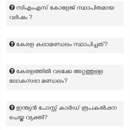
സിഎംഎസ് കോളേജ് സ്ഥാപിതമായ
വർഷം ?
കേരള കലാമണ്ഡലം സ്ഥാപിച്ചത്?
കേരളത്തിൽ വടക്കേ അറ്റത്തുള്ള
ലോകസഭാ മണ്ഡലം?
ഇന്ത്യൻ പോസ്റ്റ് കാർഡ് രൂപകൽപ്പന
ചെയ്ത വ്യക്തി?