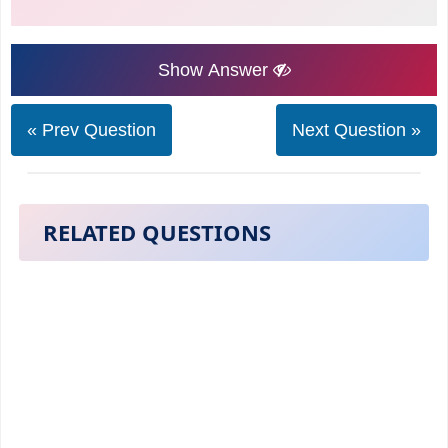
Show Answer
« Prev Question
Next Question »
RELATED QUESTIONS