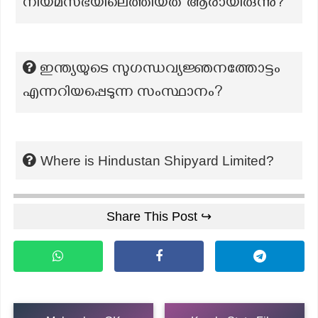
നിയമസഭയിലെത്തിയത് ആരായിരുന്നു?
ഇന്ത്യയുടെ സുഗന്ധവ്യജ്ഞനത്തോട്ടം
എന്നറിയപ്പെടുന്ന സംസ്ഥാനം?
Where is Hindustan Shipyard Limited?
Share This Post ↪