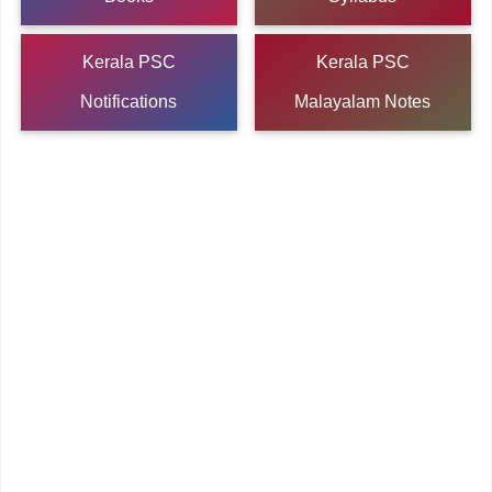
Kerala PSC
Kerala PSC
Notifications
Malayalam Notes