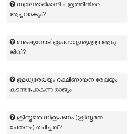
സ്വദേശാഭിമാനി പത്രത്തിന്‍റെ
ആപ്തവാക്യം?
മനുഷ്യനോട് രൂപസാദൃശ്യമുള്ള ആദ്യ
ജീവി?
ഭൂമധ്യരേഖയും ദക്ഷിണായന രേഖയും
കടന്നുപോകുന്ന രാജ്യം
ക്രിസ്തുമത നിരൂപണം (ക്രിസ്തുമത
ചേതനം) രചിച്ചത്?