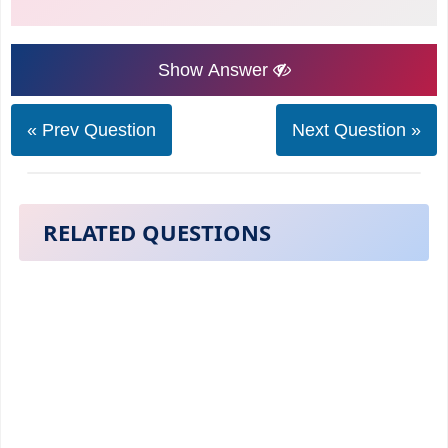
Show Answer
« Prev Question
Next Question »
RELATED QUESTIONS