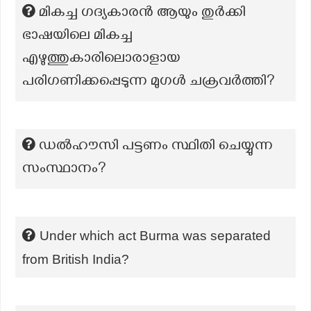
മികച്ച ഗദ്യകാരൻ ആയും തുർക്കി
ഭാഷയിലെ മികച്ച
എഴുത്തുകാരിലൊരാളായ
പരിഗണിക്കപ്പെടുന്ന മുഗൾ ചക്രവർത്തി?
ഡൽഹൗസി പട്ടണം സ്ഥിതി ചെയ്യുന്ന
സംസ്ഥാനം?
Under which act Burma was separated
from British India?