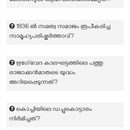
കോൺസുൽ ആയി അധികാരമേറ്റത്?
1836 ൽ സമത്വ സമാജം രൂപീകരിച്ച
സാമൂഹ്യപരിഷ്കർത്താവ്?
ഋഗേ്വേദ കാലഘട്ടത്തിലെ പത്തു
രാജാക്കൻമാരുടെ യുദ്ധം
അറിയപ്പെടുന്നത്?
കൊച്ചിയിലെ ഡച്ചുകൊട്ടാരം
നിർമിച്ചത്?