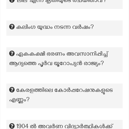
‘ലീല’ എന്ന കൃതിയുടെ രചയിതാവ്?
കലിംഗ യുദ്ധം നടന്ന വര്‍ഷം?
ഏകകക്ഷി ഭരണം അവസാനിപ്പിച്ച്
ആദ്യത്തെ പൂർവ യൂറോപ്യൻ രാജ്യം?
കേരളത്തിലെ കോര്‍പ്പറേഷനുകളുടെ
എണ്ണം?
1904 ൽ അവർണ വിദ്യാർത്ഥികൾക്ക്