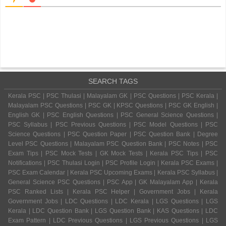
SEARCH TAGS
Kerala PSC | PSC Thulasi | Malayalam GK | PSC Questions | PSC Kerala |
Malayalam PSC Questions | PSC GK | KPSC Questions | PSC GK English |
English GK | PSC English Questions | PSC General Science Questions |
PSC Syllabus | PSC Previous Questions | PSC Model Questions | PSC
Science Questions | PSC Question Paper | PSC Question Bank | Degree
Level PSC Questions | Malayalam PSC Question Bank | PSC Notes | PSC
Exam Tips | PSC Mock Tests | GK Mock Tests | Kerala PSC Tips | PSC
Notifications | PSC Thulasi Login | PSC Profile Login | Kerala PSC Exams |
PSC Exam Calendar | Kerala PSC Upcoming Exams | Kerala PSC Syllabus |
General Science PSC Questions | PSC App | GK Malayalam App | Kerala
PSC Ranked Lists | Kerala PSC Helper | Government Jobs | Kerala
Government Jobs | LDC Questions | LDC Kerala | LGS Questions | LGS
Kerala | LDC Question Bank | LGS Question Bank | KAS Questions | LDC
Exam Pattern | LDC Previous Questions | LGS Previous Questions | LGS