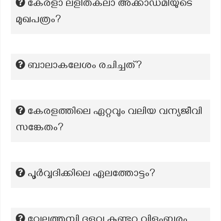
കേരളാ ലളിതകലാ അക്കാഡമിയുടെ
മുഖപത്രം?
ബാലാകലേശം രചിച്ചത്?
കേരളത്തിലെ ഏറ്റവും വലിയ വന്യജീവി
സങ്കേതം?
പൂർവ്വദിക്കിലെ ഏലത്തോട്ടം?
വേലുത്തമ്പി ദളവ കുണ്ടറ വിളംബരം