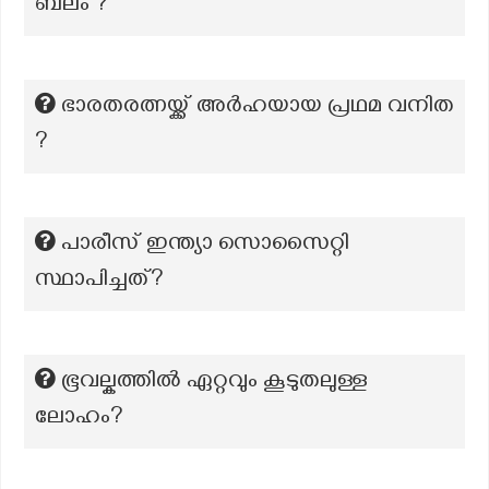
ബലം ?
ഭാരതരത്നയ്ക്ക് അർഹയായ പ്രഥമ വനിത
?
പാരീസ് ഇന്ത്യാ സൊസൈറ്റി
സ്ഥാപിച്ചത്?
ഭൂവല്കത്തിൽ ഏറ്റവും കൂടുതലുള്ള
ലോഹം?