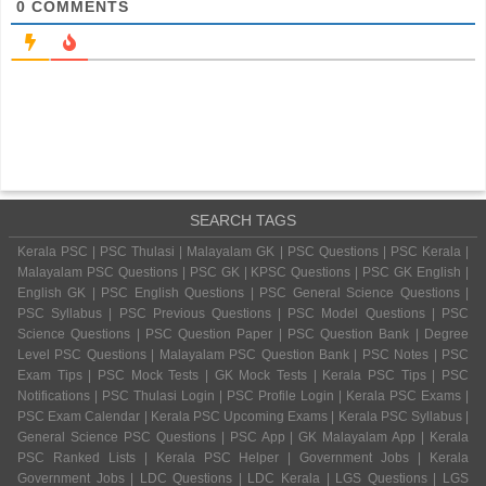
0
COMMENTS
SEARCH TAGS
Kerala PSC | PSC Thulasi | Malayalam GK | PSC Questions | PSC Kerala |
Malayalam PSC Questions | PSC GK | KPSC Questions | PSC GK English |
English GK | PSC English Questions | PSC General Science Questions |
PSC Syllabus | PSC Previous Questions | PSC Model Questions | PSC
Science Questions | PSC Question Paper | PSC Question Bank | Degree
Level PSC Questions | Malayalam PSC Question Bank | PSC Notes | PSC
Exam Tips | PSC Mock Tests | GK Mock Tests | Kerala PSC Tips | PSC
Notifications | PSC Thulasi Login | PSC Profile Login | Kerala PSC Exams |
PSC Exam Calendar | Kerala PSC Upcoming Exams | Kerala PSC Syllabus |
General Science PSC Questions | PSC App | GK Malayalam App | Kerala
PSC Ranked Lists | Kerala PSC Helper | Government Jobs | Kerala
Government Jobs | LDC Questions | LDC Kerala | LGS Questions | LGS