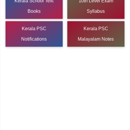
Kerala School Text
10th Level Exam
Books
Syllabus
Kerala PSC
Kerala PSC
Notifications
Malayalam Notes