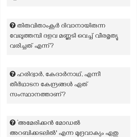
തിരുവിതാംകൂർ ദിവാനായിരുന്ന
വേലുത്തമ്പി ദളവ മണ്ണടി വെച്ച് വീരമൃത്യു
വരിച്ചത് എന്ന്?
ഹരിദ്വാർ, കേദാർനാഥ്‌, എന്നീ
തീർഥാടന കേന്ദ്രങ്ങൾ ഏത്
സംസ്ഥാനത്താണ്?
‘അമേരിക്കൻ മോഡൽ
അറബിക്കടലിൽ' എന്ന മുദ്രവാക്യം ഏതു