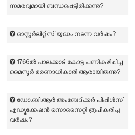
സമരവുമായി ബന്ധപ്പെട്ടിരിക്കുന്നു?
ഓസ്റ്റർലിറ്റ്സ് യുദ്ധം നടന്ന വർഷം?
1766ൽ പാലക്കാട് കോട്ട പണികഴിപ്പിച്ച
മൈസൂർ ഭരണാധികാരി ആരായിരുന്നു?
ഡോ.ബി.ആർ.അംബേദ്ക്കർ പീപ്പിൾസ്
എഡ്യൂക്കേഷൻ സൊസൈറ്റി രൂപീകരിച്ച
വർഷം?