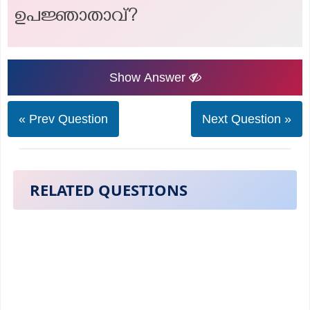
ഉപജ്ഞാതാവ്?
Show Answer
« Prev Question
Next Question »
RELATED QUESTIONS