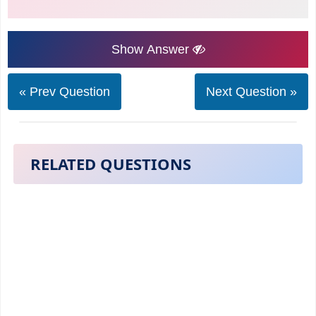
Show Answer
« Prev Question
Next Question »
RELATED QUESTIONS