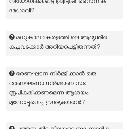
നിയോഗിക്കപ്പെട്ട ബ്രിട്ടീഷ് സൈനിക
മേധാവി?
മധ്യകാല കേരളത്തിലെ ആഭ്യന്തിര
കച്ചവടക്കാർ അറിയപ്പെട്ടിരുന്നത്?
ഭരണഘടന നിർമ്മിക്കാൻ ഒരു
ഭരണഘടനാ നിർമ്മാണ സഭ
രൂപീകരിക്കണമെന്ന ആശയം
മുന്നോട്ടുവെച്ച ഇന്ത്യക്കാരൻ?