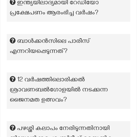
ഇന്ത്യയിലാദ്യമായി റേഡിയോ
പ്രക്ഷേപണം ആരംഭിച്ച വർഷം?
ബാൾക്കൻസിലെ പാരീസ്
എന്നറിയപ്പെടുന്നത്?
12 വർഷത്തിലൊരിക്കൽ
ശ്രാവണബൽഗോളയിൽ നടക്കുന്ന
ജൈനമത ഉത്സവം?
പഴശ്ശി കലാപം നേരിടുന്നതിനായി