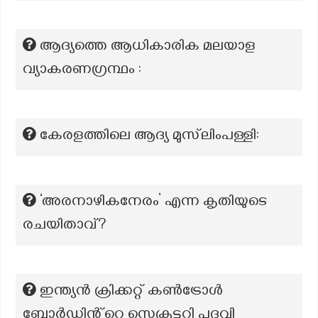
ആദ്യത്തെ ആധികാരിക മലയാള
വ്യാകരണഗ്രന്ഥം :
കേരളത്തിലെ ആദ്യ മുസ്‌ലിംപള്ളി:
‘അരനാഴികനേരം’ എന്ന കൃതിയുടെ
രചയിതാവ്?
ഇന്ത്യൻ ക്രിക്കറ്റ് കൺട്രോൾ
ബോർഡിൻ്റെ സെക്രട്ടറി പദവി