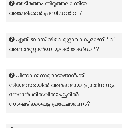
അടിമത്തം നിറുത്തലാക്കിയ
അമേരിക്കൻ പ്രസിഡൻ്റ് ?
ഏത് ബാങ്കിന്‍റെ മുദ്രാവാക്യമാണ് " വി
അണ്ടർസ്റ്റാൻഡ് യുവർ വേൾഡ് "?
പിന്നാക്കസമുദായങ്ങൾക്ക്
നിയമസഭയിൽ അർഹമായ പ്രാതിനിധ്യം
നേടാൻ തിരുവിതാംകൂറിൽ
സംഘടിക്കപ്പെട്ട പ്രക്ഷോഭണം?