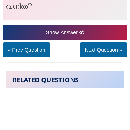
വനിത?
Show Answer
« Prev Question
Next Question »
RELATED QUESTIONS