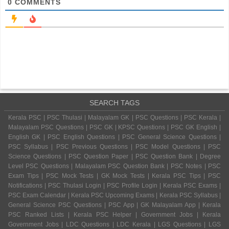
0
COMMENTS
SEARCH TAGS
Kerala PSC | PSC Thulasi | Malayalam GK | PSC Questions | PSC Kerala |
Malayalam PSC Questions | PSC GK | KPSC Questions | PSC GK English |
English GK | PSC English Questions | PSC General Science Questions |
PSC Syllabus | PSC Previous Questions | PSC Model Questions | PSC
Science Questions | PSC Question Paper | PSC Question Bank | Degree
Level PSC Questions | Malayalam PSC Question Bank | PSC Notes | PSC
Exam Tips | PSC Mock Tests | GK Mock Tests | Kerala PSC Tips | PSC
Notifications | PSC Thulasi Login | PSC Profile Login | Kerala PSC Exams |
PSC Exam Calendar | Kerala PSC Upcoming Exams | Kerala PSC Syllabus |
General Science PSC Questions | PSC App | GK Malayalam App | Kerala
PSC Ranked Lists | Kerala PSC Helper | Government Jobs | Kerala
Government Jobs | LDC Questions | LDC Kerala | LGS Questions | LGS