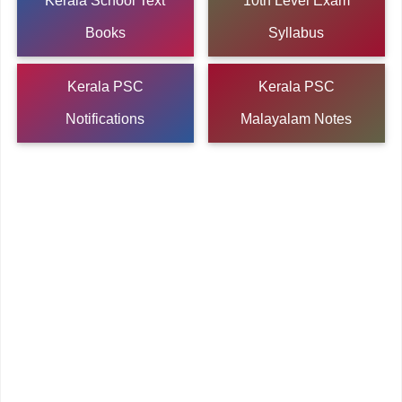
Kerala School Text
10th Level Exam
Books
Syllabus
Kerala PSC
Kerala PSC
Notifications
Malayalam Notes