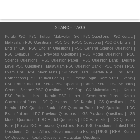
SEARCH TAGS
Kerala PSC | PSC Thulasi | Malayalam GK | PSC Questions | PSC Kerala |
Malayalam PSC Questions | PSC GK | KPSC Questions | PSC GK English |
English GK | PSC English Questions | PSC General Science Questions |
PSC Syllabus | PSC Previous Questions | PSC Model Questions | PSC
Science Questions | PSC Question Paper | PSC Question Bank | Degree
Level PSC Questions | Malayalam PSC Question Bank | PSC Notes | PSC
Exam Tips | PSC Mock Tests | GK Mock Tests | Kerala PSC Tips | PSC
Notifications | PSC Thulasi Login | PSC Profile Login | Kerala PSC Exams |
PSC Exam Calendar | Kerala PSC Upcoming Exams | Kerala PSC Syllabus |
General Science PSC Questions | PSC App | GK Malayalam App | Kerala
PSC Ranked Lists | Kerala PSC Helper | Government Jobs | Kerala
Government Jobs | LDC Questions | LDC Kerala | LGS Questions | LGS
Kerala | LDC Question Bank | LGS Question Bank | KAS Questions | LDC
Exam Pattern | LDC Previous Questions | LGS Previous Questions | LGS
Model Questions | LDC Model Questions | LDC Rank File | LDC Question
Bank | Kerala PSC Repeated Questions | Best PSC Questions | Latest PSC
Questions | Current Affairs | Government Job Exams | UPSC | RRB | Kerala
GK Questions | Kerala Questions | Malayalam Questions