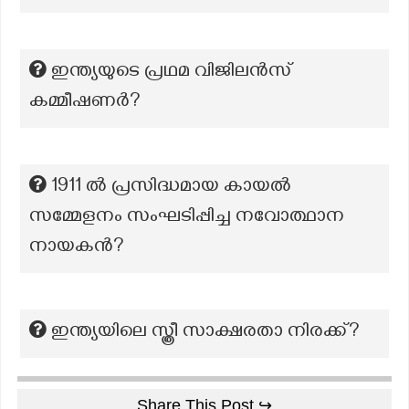
ഇന്ത്യയുടെ പ്രഥമ വിജിലൻസ്
കമ്മീഷണർ?
1911 ൽ പ്രസിദ്ധമായ കായൽ
സമ്മേളനം സംഘടിപ്പിച്ച നവോത്ഥാന
നായകൻ?
ഇന്ത്യയിലെ സ്ത്രീ സാക്ഷരതാ നിരക്ക്?
Share This Post ↪