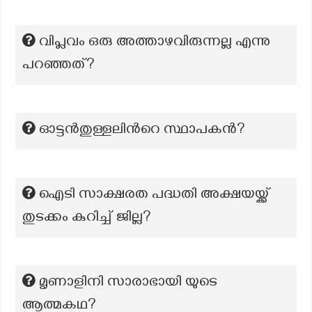
വിപ്ലവം ഒരു അത്താഴവിരുന്നല്ല എന്നു
പറഞ്ഞത്?
ഓട്ടൻതുള്ളലിന്‍റെ സ്ഥാപകൻ?
ഐടി സാക്ഷരത പദ്ധതി അക്ഷയയ്ക്ക്
തുടക്കം കുറിച്ച് ജില്ല?
മൃണാളിനി സാരാഭായി യുടെ
ആത്മകഥ?