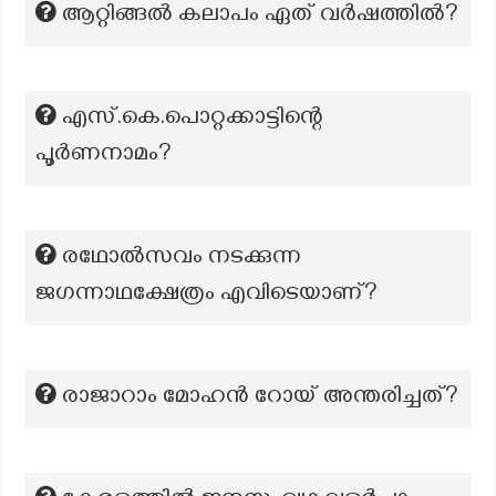
ആറ്റിങ്ങൽ കലാപം ഏത് വർഷത്തിൽ?
എസ്.കെ.പൊറ്റക്കാട്ടിന്റെ
പൂർണനാമം?
രഥോൽസവം നടക്കുന്ന
ജഗന്നാഥക്ഷേത്രം എവിടെയാണ്?
രാജാറാം മോഹൻ റോയ് അന്തരിച്ചത്?