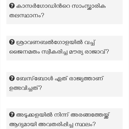
കാസർഗോഡിന്‍റെ സാംസ്ക്കാരിക
തലസ്ഥാനം?
ശ്രാവണബൽഗോളയിൽ വച്ച്
ജൈനമതം സ്വീകരിച്ച മൗര്യ രാജാവ്?
ബേസ്ബോൾ ഏത് രാജ്യത്താണ്
ഉത്ഭവിച്ചത്?
അടുക്കളയിൽ നിന്ന് അരങ്ങത്തേയ്ക്ക്
ആദ്യമായി അവതരിപ്പിച്ച സ്ഥലം?