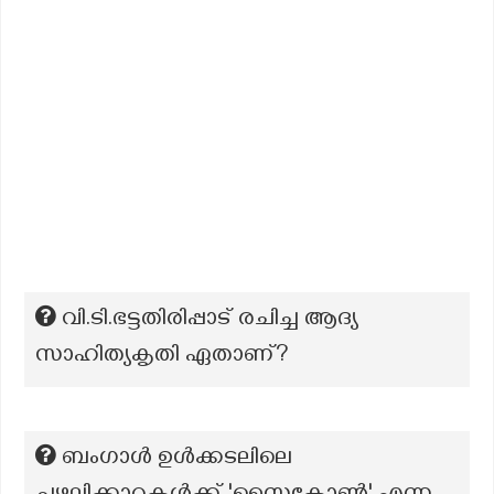
വി.ടി.ഭട്ടതിരിപ്പാട് രചിച്ച ആദ്യ
സാഹിത്യകൃതി ഏതാണ്?
ബംഗാൾ ഉൾക്കടലിലെ