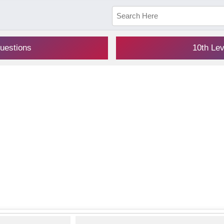
uestions
10th Le