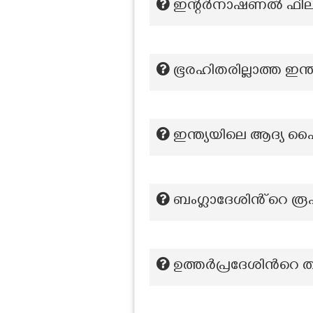
ഇന്റർനാഷണൽ ഫിലിം ഫ
ഭൂരഹിതരില്ലാത്ത ഇന്ത
ഇന്ത്യയിലെ ആദ്യ ഹൈക
ബംഗ്ലാദേശിൻ്റെ രൂപ
ഉത്തർപ്രദേശിന്‍റെ