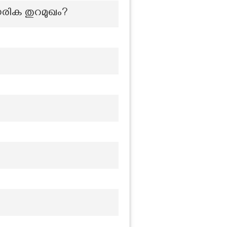
ഗരിക തുറമുഖം?