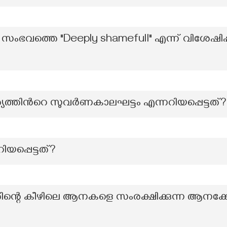
ത്തെ "Deeply shamefull" എന്ന് വിശേഷിപ്പിച്ച
്യത്തിൻറെ സുവർണകാലഘട്ടം എന്നറിയപ്പെട്ടത്?
യപ്പെട്ടത്?
തിന്റെ കീഴിലെ ആനകളെ സംരക്ഷിക്കുന്ന ആനക്കോട