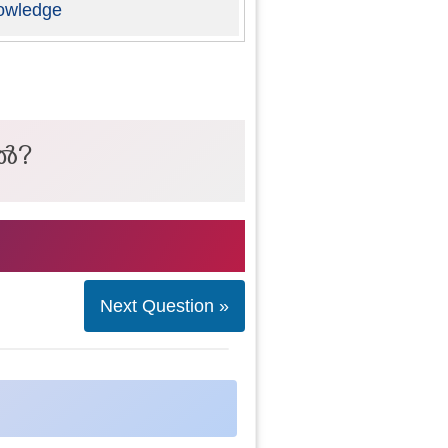
owledge
ിൽ?
Next Question »