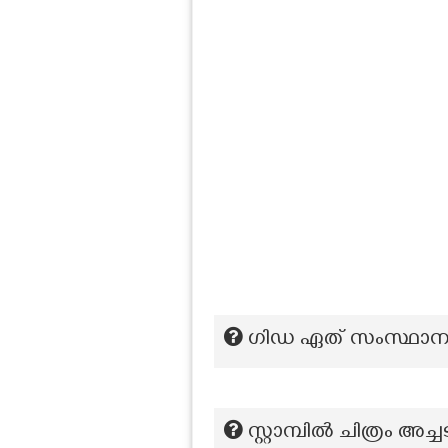
ഗിഡ ഏത് സംസ്ഥാനത
സ്റ്റാമ്പിൽ ചിത്രം അച