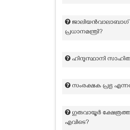
ജാലിയൻവാലാബാഗ് സംഭവ
പ്രധാനമന്ത്രി?
ഹിന്ദുസ്ഥാനി സാഹിത
സംരക്ഷക പ്രഭു എന്നറി
ഗുരുവായൂർ ക്ഷേത്രത്
എവിടെ?