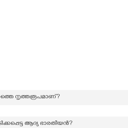
്തെ നൃത്തരൂപമാണ്?
്ചടിക്കപ്പെട്ട ആദ്യ ഭാരതീയൻ?