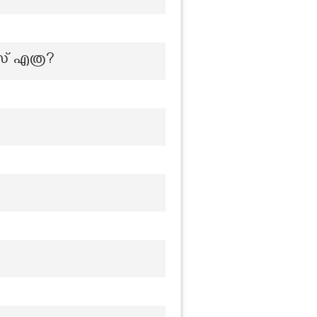
് എത്ര?