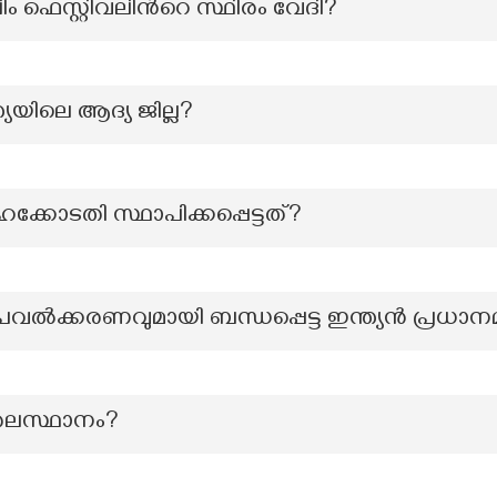
െസ്റ്റിവലിന്‍റെ സ്ഥിരം വേദി?
്യയിലെ ആദ്യ ജില്ല?
്കോടതി സ്ഥാപിക്കപ്പെട്ടത്?
വൽക്കരണവുമായി ബന്ധപ്പെട്ട ഇന്ത്യൻ പ്രധാനമന
 തലസ്ഥാനം?