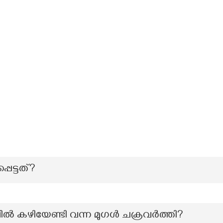
െട്ടത്?
വിൽ കഴിയേണ്ടി വന്ന മുഗൾ ചക്രവർത്തി?