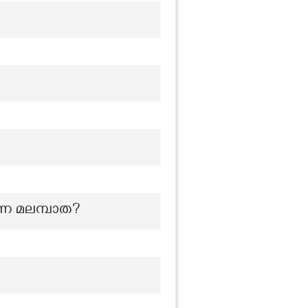
ന്ന മലമ്പാത?