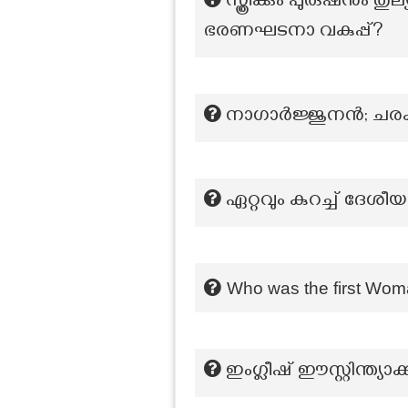
സ്ത്രീക്കും പുരുഷനു
ഭരണഘടനാ വകുപ്പ്?
നാഗാര്‍ജ്ജുനന്‍; ച
ഏറ്റവും കുറച്ച് ദേ
Who was the first Woma
ഇംഗ്ലീഷ് ഈസ്റ്റിന്ത്യാ