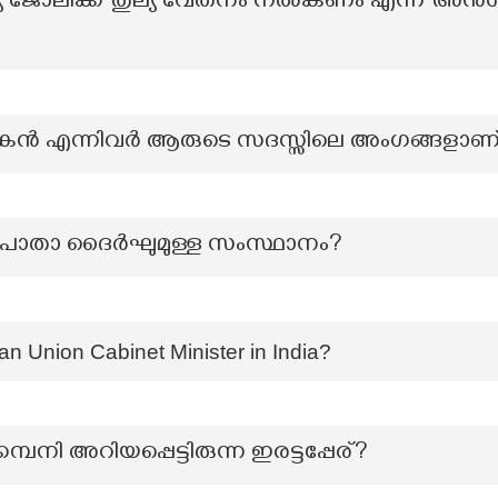
ം തുല്യ ജോലിക്ക് തുല്യ വേതനം നൽകണം എന്ന് അനുശ
രകന്‍ എന്നിവര്‍ ആരുടെ സദസ്സിലെ അംഗങ്ങളാണ
ശീയപാതാ ദൈർഘുമുള്ള സംസ്ഥാനം?
n Union Cabinet Minister in India?
ക്കമ്പനി അറിയപ്പെട്ടിരുന്ന ഇരട്ടപ്പേര്?