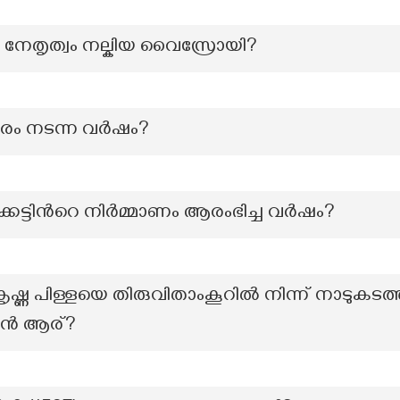
ൻ നേതൃത്വം നല്കിയ വൈസ്രോയി?
മരം നടന്ന വർഷം?
കെട്ടിന്‍റെ നിർമ്മാണം ആരംഭിച്ച വർഷം?
ൃഷ്ണ പിള്ളയെ തിരുവിതാംകൂറിൽ നിന്ന് നാടുകടത
ാൻ ആര്?