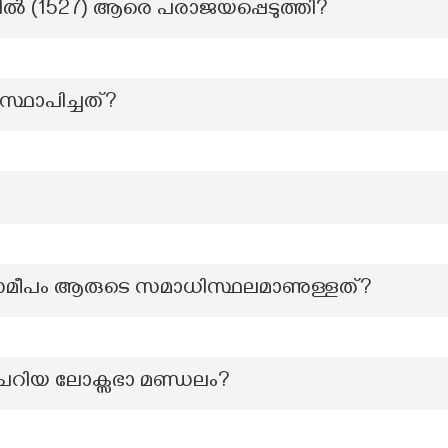
ിൽ (1527) ആരെ പരാജയപ്പെടുത്തി?
്ഥാപിച്ചത്?
സമീപം ആരുടെ സമാധിസ്ഥലമാണുള്ളത്?
 ചെറിയ ലോക്സഭാ മണ്ഡലം?