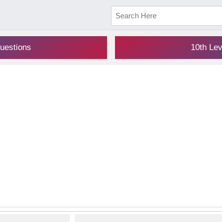
uestions
10th Le