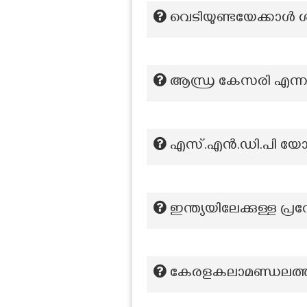
വെടിയുണ്ടയേക്കാൾ ശ
ആന്ധ്ര കേസരി എന്ന
എസ്.എൻ.ഡി.പി യോഗത
ഇന്ത്യയിലേക്കുള്ള പ
കേരളകലാമണ്ഡലത്തിന