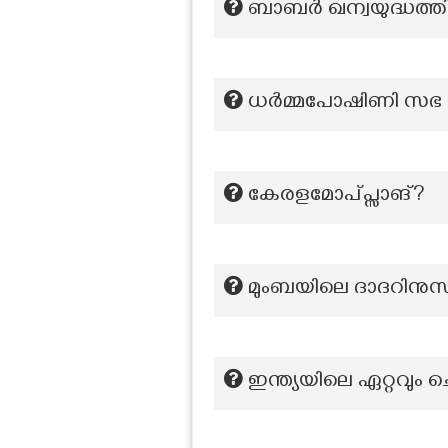
ബാബർ ഖന്വയുദ്ധത്ത
ധര്‍മ്മപോഷിണി സഭ സ
കേരളമോപ്പ്സാങ്?
മുംബയിലെ ദാദറിനു
ഇന്ത്യയിലെ ഏറ്റവും