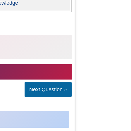
owledge
Next Question »