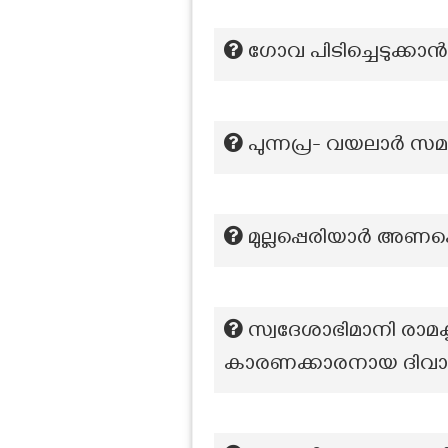
ഗോവ പിടിച്ചെടുക്കാ
പുന്നപ്ര- വയലാർ സ
മുല്ലപ്പെരിയാർ അണക്
സ്വദേശാഭിമാനി രാമക
കാരണക്കാരനായ ദിവ