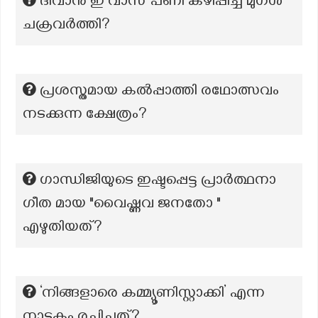
ദിവാൻ ഇ വാസ് പണി കഴിപ്പിച്ച മുഗൾ
ചക്രവർത്തി?
പ്രശസ്തമായ കൽപ്പാത്തി രഥോത്സവം
നടക്കുന്ന ക്ഷേത്രം?
ഗാന്ധിജിയുടെ ഇഷ്ടപ്പെട്ട പ്രാർത്ഥനാ
ഗീത മായ "വൈഷ്ണവ ജനതോ "
എഴുതിയത്?
‘നിങ്ങളാരെ കമ്മ്യൂണിസ്റ്റാക്കി’ എന്ന