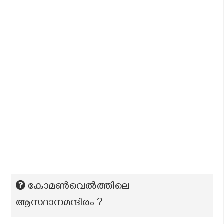
കോമൺവെൽത്തിലെ
ആസ്ഥാനമന്ദിരം ?