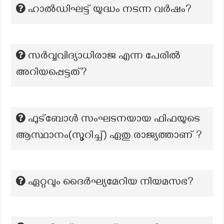
ഹാൽഡിഘട്ട് യുദ്ധം നടന്ന വർഷം?
സർവ്വവിദ്യാധിരാജ എന്ന പേരിൽ
അറിയപ്പെട്ടത്?
ഫുട്ബോൾ സംഘടനയായ ഫിഫയുടെ
ആസ്ഥാനം(സൂറിച്ച്‌) ഏതു രാജ്യത്താണ് ?
ഏറ്റവും ദൈർഘ്യമേറിയ നിയമസഭ?