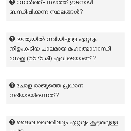
നോർത്ത്- സൗത്ത് ഇടനാഴി
ബന്ധിപ്പിക്കുന്ന സ്ഥലങ്ങൾ?
ഇന്ത്യയിൽ നദിയിലുള്ള ഏറ്റവും
നീളംകൂടിയ പാലമായ മഹാത്മാഗാന്ധി
സേതു (5575 മീ) എവിടെയാണ് ?
ചോള രാജ്യത്തെ പ്രധാന
നദിയായിരുന്നത്?
ജൈവ വൈവിദ്ധ്യം ഏറ്റവും കൂടുതലുള്ള