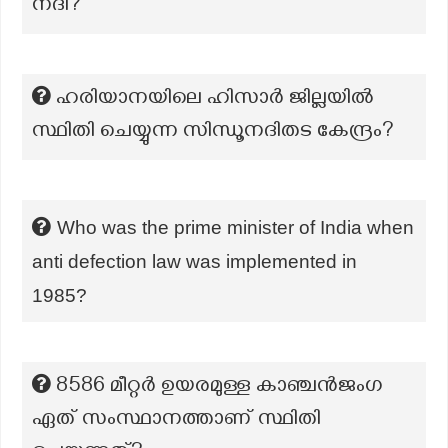
നദി?
ഹരിയാനയിലെ ഹിസാർ ജില്ലയിൽ
സ്ഥിതി ചെയ്യുന്ന സിന്ധൂനദിതട കേന്ദ്രം?
Who was the prime minister of India when
anti defection law was implemented in
1985?
8586 മീറ്റർ ഉയരമുള്ള കാഞ്ചൻജംഗ
ഏത് സംസ്ഥാനത്താണ് സ്ഥിതി