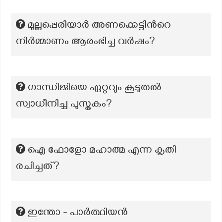
മുല്ലപ്പെരിയാർ അണക്കെട്ടിന്‍റെ
നിർമ്മാണം ആരംഭിച്ച വർഷം?
ഗാന്ധിജിയെ ഏറ്റവും കൂടുതൽ
സ്വാധീനിച്ച പുസ്തകം?
ഐ ഫോളോ മഹാത്മ എന്ന കൃതി
രചിച്ചത്?
ഇന്തോ - പാർത്ഥിയൻ