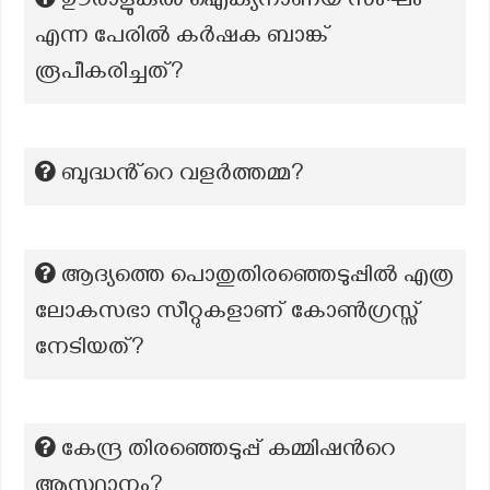
ഊരാളുങ്കല്‍ ഐക്യനാണയ സംഘം
എന്ന പേരില്‍ കര്‍ഷക ബാങ്ക്
രൂപീകരിച്ചത്?
ബുദ്ധൻ്റെ വളർത്തമ്മ?
ആദ്യത്തെ പൊതുതിരഞ്ഞെടുപ്പിൽ എത്ര
ലോകസഭാ സീറ്റുകളാണ് കോൺഗ്രസ്സ്
നേടിയത്?
കേന്ദ്ര തിരഞ്ഞെടുപ്പ് കമ്മിഷന്‍റെ
ആസ്ഥാനം?