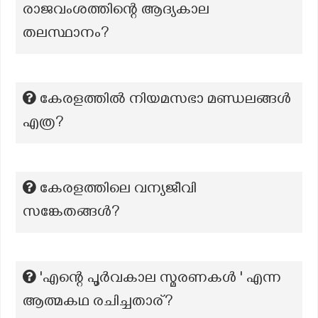
രാജവംശത്തിന്റെ ആദ്യകാല
തലസ്ഥാനം?
കേരളത്തിൽ നിയമസഭാ മണ്ഡലങ്ങൾ
എത്ര?
കേരളത്തിലെ വന്യജീവി
സങ്കേതങ്ങൾ?
'എന്റെ പൂർവകാല സ്മരണകൾ ' എന്ന
ആത്മകഥ രചിച്ചതാര്?