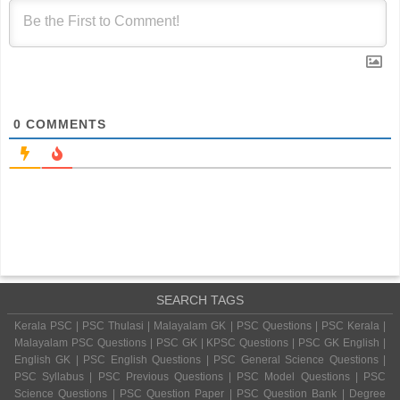
0
COMMENTS
SEARCH TAGS
Kerala PSC | PSC Thulasi | Malayalam GK | PSC Questions | PSC Kerala |
Malayalam PSC Questions | PSC GK | KPSC Questions | PSC GK English |
English GK | PSC English Questions | PSC General Science Questions |
PSC Syllabus | PSC Previous Questions | PSC Model Questions | PSC
Science Questions | PSC Question Paper | PSC Question Bank | Degree