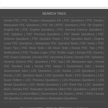
SEARCH TAGS
Kerala PSC | PSC Thulasi | Malayalam GK | PSC Questions | PSC Kerala |
Malayalam PSC Questions | PSC GK | KPSC Questions | PSC GK English |
English GK | PSC English Questions | PSC General Science Questions |
PSC Syllabus | PSC Previous Questions | PSC Model Questions | PSC
Science Questions | PSC Question Paper | PSC Question Bank | Degree
Level PSC Questions | Malayalam PSC Question Bank | PSC Notes | PSC
Exam Tips | PSC Mock Tests | GK Mock Tests | Kerala PSC Tips | PSC
Notifications | PSC Thulasi Login | PSC Profile Login | Kerala PSC Exams |
PSC Exam Calendar | Kerala PSC Upcoming Exams | Kerala PSC Syllabus |
General Science PSC Questions | PSC App | GK Malayalam App | Kerala
PSC Ranked Lists | Kerala PSC Helper | Government Jobs | Kerala
Government Jobs | LDC Questions | LDC Kerala | LGS Questions | LGS
Kerala | LDC Question Bank | LGS Question Bank | KAS Questions | LDC
Exam Pattern | LDC Previous Questions | LGS Previous Questions | LGS
Model Questions | LDC Model Questions | LDC Rank File | LDC Question
Bank | Kerala PSC Repeated Questions | Best PSC Questions | Latest PSC
Questions | Current Affairs | Government Job Exams | UPSC | RRB | Kerala
GK Questions | Kerala Questions | Malayalam Questions