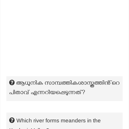
ആധുനിക സാമ്പത്തികശാസ്ത്രത്തിൻ്റെ
പിതാവ് എന്നറിയപ്പെടുന്നത്?
Which river forms meanders in the