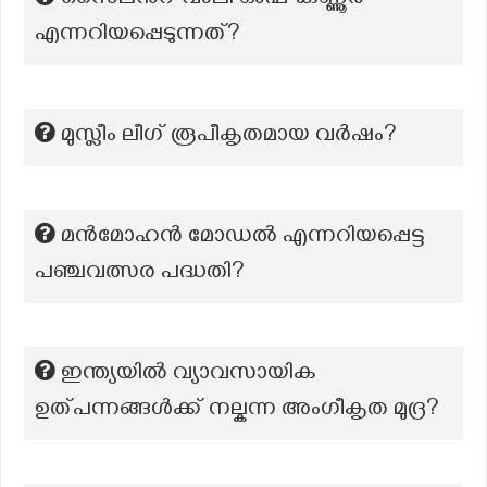
സൈലന്‍റ് വാലി ഓഫ് കണ്ണൂർ
എന്നറിയപ്പെടുന്നത്?
മുസ്ലീം ലീഗ് രൂപീകൃതമായ വർഷം?
മൻമോഹൻ മോഡൽ എന്നറിയപ്പെട്ട
പഞ്ചവത്സര പദ്ധതി?
ഇന്ത്യയിൽ വ്യാവസായിക
ഉത്പന്നങ്ങൾക്ക് നല്കന്ന അംഗീകൃത മുദ്ര?