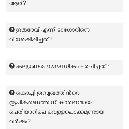
ആര്?
ഗുരുദേവ് എന്ന് ടാഗോറിനെ
വിശേഷിപ്പിച്ചത്?
കല്യാണസൌഗന്ധികം - രചിച്ചത്?
കൊച്ചി തുറമുഖത്തിന്‍റെ
രൂപീകരണത്തിന് കാരണമായ
പെരിയാറിലെ വെള്ളപ്പൊക്കമുണ്ടായ
വർഷം?