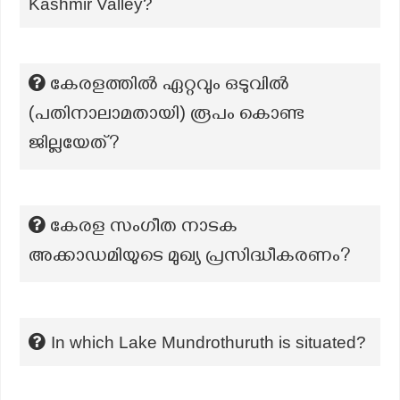
Kashmir Valley?
കേരളത്തിൽ ഏറ്റവും ഒടുവിൽ
(പതിനാലാമതായി) രൂപം കൊണ്ട
ജില്ലയേത്?
കേരള സംഗീത നാടക
അക്കാഡമിയുടെ മുഖ്യ പ്രസിദ്ധീകരണം?
In which Lake Mundrothuruth is situated?