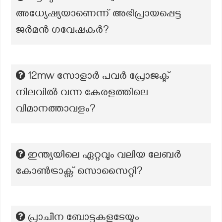
അധ്യേഷ്യയാണെന്ന് അഭിപ്രായപ്പെട്ട
ജർമൻ ഗവേഷകർ?
12mw സോളാർ പവർ പ്രോജക്ട്
നിലവിൽ വന്ന കേരളത്തിലെ
വിമാനത്താവളം?
ഇന്ത്യയിലെ ഏറ്റവും വലിയ ലേബർ
കോൺട്രാക്റ്റ് സൊസൈറ്റി?
പ്രാചീന ബോട്ടുകളുടേയും