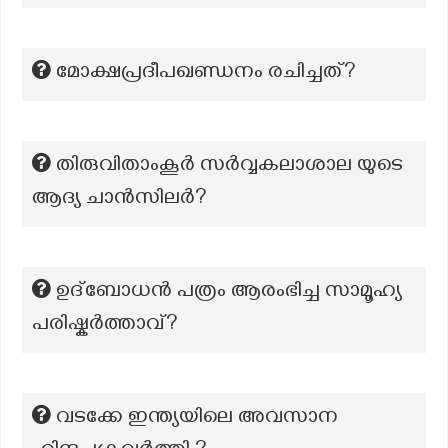
മോക്ഷപ്രദീപഖണ്ഡനം രചിച്ചത്?
തിരുവിതാംകൂർ സർവ്വകലാശാല യുടെ
ആദ്യ ചാൻസിലർ?
ഉദ്ബോധൻ പത്രം ആരംഭിച്ച സാമൂഹ്യ
പരിഷ്കർത്താവ്?
വടക്കേ ഇന്ത്യയിലെ അവസാന