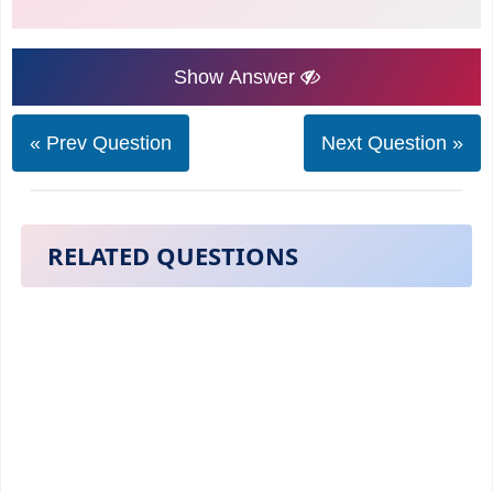
Show Answer
« Prev Question
Next Question »
RELATED QUESTIONS