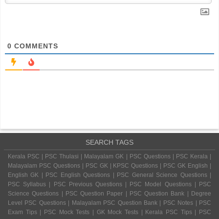
0
COMMENTS
SEARCH TAGS
Kerala PSC | PSC Thulasi | Malayalam GK | PSC Questions | PSC Kerala |
Malayalam PSC Questions | PSC GK | KPSC Questions | PSC GK English |
English GK | PSC English Questions | PSC General Science Questions |
PSC Syllabus | PSC Previous Questions | PSC Model Questions | PSC
Science Questions | PSC Question Paper | PSC Question Bank | Degree
Level PSC Questions | Malayalam PSC Question Bank | PSC Notes | PSC
Exam Tips | PSC Mock Tests | GK Mock Tests | Kerala PSC Tips | PSC