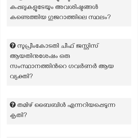
കപ്പലുകളുടേയും അവശിഷ്ടങ്ങൾ
കണ്ടെത്തിയ ഗുജറാത്തിലെ സ്ഥലം?
സുപ്രീംകോടതി ചീഫ് ജസ്റ്റിസ്
ആയതിനുശേഷം ഒരു
സംസ്ഥാനത്തിന്‍റെ ഗവര്‍ണര്‍ ആയ
വ്യക്തി?
തമിഴ് ബൈബിൾ എന്നറിയപ്പെടുന്ന
കൃതി?