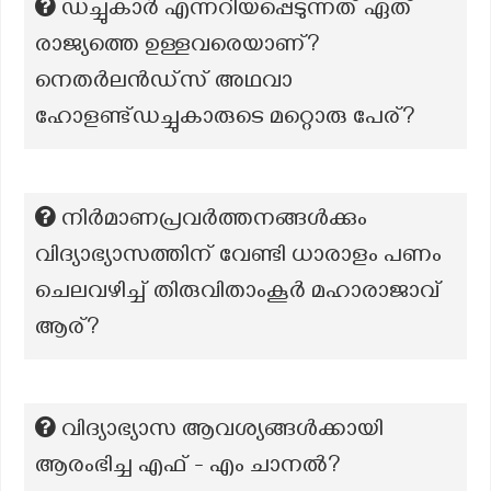
ഡച്ചുകാർ എന്നറിയപ്പെടുന്നത് ഏത്
രാജ്യത്തെ ഉള്ളവരെയാണ്?
നെതർലൻഡ്സ് അഥവാ
ഹോളണ്ട്ഡച്ചുകാരുടെ മറ്റൊരു പേര്?
നിർമാണപ്രവർത്തനങ്ങൾക്കും
വിദ്യാഭ്യാസത്തിന് വേണ്ടി ധാരാളം പണം
ചെലവഴിച്ച് തിരുവിതാംകൂർ മഹാരാജാവ്
ആര്?
വിദ്യാഭ്യാസ ആവശ്യങ്ങൾക്കായി
ആരംഭിച്ച എഫ് - എം ചാനൽ?