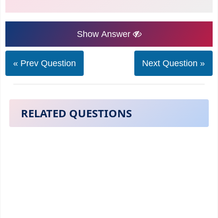
Show Answer
« Prev Question
Next Question »
RELATED QUESTIONS