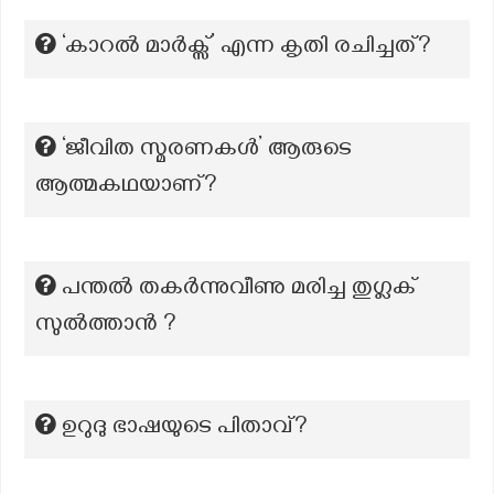
‘കാറല്‍ മാർക്സ്’ എന്ന കൃതി രചിച്ചത്?
‘ജീവിത സ്മരണകൾ’ ആരുടെ
ആത്മകഥയാണ്?
പന്തൽ തകർന്നുവീണു മരിച്ച തുഗ്ലക്
സുൽത്താൻ ?
ഉറുദു ഭാഷയുടെ പിതാവ്?