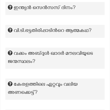
ഇന്ത്യൻ സെൻസസ് ദിനം?
വി.ടി.ഭട്ടതിരിപ്പാടിൻറെ ആത്മകഥ?
വക്കം അബ്ദുൾ ഖാദർ മൗലവിയുടെ
ജന്മസ്ഥലം?
കേരളത്തിലെ ഏറ്റവും വലിയ
അണക്കെട്ട്?