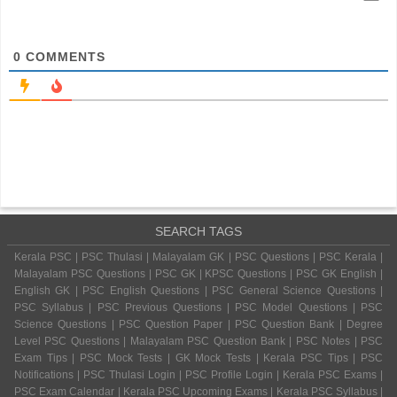
0
COMMENTS
SEARCH TAGS
Kerala PSC | PSC Thulasi | Malayalam GK | PSC Questions | PSC Kerala |
Malayalam PSC Questions | PSC GK | KPSC Questions | PSC GK English |
English GK | PSC English Questions | PSC General Science Questions |
PSC Syllabus | PSC Previous Questions | PSC Model Questions | PSC
Science Questions | PSC Question Paper | PSC Question Bank | Degree
Level PSC Questions | Malayalam PSC Question Bank | PSC Notes | PSC
Exam Tips | PSC Mock Tests | GK Mock Tests | Kerala PSC Tips | PSC
Notifications | PSC Thulasi Login | PSC Profile Login | Kerala PSC Exams |
PSC Exam Calendar | Kerala PSC Upcoming Exams | Kerala PSC Syllabus |