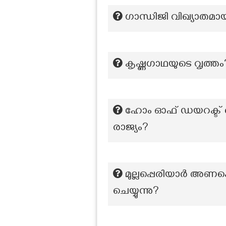
ഗാന്ധിജി വിഖ്യാതമായ
കൃഷ്ണഗാഥയുടെ വൃത്തം
ഹോം ഓഫ് ഡയറക്ട് ഡ
രാജ്യം?
മുല്ലപ്പെരിയാർ അണക്
ചെയ്യുന്നു?