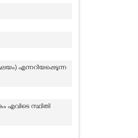
ം) എന്നറിയപ്പെടുന്ന
രകം എവിടെ സ്ഥിതി