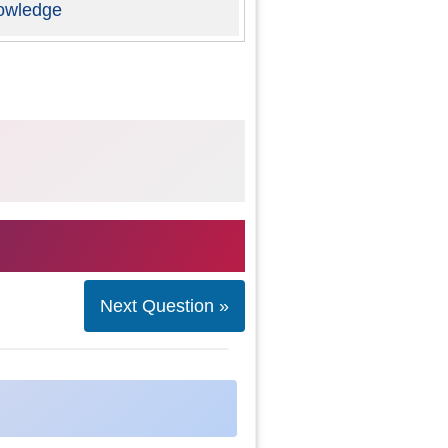
owledge
Next Question »