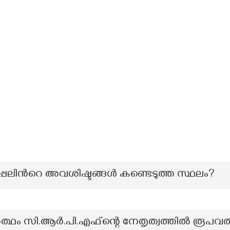
്പലിന്‍റെ അവശിഷ്ടങ്ങൾ കണ്ടെടുത്ത സ്ഥലം?
ത്ഥം സി.ആർ.പി.എഫ്ന്റെ നേതൃത്വത്തിൽ രൂപവൽ