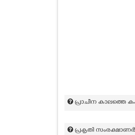
പ്രാചീന കാലത്തെ കപ
പ്രകൃതി സംരക്ഷാണർ