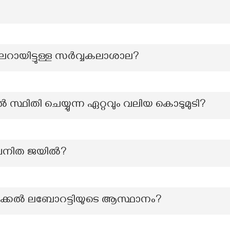
ലറായിട്ടുള്ള സർവ്വകലാശാല?
ൽ സ്ഥിതി ചെയ്യുന്ന ഏറ്റവും വലിയ കൊടുമുടി?
വനിത ജയില്‍?
ക്കൽ ലബോറട്ടിയുടെ ആസ്ഥാനം?