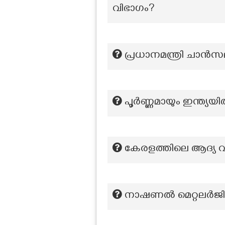
വിഭാഗം?
പ്രധാനമന്ത്രി ചാൻസ
പൂർണ്ണമായും ഇന്ത്യയി
കേരളത്തിലെ ആദ്യ 
നാഷണൽ മെറ്റലർജി