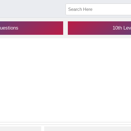
uestions
10th Le