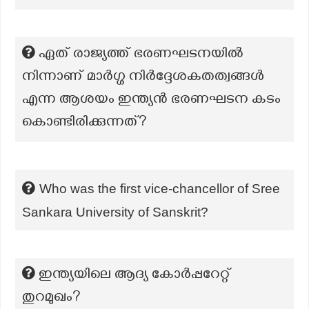
ഏത് രാജ്യത്ത് ഭരണഘടനയിൽ
നിന്നാണ് മാർഗ്ഗ നിർദ്ദേശകതത്വങ്ങൾ
എന്ന ആശയം ഇന്ത്യൻ ഭരണഘടന കടം
കൊണ്ടിരിക്കുന്നത്?
Who was the first vice-chancellor of Sree
Sankara University of Sanskrit?
ഇന്ത്യയിലെ ആദ്യ കോർപ്പറേറ്റ്
തുറമുഖം?