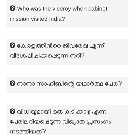
Who was the viceroy when cabinet
mission visited India?
കേരളത്തിന്‍റെ ജീവരേഖ എന്ന്
വിശേഷിപ്പിക്കപ്പെടുന്ന നദി?
നാനാ സാഹിബിന്റെ യഥാർത്ഥ പേര്?
വിധിയുമായി ഒരു കൂടിക്കാഴ്ച എന്ന
പേരിലറിയപ്പെടുന്ന വിഖ്യാത പ്രസംഗം
നടത്തിയത്?