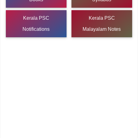
Kerala PSC
Kerala PSC
Notifications
Malayalam Notes