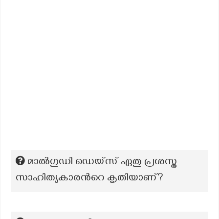
മാൽഗുഡി ഡെയ്സ് ഏതു പ്രശസ്ത
സാഹിത്യകാരന്‍റെ കൃതിയാണ്?