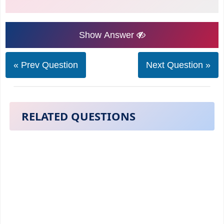
Show Answer
« Prev Question
Next Question »
RELATED QUESTIONS