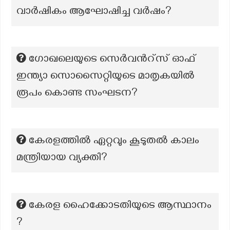
വാർഷികം ആഘോഷിച്ച വർഷം?
ഗോഖലെയുടെ സെർവന്‍റ്സ് ഓഫ്
ഇന്ത്യാ സൊസൈറ്റിയുടെ മാതൃകയിൽ
രൂപം കൊണ്ട സംഘടന?
കേരളത്തിൽ ഏറ്റവും കൂടുതൽ കാലം
മന്ത്രിയായ വ്യക്തി?
കേരള ഹൈക്കോടതിയുടെ ആസ്ഥാനം
?