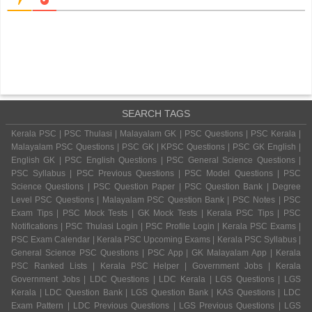
SEARCH TAGS
Kerala PSC | PSC Thulasi | Malayalam GK | PSC Questions | PSC Kerala |
Malayalam PSC Questions | PSC GK | KPSC Questions | PSC GK English |
English GK | PSC English Questions | PSC General Science Questions |
PSC Syllabus | PSC Previous Questions | PSC Model Questions | PSC
Science Questions | PSC Question Paper | PSC Question Bank | Degree
Level PSC Questions | Malayalam PSC Question Bank | PSC Notes | PSC
Exam Tips | PSC Mock Tests | GK Mock Tests | Kerala PSC Tips | PSC
Notifications | PSC Thulasi Login | PSC Profile Login | Kerala PSC Exams |
PSC Exam Calendar | Kerala PSC Upcoming Exams | Kerala PSC Syllabus |
General Science PSC Questions | PSC App | GK Malayalam App | Kerala
PSC Ranked Lists | Kerala PSC Helper | Government Jobs | Kerala
Government Jobs | LDC Questions | LDC Kerala | LGS Questions | LGS
Kerala | LDC Question Bank | LGS Question Bank | KAS Questions | LDC
Exam Pattern | LDC Previous Questions | LGS Previous Questions | LGS