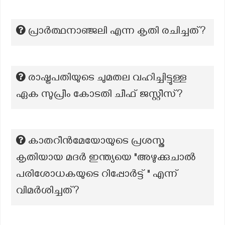
പ്രാർത്ഥനാഞ്ജലി എന്ന കൃതി രചിച്ചത്?
രാഷ്ട്രപതിയുടെ ചുമതല വഹിച്ചിട്ടുള്ള
ഏക സുപ്രീം കോടതി ചീഫ് ജസ്റ്റീസ്?
കാതറീൻമേയോയുടെ പ്രശസ്ത
കൃതിയായ മദർ ഇന്ത്യയെ "അഴുക്കുചാൽ
പരിശോധകയുടെ റിപ്പോർട്ട് " എന്ന്
വിമർശിച്ചത്?