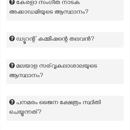
കേരളാ സംഗീത നാടക
അക്കാഡമിയുടെ ആസ്ഥാനം?
ഡ്യൂറന്റ് കമ്മീഷന്റെ തലവൻ?
മലയാള സര്വ്വകലാശാലയുടെ
ആസ്ഥാനം?
പനമരം ജൈന ക്ഷേത്രം സ്ഥിതി
ചെയ്യുന്നത്?