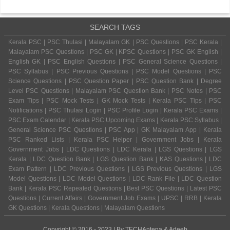
SEARCH TAGS
Kerala PSC | PSC Thulasi | Malayalam GK | PSC Questions | PSC Kerala |
Malayalam PSC Questions | PSC GK | KPSC Questions | PSC GK English |
English GK | PSC English Questions | PSC General Science Questions |
PSC Syllabus | PSC Previous Questions | PSC Model Questions | PSC
Science Questions | PSC Question Paper | PSC Question Bank | Degree
Level PSC Questions | Malayalam PSC Question Bank | PSC Notes | PSC
Exam Tips | PSC Mock Tests | GK Mock Tests | Kerala PSC Tips | PSC
Notifications | PSC Thulasi Login | PSC Profile Login | Kerala PSC Exams |
PSC Exam Calendar | Kerala PSC Upcoming Exams | Kerala PSC Syllabus |
General Science PSC Questions | PSC App | GK Malayalam App | Kerala
PSC Ranked Lists | Kerala PSC Helper | Government Jobs | Kerala
Government Jobs | LDC Questions | LDC Kerala | LGS Questions | LGS
Kerala | LDC Question Bank | LGS Question Bank | KAS Questions | LDC
Exam Pattern | LDC Previous Questions | LGS Previous Questions | LGS
Model Questions | LDC Model Questions | LDC Rank File | LDC Question
Bank | Kerala PSC Repeated Questions | Best PSC Questions | Latest PSC
Questions | Current Affairs | Government Job Exams | UPSC | RRB | Kerala
GK Questions | Kerala Questions | Malayalam Questions
Copyright © 2016 - 2023 | By
TECHAntena
&
Adeeb