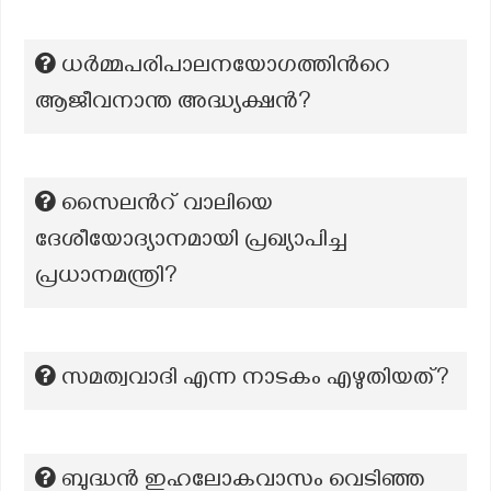
ധർമ്മപരിപാലനയോഗത്തിന്‍റെ
ആജീവനാന്ത അദ്ധ്യക്ഷൻ?
സൈലന്‍റ് വാലിയെ
ദേശീയോദ്യാനമായി പ്രഖ്യാപിച്ച
പ്രധാനമന്ത്രി?
സമത്വവാദി എന്ന നാടകം എഴുതിയത്?
ബുദ്ധൻ ഇഹലോകവാസം വെടിഞ്ഞ