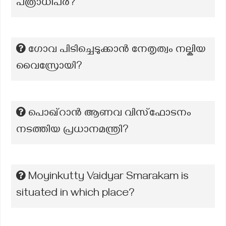
പത്രാധിപര്‍?
ഗോവ പിടിച്ചെടുക്കാൻ നേതൃത്വം നല്കിയ
വൈസ്രോയി?
പൊഖ്റാൻ ആണവ വിസ്ഫോടനം
നടത്തിയ പ്രധാനമന്ത്രി?
Moyinkutty Vaidyar Smarakam is
situated in which place?