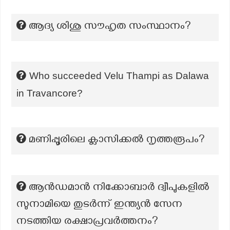
ആദ്യ ശിശു സൗഹൃത സംസ്ഥാനം?
Who succeeded Velu Thampi as Dalawa
in Travancore?
മണിപ്പൂരിലെ ക്ലാസിക്കൽ നൃത്തരൂപം?
ആൻഡമാൻ നിക്കോബാർ ദ്വീപുകളിൽ
സുനാമിയെ തുടർന്ന് ഇന്ത്യൻ സേന
നടത്തിയ രക്ഷാപ്രവർത്തനം?