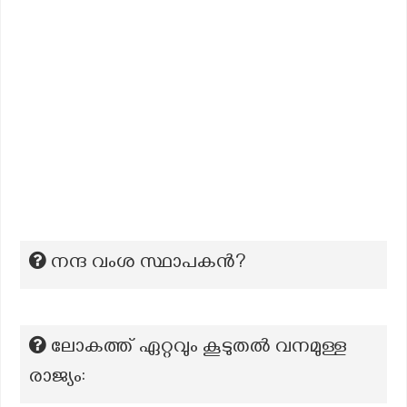
നന്ദ വംശ സ്ഥാപകന്‍?
ലോകത്ത് ഏറ്റവും കൂടുതൽ വനമുള്ള
രാജ്യം: