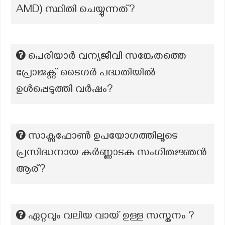
AMD) സ്ഥിതി ചെയ്യുന്നത്?
പെരിയാർ വന്യജീവി സങ്കേതത്തെ
പ്രോജക്റ്റ് ടൈഗർ പദ്ധതിയിൽ
ഉൾപ്പെടുത്തി വർഷം?
സാക്സഫോൺ ഉപയോഗത്തിലൂടെ
പ്രസിദ്ധനായ കർണ്ണാടക സംഗീതജ്ഞൻ
ആര്?
ഏറ്റവും വലിയ വായ് ഉള്ള സസ്തനം ?