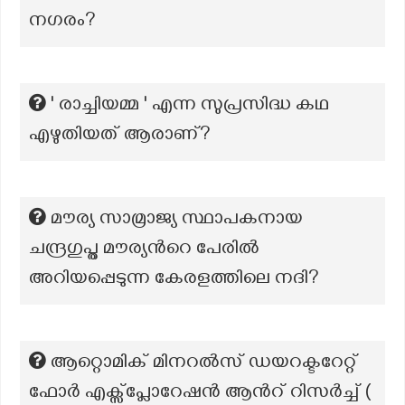
നഗരം?
' രാച്ചിയമ്മ ' എന്ന സുപ്രസിദ്ധ കഥ
എഴുതിയത് ആരാണ്?
മൗര്യ സാമ്രാജ്യ സ്ഥാപകനായ
ചന്ദ്രഗുപ്ത മൗര്യന്‍റെ പേരിൽ
അറിയപ്പെടുന്ന കേരളത്തിലെ നദി?
ആറ്റൊമിക് മിനറൽസ് ഡയറക്ടറേറ്റ്
ഫോർ എക്സ്പ്ലോറേഷൻ ആന്‍റ് റിസർച്ച് (