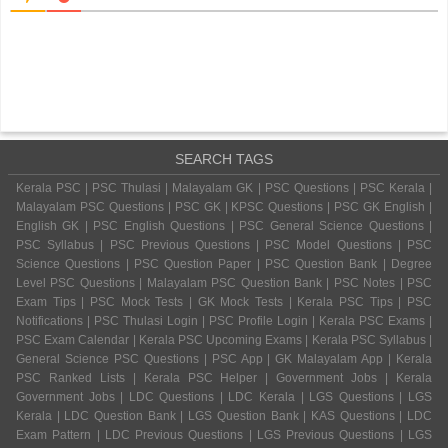
SEARCH TAGS
Kerala PSC | PSC Thulasi | Malayalam GK | PSC Questions | PSC Kerala |
Malayalam PSC Questions | PSC GK | KPSC Questions | PSC GK English |
English GK | PSC English Questions | PSC General Science Questions |
PSC Syllabus | PSC Previous Questions | PSC Model Questions | PSC
Science Questions | PSC Question Paper | PSC Question Bank | Degree
Level PSC Questions | Malayalam PSC Question Bank | PSC Notes | PSC
Exam Tips | PSC Mock Tests | GK Mock Tests | Kerala PSC Tips | PSC
Notifications | PSC Thulasi Login | PSC Profile Login | Kerala PSC Exams |
PSC Exam Calendar | Kerala PSC Upcoming Exams | Kerala PSC Syllabus |
General Science PSC Questions | PSC App | GK Malayalam App | Kerala
PSC Ranked Lists | Kerala PSC Helper | Government Jobs | Kerala
Government Jobs | LDC Questions | LDC Kerala | LGS Questions | LGS
Kerala | LDC Question Bank | LGS Question Bank | KAS Questions | LDC
Exam Pattern | LDC Previous Questions | LGS Previous Questions | LGS