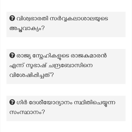
വിശ്വഭാരതി സർവ്വകലാശാലയുടെ
അപ്തവാക്യം?
രാജ്യ സ്നേഹികളുടെ രാജകുമാരൻ
എന്ന് സുഭാഷ് ചന്ദ്രബോസിനെ
വിശേഷിപ്പിച്ചത്?
ഗിർ ദേശീയോദ്യാനം സ്ഥിതിചെയ്യുന്ന
സംസ്ഥാനം?