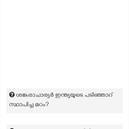
ശങ്കരാചാര്യർ ഇന്ത്യയുടെ പടിഞ്ഞാറ്
സ്ഥാപിച്ച മഠം?