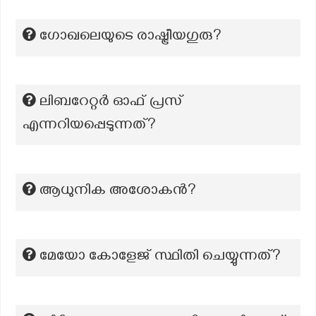
ഗോഖലെയുടെ രാഷ്ട്രീയഗുരു?
ലിബറേറ്റർ ഓഫ് പ്രസ്
എന്നറിയപ്പെടുന്നത്?
ആധുനിക അശോകൻ?
മേയോ കോളേജ്‌ സ്ഥിതി ചെയ്യുന്നത്?