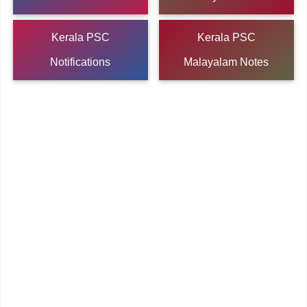
Kerala PSC
Kerala PSC
Notifications
Malayalam Notes