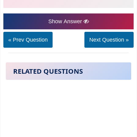
Show Answer
« Prev Question
Next Question »
RELATED QUESTIONS