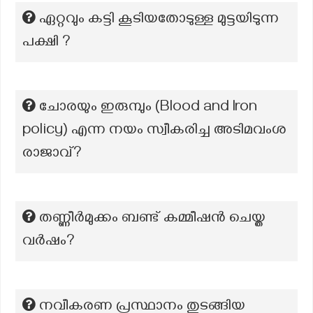
ഏറ്റവും കട്ടി കൂടിയതോടുള്ള മുട്ടയിടുന്ന
പക്ഷി ?
ചോരയും ഇരുമ്പും (Blood and Iron
policy) എന്ന നയം സ്വീകരിച്ച അടിമവംശ
രാജാവ്?
തണ്ണീർമുക്കം ബണ്ട് കമ്മീഷൻ ചെയ്ത
വർഷം?
നവീകരണ പ്രസ്ഥാനം തുടങ്ങിയ