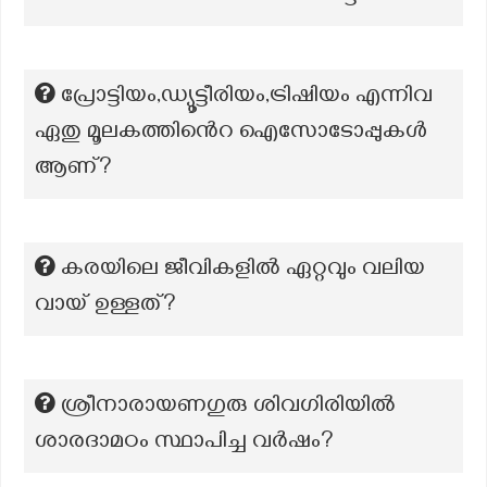
പ്രോട്ടിയം,ഡ്യൂട്ടീരിയം,ട്രിഷിയം എന്നിവ
ഏതു മൂലകത്തിൻെറ ഐസോടോപ്പുകൾ
ആണ്?
കരയിലെ ജീവികളിൽ ഏറ്റവും വലിയ
വായ് ഉള്ളത്?
ശ്രീനാരായണഗുരു ശിവഗിരിയിൽ
ശാരദാമഠം സ്ഥാപിച്ച വർഷം?