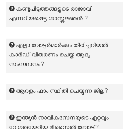
കണ്ടുപിടുത്തങ്ങളുടെ രാജാവ്
എന്നറിയപ്പെട്ട ശാസ്ത്രജ്ഞൻ ?
എല്ലാ വോട്ടർമാർക്കും തിരിച്ചറിയൽ
കാർഡ് വിതരണം ചെയ്ത ആദ്യ
സംസ്ഥാനം?
ആറളം ഫാം സ്ഥിതി ചെയ്യുന്ന ജില്ല?
ഇന്ത്യൻ നാവികസേനയുടെ ഏറ്റവും
വേഗതയേറിയ മിസൈൽ ബോട്ട്?