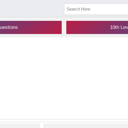
uestions
10th Le