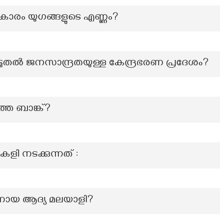
്രകാരം യുഗങ്ങളുടെ എണ്ണം?
ൂടുതൽ ജനസാന്ദ്രതയുള്ള കേന്ദ്രഭരണ പ്രദേശം?
തെ ബാങ്ക്?
കളി നടക്കുന്നത് :
ഷനായ ആദ്യ മലയാളി?