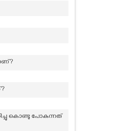
ാണ്?
്?
ചു കൊണ്ടു പോകുന്നത്