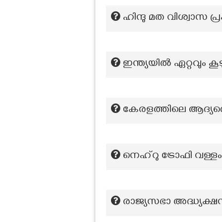
ഹിന്ദു മത വിശ്വാസ പ
ഇന്ത്യയിൽ ഏറ്റവും ക
കേരളത്തിലെ ആദ്യത്
നെഹ്‌റു ട്രോഫി വള്ളം
രാജ്യസഭാ അദ്ധ്യക്