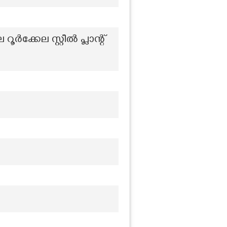
കേല സ്റ്റീൽ പ്ലാന്റ്