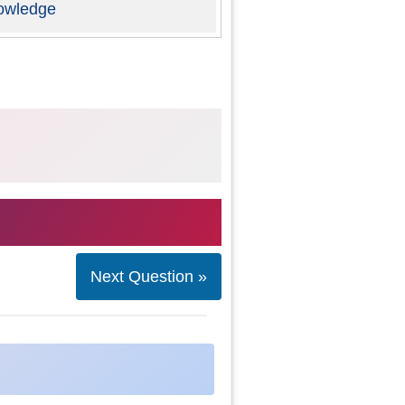
owledge
Next Question »