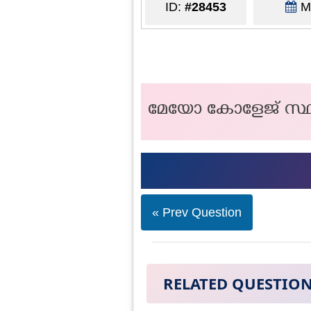
ID:
#28453
Ma
മേയോ കോളേജ്‌ സ്ഥിത
« Prev Question
RELATED QUESTIO