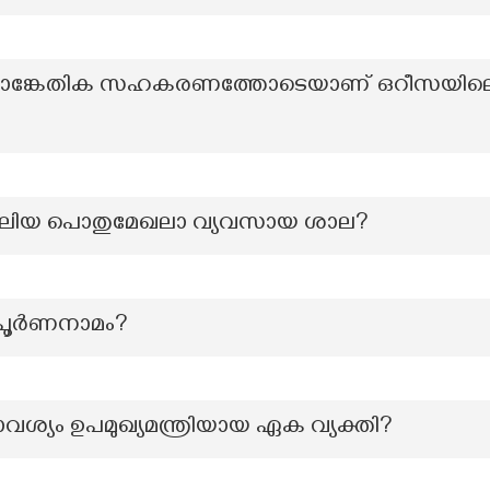
സാങ്കേതിക സഹകരണത്തോടെയാണ് ഒറീസയിലെ റൂർക്
ം വലിയ പൊതുമേഖലാ വ്യവസായ ശാല?
പൂർണനാമം?
ാവശ്യം ഉപമുഖ്യമന്ത്രിയായ ഏക വ്യക്തി?