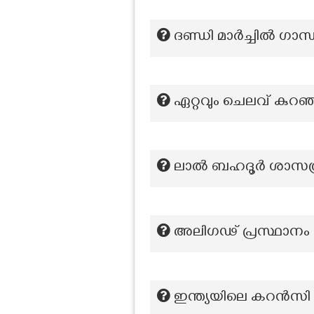
ദണ്ഡി മാർച്ചിൽ ഗാ
ഏറ്റവും ചെലവ് കുറ
ലാൽ ബഹദൂർ ശാസത്രി
അലിഗഢ് പ്രസ്ഥാനം സ
ഇന്ത്യയിലെ കറൻസി ന