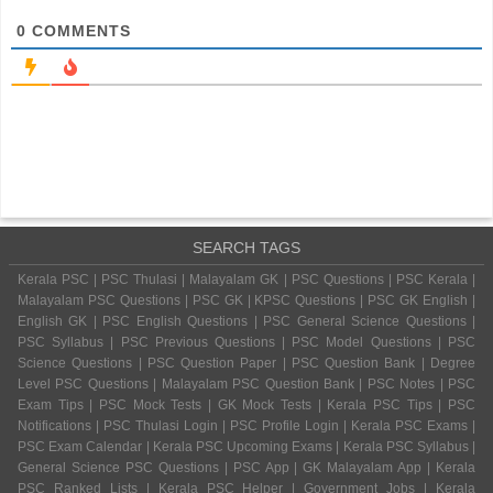
0
COMMENTS
SEARCH TAGS
Kerala PSC | PSC Thulasi | Malayalam GK | PSC Questions | PSC Kerala |
Malayalam PSC Questions | PSC GK | KPSC Questions | PSC GK English |
English GK | PSC English Questions | PSC General Science Questions |
PSC Syllabus | PSC Previous Questions | PSC Model Questions | PSC
Science Questions | PSC Question Paper | PSC Question Bank | Degree
Level PSC Questions | Malayalam PSC Question Bank | PSC Notes | PSC
Exam Tips | PSC Mock Tests | GK Mock Tests | Kerala PSC Tips | PSC
Notifications | PSC Thulasi Login | PSC Profile Login | Kerala PSC Exams |
PSC Exam Calendar | Kerala PSC Upcoming Exams | Kerala PSC Syllabus |
General Science PSC Questions | PSC App | GK Malayalam App | Kerala
PSC Ranked Lists | Kerala PSC Helper | Government Jobs | Kerala