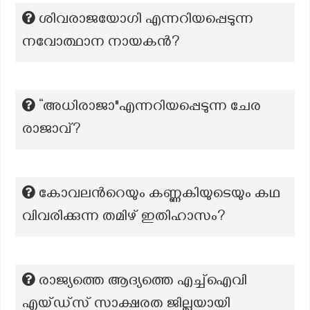
ശിവരാജയോഗി എന്നറിയപ്പെടുന്ന
നവോത്ഥാന നായകൻ?
“അധിരാജാ"എന്നറിയപ്പെടുന്ന ചേര
രാജാവ്?
കോവലന്‍റെയും കണ്ണകിയുടെയും കഥ
വിവരിക്കുന്ന തമിഴ് ഇതിഹാസം?
രാജ്യത്തെ ആദ്യത്തെ എച്ച്ഐവി
എയ്ഡ്സ് സാക്ഷരത ജില്ലയായി