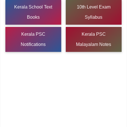
Kerala School Text
10th Level Exam
Books
Syllabus
Kerala PSC
Kerala PSC
Notifications
Malayalam Notes