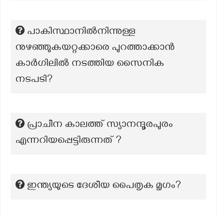
പാകിസ്ഥാനിൽനിന്നുള്ള
നുഴഞ്ഞുകയറ്റക്കാരെ പുറത്താക്കാൻ
കാർഗിലിൽ നടത്തിയ സൈനിക
നടപടി?
പ്രാചീന കാലത്ത് സ്യാനന്ദൂരപുരം
എന്നറിയപ്പെട്ടിരുന്നത് ?
ഇന്ത്യയുടെ ദേശീയ പൈതൃക മൃഗം?