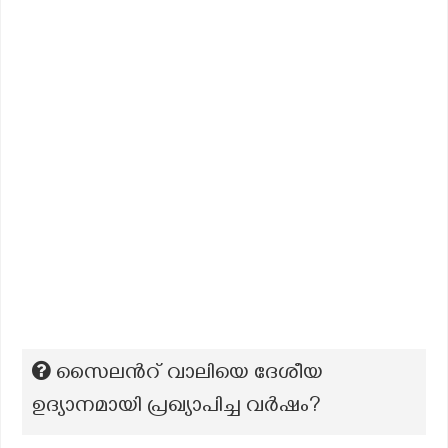
സൈലൻറ് വാലിയെ ദേശീയ
ഉദ്യാനമായി പ്രഖ്യാപിച്ച വർഷം?