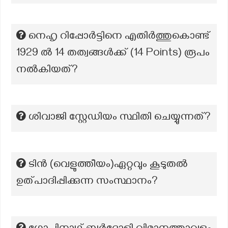
നെഹൃ റിപ്പോർട്ടിനെ എതിർത്തുകൊണ്ട്
1929 ൽ 14 തത്വങ്ങൾക്ക് (14 Points) രൂപം
നൽകിയത്?
ശിവാജി സ്റ്റേഡിയം സ്ഥിതി ചെയ്യുന്നത്?
ടിൻ (വെളുത്തീയം)ഏറ്റവും കൂടുതൽ
ഉത്പാദിപ്പിക്കുന്ന സംസ്ഥാനം?