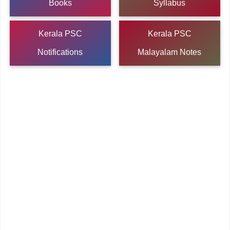
Books
Syllabus
Kerala PSC
Kerala PSC
Notifications
Malayalam Notes