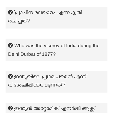
‘പ്രാചീന മലയാളം’ എന്ന കൃതി
രചിച്ചത്?
Who was the viceroy of India during the
Delhi Durbar of 1877?
ഇന്ത്യയിലെ പ്രഥമ പൗരൻ എന്ന്
വിശേഷിപ്പിക്കപ്പെടുന്നത്?
ഇന്ത്യൻ അറ്റോമിക് എനർജി ആക്റ്റ്