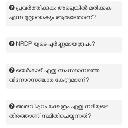
പ്രവർത്തിക്കുക; അല്ലെങ്കിൽ മരിക്കുക
എന്ന മുദ്രാവാക്യം ആരുടേതാണ്?
NRDP യുടെ പൂര്‍ണ്ണമായരൂപം?
യെർകാട് ഏതു സംസ്ഥാനത്തെ
വിനോദസഞ്ചാര കേന്ദ്രമാണ്?
അരുവിപ്പുറം ക്ഷേത്രം ഏതു നദിയുടെ
തീരത്താണ് സ്ഥിതിചെയ്യുന്നത്?