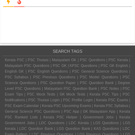
SEARCH TAGS
Kerala PSC | PSC Thulasi | Malayalam GK | PSC Questions | PSC Kerala |
Malayalam PSC Questions | PSC GK | KPSC Questions | PSC GK English |
English GK | PSC English Questions | PSC General Science Questions |
PSC Syllabus | PSC Previous Questions | PSC Model Questions | PSC
Science Questions | PSC Question Paper | PSC Question Bank | Degree
Level PSC Questions | Malayalam PSC Question Bank | PSC Notes | PSC
Exam Tips | PSC Mock Tests | GK Mock Tests | Kerala PSC Tips | PSC
Notifications | PSC Thulasi Login | PSC Profile Login | Kerala PSC Exams |
PSC Exam Calendar | Kerala PSC Upcoming Exams | Kerala PSC Syllabus |
General Science PSC Questions | PSC App | GK Malayalam App | Kerala
PSC Ranked Lists | Kerala PSC Helper | Government Jobs | Kerala
Government Jobs | LDC Questions | LDC Kerala | LGS Questions | LGS
Kerala | LDC Question Bank | LGS Question Bank | KAS Questions | LDC
Exam Pattern | LDC Previous Questions | LGS Previous Questions | LGS