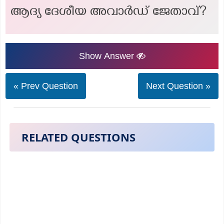
ആദ്യ ദേശീയ അവാർഡ് ജേതാവ്?
Show Answer
« Prev Question
Next Question »
RELATED QUESTIONS