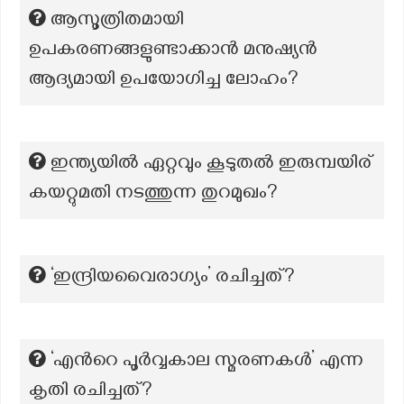
ആസൂത്രിതമായി
ഉപകരണങ്ങളുണ്ടാക്കാൻ മനുഷ്യൻ
ആദ്യമായി ഉപയോഗിച്ച ലോഹം?
ഇന്ത്യയിൽ ഏറ്റവും കൂടുതൽ ഇരുമ്പയിര്
കയറ്റുമതി നടത്തുന്ന തുറമുഖം?
‘ഇന്ദ്രിയവൈരാഗ്യം’ രചിച്ചത്?
‘എന്‍റെ പൂർവ്വകാല സ്മരണകൾ’ എന്ന
കൃതി രചിച്ചത്?