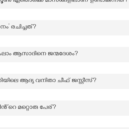
സൂൺ ഏതൊക്കെ മാസങ്ങളിലാണ് ഉണ്ടാകുന്നത്?
നം’ രചിച്ചത്?
ലാം ആസാദിനെ ജന്മദേശം?
ലെ ആദ്യ വനിതാ ചീഫ് ജസ്റ്റീസ്?
റെ മറ്റൊരു പേര്?