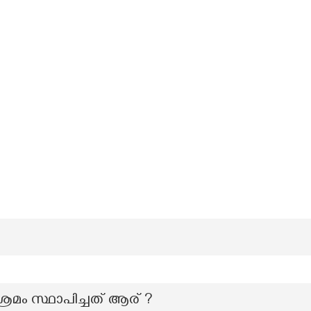
്രമം സ്ഥാപിച്ചത് ആര് ?