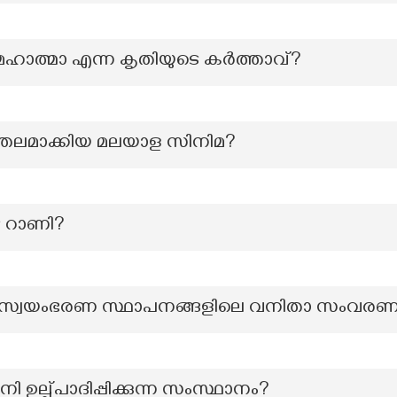
 മഹാത്മാ എന്ന കൃതിയുടെ കർത്താവ്?
ാത്തലമാക്കിയ മലയാള സിനിമ?
െ റാണി?
േശസ്വയംഭരണ സ്ഥാപനങ്ങളിലെ വനിതാ സംവരണ
ീനി ഉല്പ്പാദിപ്പിക്കുന്ന സംസ്ഥാനം?