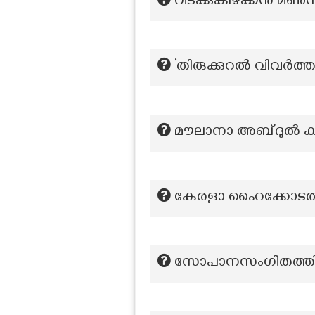
വടക്കുകിഴക്കൻ മൺ
‘തിരുക്കുറൽ വിവർത്ത
മൗലാനാ അബ്ദുൽ ക
കേരളാ ഹൈക്കോടതിയി
സോപാനസംഗീതത്തിൻ്