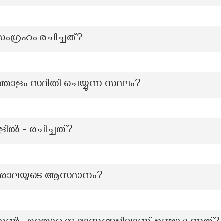
ഗ്രഹം രചിച്ചത്?
്താളം സ്ഥിതി ചെയ്യുന്ന സ്ഥലം?
ളില്‍ - രചിച്ചത്?
വകലശാലയുടെ ആസ്ഥാനം?