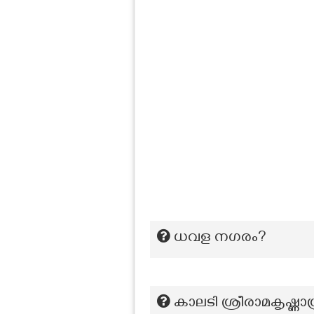
ധവള നഗരം?
കാലടി ശ്രീരാമകൃഷ്ണാശ