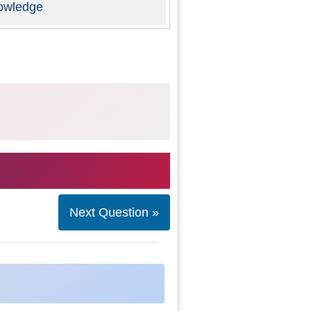
owledge
Next Question »