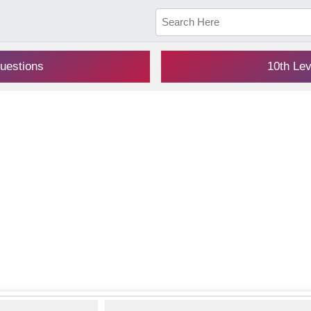
uestions
10th Le