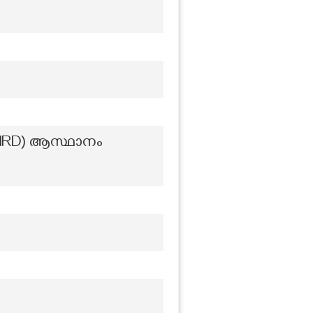
റ് (SIRD) ആസ്ഥാനം