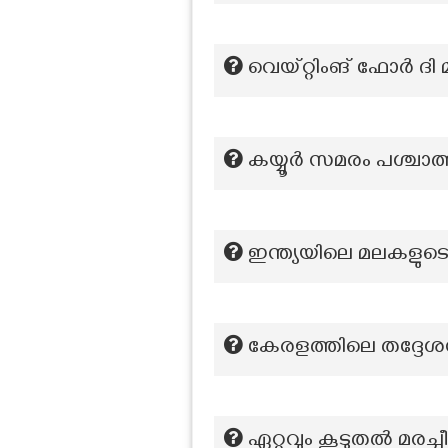
വെയ്റ്റിംങ് ഫോർ ദി
കയ്യൂര്‍ സമരം പശ്ച
ഇന്ത്യയിലെ മലകളുട
കേരളത്തിലെ തദ്ദ
ഏറ്റവും കൂടുതല്‍ മരച്ച