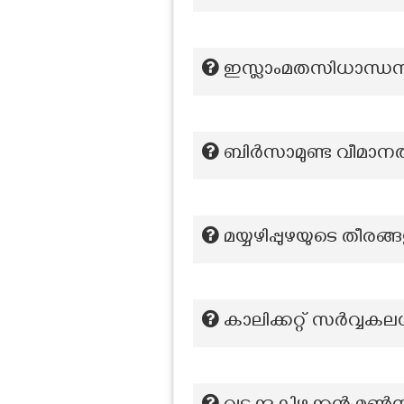
ഇസ്ലാംമതസിധാന്ധസം
ബിര്‍സാമുണ്ട വീമാനത
മയ്യഴിപ്പുഴയുടെ തീരങ്ങ
കാലിക്കറ്റ് സര്‍വ്