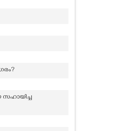
നഗരം?
െ സഹായിച്ച