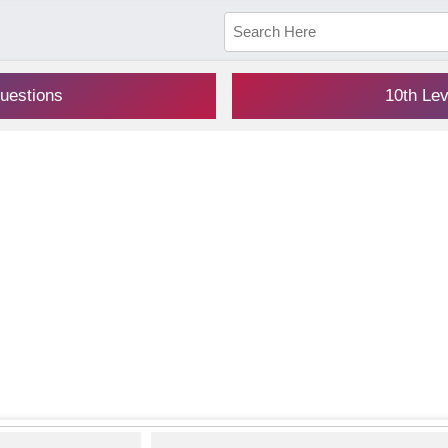
uestions
10th Le