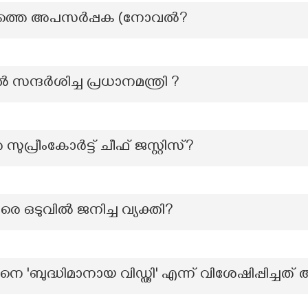
ത്തെ അപസര്‍പ്പക (നോവല്‍?
ന്ദർശിച്ച പ്രധാനമന്ത്രി ?
സുപ്രീംകോർട്ട് ചീഫ് ജസ്റ്റിസ്?
െ ഒടുവിൽ ജനിച്ച വ്യക്തി?
കിനെ 'ബുദ്ധിമാനായ വിഡ്ഢി' എന്ന് വിശേഷിപ്പിച്ചത്