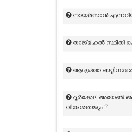
നായർസാൻ എന്നറിയപ്
താജ്മഹൽ സ്ഥിതി ചെയ
ആദ്യത്തെ ലാറ്റിനമേ
റൂർക്കേല അയേൺ ആൻ
വിദേശരാജ്യം ?