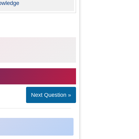
owledge
Next Question »