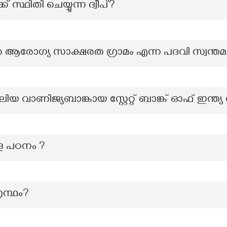
്ഥിതി ചെയ്യുന്ന ദ്വീപ്?
െ ആരോഗ്യ സാക്ഷരത ഗ്രാമം എന്ന പദവി സ്വന്തമാ
ലിയ വാണിജ്യബാങ്കായ സ്റ്റേറ്റ് ബാങ്ക് ഓഫ് ഇന്ത
്ള പഠനം ?
രന്ഥം?