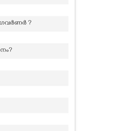
സ് ഗവർണർ ?
ാനം?