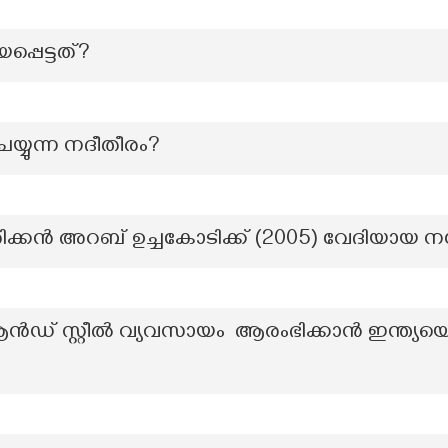
പെട്ടത്?
്യുന്ന നദീതീരം?
രിക്കൻ അറബ് ഉച്ചകോടിക്ക് (2005) വേദിയായ 
ഡ് സ്റ്റീൽ വ്യവസായം ആരംഭിക്കാൻ ഇന്ത്യയ