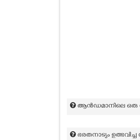
ആന്‍ഡമാനിലെ ഒരു നി
ഭരതനാട്യം ഉത്ഭവിച്ച