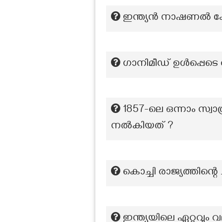
ഇന്ത്യൻ നാഷണൽ കോൺ
ഗാനിമീഡ് ഉൾപ്പെടെ 
1857-ലെ ഒന്നാം സ്
നൽകിയത് ?
കൊച്ചി രാജ്യത്തിന
ഇന്ത്യയിലെ ഏറ്റവ