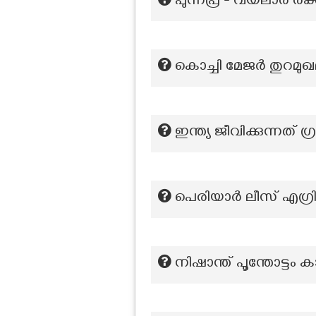
പുന്നപ്ര - വയലാർ രക
കൊച്ചി മേജർ തുറമ
ഇന്ത്യ ജീവിക്കുന്നത്
പെരിയാർ ലീസ് എഗ്രിമെ
നിഷാന്ത് പൂന്തോട്ടം ക