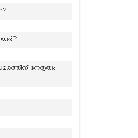
ന?
തിയത്?
രത്തിന് നേതൃത്വം