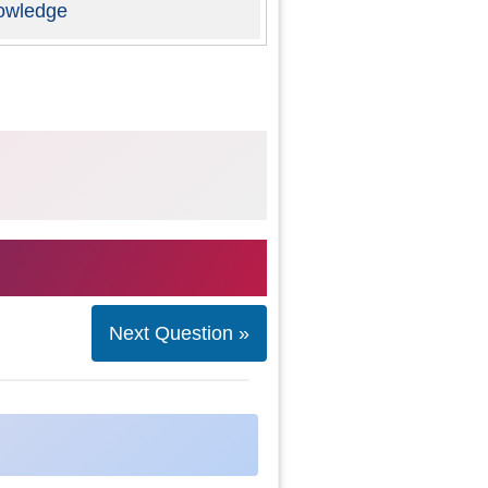
owledge
Next Question »