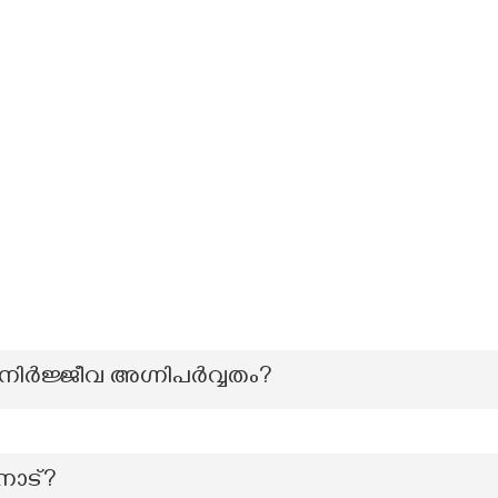
ര്‍ജ്ജീവ അഗ്നിപര്‍വ്വതം?
 നാട്?