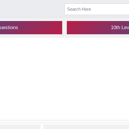
uestions
10th Le