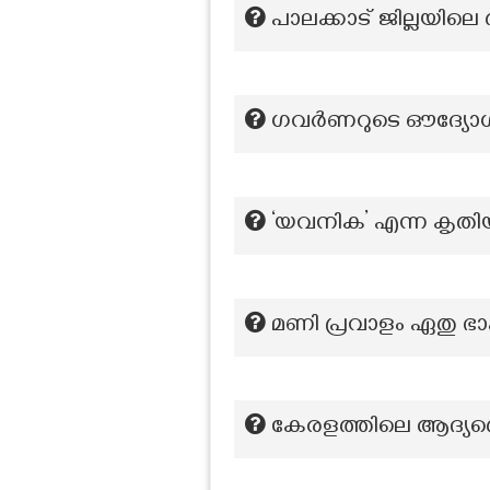
പാലക്കാട് ജില്ലയി
ഗവർണറുടെ ഔദ്യോ
‘യവനിക’ എന്ന കൃതി
മണി പ്രവാളം ഏതു 
കേരളത്തിലെ ആദ്യത്