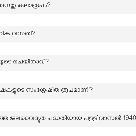
ലെ തനതു കലാരൂപം?
ഗിക വസതി?
യുടെ രചയിതാവ്?
ഭാഷകളുടെ സംശ്ലേഷിത രൂപമാണ്?
തെ ജലവൈദ്യുത പദ്ധതിയായ പള്ളിവാസൽ 1940 