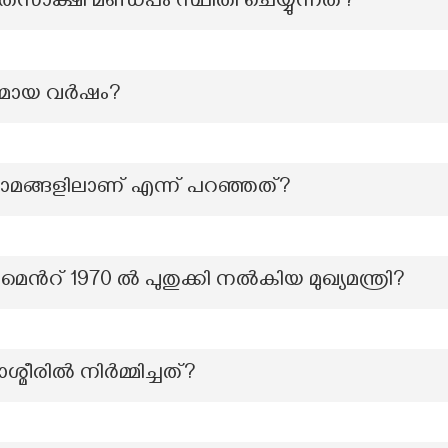
്തസാക്ഷി മണ്ഡപം സ്ഥിതി ചെയ്യുന്നത്?
ുഖമായ വർഷം?
 ഗ്രാമങ്ങളിലാണ് എന്ന് പറഞ്ഞത്?
ന്‍റ് 1970 ൽ പുതുക്കി നൽകിയ മുഖ്യമന്ത്രി?
ാശ്മീരിൽ നിർമ്മിച്ചത്?