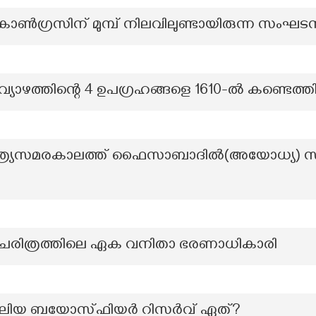
ഗ്രസിന് മുമ്പ് നിലവിലുണ്ടായിരുന്ന സംഘട
വ്യാഴത്തിന്റെ 4 ഉപഗ്രഹങ്ങളെ 1610-ൽ കണ്ടെത്
വാത്ര്യസമരകാലത്ത് ഫൈസാബാദിൽ(അയോധ്യ) സമ
്റെ ചരിത്രത്തിലെ ഏക വനിതാ ഭരണാധികാരി
ും വലിയ ബയോസ്ഫിയർ റിസർവ് ഏത്?