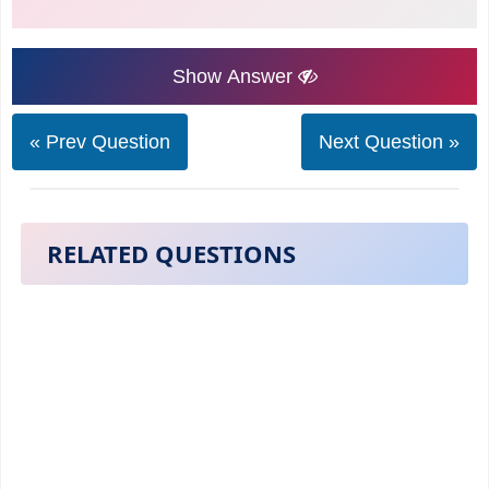
Show Answer
« Prev Question
Next Question »
RELATED QUESTIONS