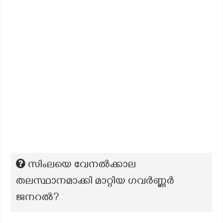
സിംലയെ വേനൽക്കാല
തലസ്ഥാനമാക്കി മാറ്റിയ ഗവർണ്ണർ
ജനറൽ?