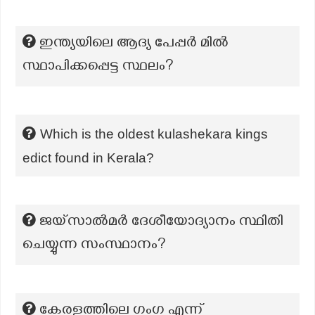
ഇന്ത്യയിലെ ആദ്യ പേപ്പർ മിൽ
സ്ഥാപിക്കപ്പെട്ട സ്ഥലം?
Which is the oldest kulashekara kings
edict found in Kerala?
ജയ്സാൽമർ ദേശീയോദ്യാനം സ്ഥിതി
ചെയ്യുന്ന സംസ്ഥാനം?
കേരളത്തിലെ ഗംഗ എന്ന്