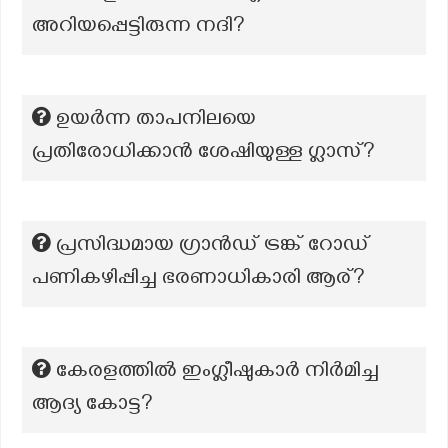
അറിയപ്പെട്ടിരുന്ന നദി?
ഉയർന്ന താപനിലയെ
പ്രതിരോധിക്കാൻ ശേഷിയുള്ള ഗ്ലാസ്?
പ്രസിദ്ധമായ ഗ്രാൻഡ് ട്രങ്ക് റോഡ്
പണികഴിപ്പിച്ച ഭരണാധികാരി ആര്?
കേരളത്തിൽ ഇംഗ്ലീഷുകാർ നിർമിച്ച
ആദ്യ കോട്ട?