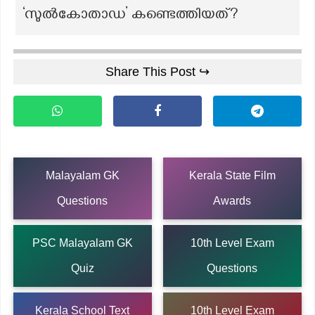
‘സുൽകോതാഡ’ കണ്ടെത്തിയത്?
Share This Post ↪
Malayalam GK
Kerala State Film
Questions
Awards
PSC Malayalam GK
10th Level Exam
Quiz
Questions
Kerala School Text
10th Level Exam