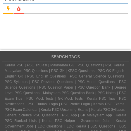
SEARCH TAGS
Kerala PSC | PSC Thulasi | Malayalam GK | PSC Questions | PSC Kerala |
Malayalam PSC Questions | PSC GK | KPSC Questions | PSC GK English |
English GK | PSC English Questions | PSC General Science Questions |
PSC Syllabus | PSC Previous Questions | PSC Model Questions | PSC
Science Questions | PSC Question Paper | PSC Question Bank | Degree
Level PSC Questions | Malayalam PSC Question Bank | PSC Notes | PSC
Exam Tips | PSC Mock Tests | GK Mock Tests | Kerala PSC Tips | PSC
Notifications | PSC Thulasi Login | PSC Profile Login | Kerala PSC Exams |
PSC Exam Calendar | Kerala PSC Upcoming Exams | Kerala PSC Syllabus |
General Science PSC Questions | PSC App | GK Malayalam App | Kerala
PSC Ranked Lists | Kerala PSC Helper | Government Jobs | Kerala
Government Jobs | LDC Questions | LDC Kerala | LGS Questions | LGS