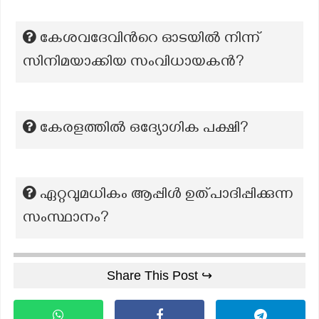
കേശവദേവിന്‍റെ ഓടയില്‍ നിന്ന്
സിനിമയാക്കിയ സംവിധായകന്‍?
കേരളത്തിൽ ഒദ്യോഗിക പക്ഷി?
ഏറ്റവുമധികം ആപ്പിൾ ഉത്പാദിപ്പിക്കുന്ന
സംസ്ഥാനം?
Share This Post ↪