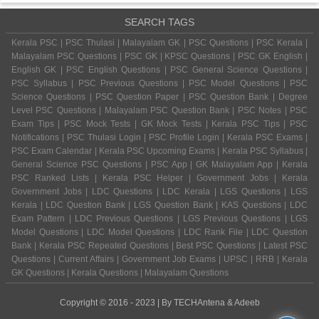
SEARCH TAGS
Kerala PSC | PSC Thulasi | Malayalam GK | PSC Questions | PSC Kerala |
Malayalam PSC Questions | PSC GK | KPSC Questions | PSC GK English |
English GK | PSC English Questions | PSC General Science Questions |
PSC Syllabus | PSC Previous Questions | PSC Model Questions | PSC
Science Questions | PSC Question Paper | PSC Question Bank | Degree
Level PSC Questions | Malayalam PSC Question Bank | PSC Notes | PSC
Exam Tips | PSC Mock Tests | GK Mock Tests | Kerala PSC Tips | PSC
Notifications | PSC Thulasi Login | PSC Profile Login | Kerala PSC Exams |
PSC Exam Calendar | Kerala PSC Upcoming Exams | Kerala PSC Syllabus |
General Science PSC Questions | PSC App | GK Malayalam App | Kerala
PSC Ranked Lists | Kerala PSC Helper | Government Jobs | Kerala
Government Jobs | LDC Questions | LDC Kerala | LGS Questions | LGS
Kerala | LDC Question Bank | LGS Question Bank | KAS Questions | LDC
Exam Pattern | LDC Previous Questions | LGS Previous Questions | LGS
Model Questions | LDC Model Questions | LDC Rank File | LDC Question
Bank | Kerala PSC Repeated Questions | Best PSC Questions | Latest PSC
Questions | Current Affairs | Government Job Exams | UPSC | RRB | Kerala
GK Questions | Kerala Questions | Malayalam Questions
Copyright © 2016 - 2023 | By
TECHAntena
&
Adeeb