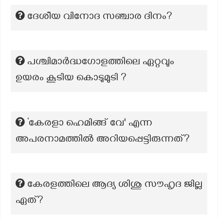
ദേശീയ വിനോദ സഞ്ചാര ദിനം?
പശ്ചിമാർദ്ധഗോളത്തിലെ ഏറ്റവും
ഉയരം കൂടിയ കൊടുമുടി ?
‘കേരളാ ഹെമിങ്ങ് വേ' എന്ന
അപരനാമത്തില്‍ അറിയപ്പെട്ടിരുന്നത്?
കേരളത്തിലെ ആദ്യ ശിശു സൗഹൃദ ജില്ല
ഏത്?