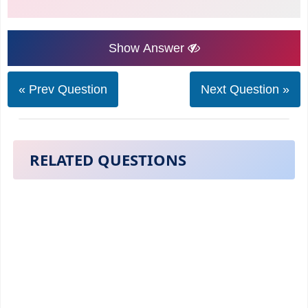
Show Answer
« Prev Question
Next Question »
RELATED QUESTIONS