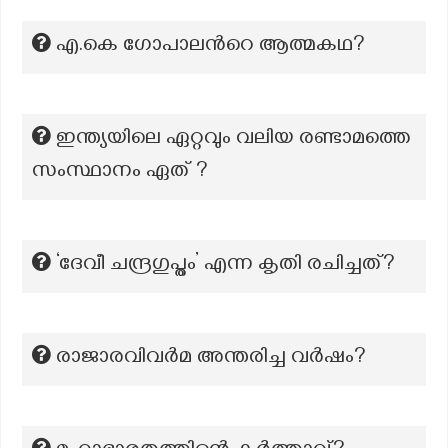
എ.കെ ഗോപാലന്‍റെ ആത്മകഥ?
ഇന്ത്യയിലെ ഏറ്റവും വലിയ രണ്ടാമത്തെ
സംസ്ഥാനം ഏത് ?
‘ദേവീ ചന്ദ്രഗുപ്തം’ എന്ന കൃതി രചിച്ചത്?
രാജാരവിവർമ അന്തരിച്ച വർഷം?