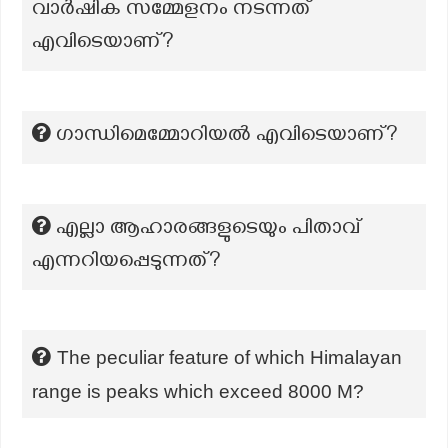
വാർഷിക സമ്മേളനം നടന്നത്
എവിടെയാണ്?
ഗാന്ധിമെമ്മോറിയൽ എവിടെയാണ്?
എല്ലാ ആഹാരങ്ങളുടെയും പിതാവ്
എന്നറിയപ്പെടുന്നത്?
The peculiar feature of which Himalayan
range is peaks which exceed 8000 M?