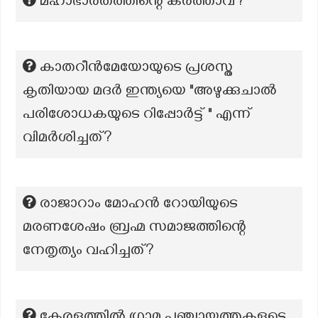
മഹാഭാരതത്തിന്റെ കർത്താവ്?
കാതറീൻമേയോയുടെ പ്രശസ്ത
കൃതിയായ മദർ ഇന്ത്യയെ "അഴുക്കുചാൽ
പരിശോധകയുടെ റിപ്പോർട്ട് " എന്ന്
വിമർശിച്ചത്?
രാജാറാം മോഹൻ റോയിയുടെ
മരണശേഷം ബ്രഹ്മ സമാജത്തിന്റെ
നേതൃത്യം വഹിച്ചത്?