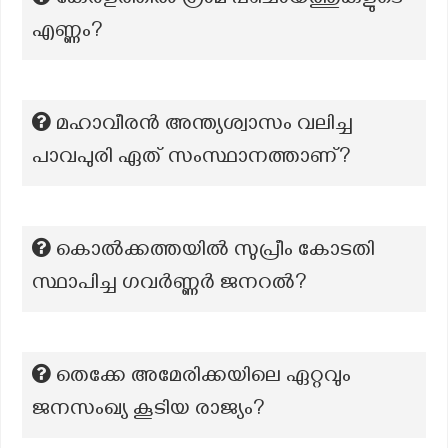
കേരളത്തിൽ ഗ്രാമ പഞ്ചായത്തുകളുടെ
എണ്ണം?
മഹാവീരൻ അന്ത്യശ്വാസം വലിച്ച
പാവപുരി ഏത് സംസ്ഥാനത്താണ്?
കൊൽക്കത്തയിൽ സുപ്രീം കോടതി
സ്ഥാപിച്ച ഗവർണ്ണർ ജനറൽ?
തെക്കേ അമേരിക്കയിലെ ഏറ്റവും
ജനസംഖ്യ കൂടിയ രാജ്യം?