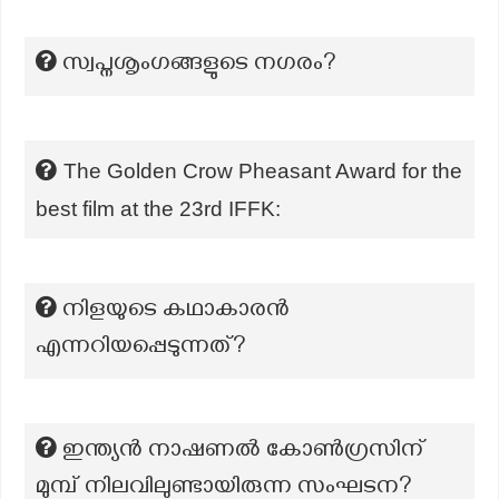
സ്വപ്നശൃംഗങ്ങളുടെ നഗരം?
The Golden Crow Pheasant Award for the
best film at the 23rd IFFK:
നിളയുടെ കഥാകാരൻ
എന്നറിയപ്പെടുന്നത്?
ഇന്ത്യൻ നാഷണൽ കോൺഗ്രസിന്
മുമ്പ് നിലവിലുണ്ടായിരുന്ന സംഘടന?