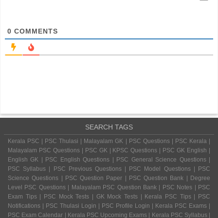
0
COMMENTS
SEARCH TAGS
Kerala PSC | PSC Thulasi | Malayalam GK | PSC Questions | PSC Kerala |
Malayalam PSC Questions | PSC GK | KPSC Questions | PSC GK English |
English GK | PSC English Questions | PSC General Science Questions |
PSC Syllabus | PSC Previous Questions | PSC Model Questions | PSC
Science Questions | PSC Question Paper | PSC Question Bank | Degree
Level PSC Questions | Malayalam PSC Question Bank | PSC Notes | PSC
Exam Tips | PSC Mock Tests | GK Mock Tests | Kerala PSC Tips | PSC
Notifications | PSC Thulasi Login | PSC Profile Login | Kerala PSC Exams |
PSC Exam Calendar | Kerala PSC Upcoming Exams | Kerala PSC Syllabus |