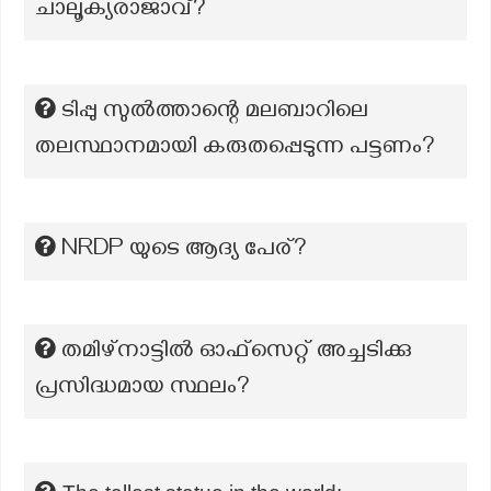
ചാലൂക്യരാജാവ്?
ടിപ്പു സുൽത്താന്റെ മലബാറിലെ
തലസ്ഥാനമായി കരുതപ്പെടുന്ന പട്ടണം?
NRDP യുടെ ആദ്യ പേര്?
തമിഴ്‌നാട്ടിൽ ഓഫ്സെറ്റ് അച്ചടിക്കു
പ്രസിദ്ധമായ സ്ഥലം?