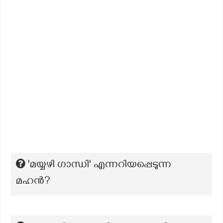
'മയ്യഴി ഗാന്ധി' എന്നറിയപ്പെടുന്ന
മഹൻ?