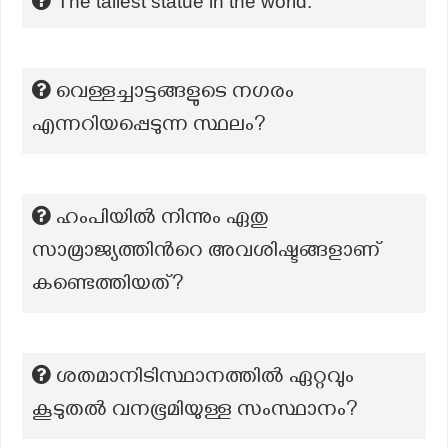
The tallest statue in the world:
വെള്ളച്ചാട്ടങ്ങളുടെ നഗരം
എന്നറിയപ്പെടുന്ന സ്ഥലം?
ഹംപിയില്‍ നിന്നും ഏതു
സാമ്രാജ്യത്തിന്‍റെ അവശിഷ്ടങ്ങളാണ്
കണ്ടെത്തിയത്?
ശതമാനിടിസ്ഥാനത്തില്‍ ഏറ്റവും
കൂടുതല്‍ വനഭൂമിയുള്ള സംസ്ഥാനം?