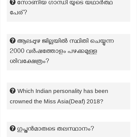
സോണിയ ഗാന്ധി യുടെ യഥാർത്ഥ
പേര്?
ആലപ്പുഴ ജില്ലയിൽ സ്ഥിതി ചെയ്യുന്ന
2000 വർഷത്തോളം പഴക്കമുള്ള
ശിവക്ഷേത്രം?
Which Indian personality has been
crowned the Miss Asia(Deaf) 2018?
ഗുപ്തൻമാരുടെ തലസ്ഥാനം?