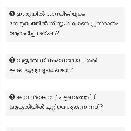
ഇന്ത്യയില്‍ ഗാന്ധിജിയുടെ
നേതൃത്വത്തില്‍ നിസ്സഹകരണ പ്രസ്ഥാനം
ആരംഭിച്ച വര്ഷം?
വജ്രത്തിന് സമാനമായ പരൽ
ഘടനയുള്ള മൂലകമേത്?
കാസര്‍കോഡ് പട്ട​ണത്തെ ’U’
ആകൃതിയില്‍ ചുറ്റിയൊഴുകുന്ന നദി?