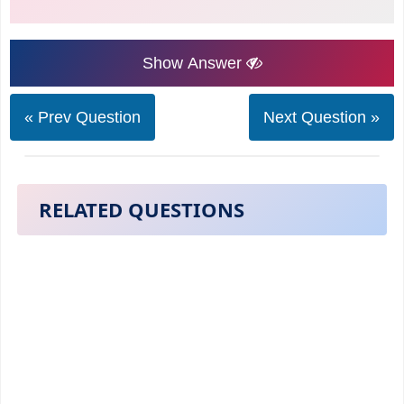
Show Answer
« Prev Question
Next Question »
RELATED QUESTIONS