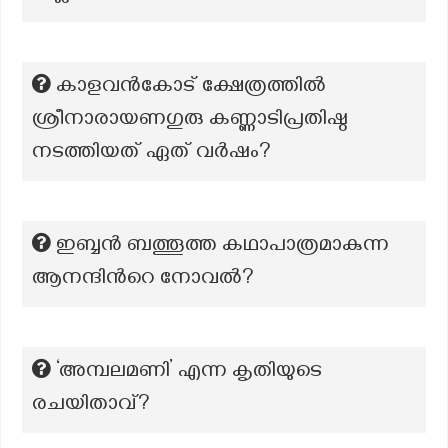
കാളവൻകോട് ക്ഷേത്രത്തിൽ
ശ്രീനാരായണഗുരു കണ്ണാടിപ്രതിഷ്ഠ
നടത്തിയത് ഏത് വർഷം?
ഇബ്ബൻ ബത്തൂത്ത കഥാപാത്രമാകുന്ന
ആനന്ദിന്‍റെ നോവൽ?
‘അമ്പലമണി’ എന്ന കൃതിയുടെ
രചയിതാവ്?