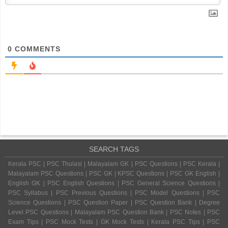
0
COMMENTS
SEARCH TAGS
Kerala PSC | PSC Thulasi | Malayalam GK | PSC Questions | PSC Kerala |
Malayalam PSC Questions | PSC GK | KPSC Questions | PSC GK English |
English GK | PSC English Questions | PSC General Science Questions |
PSC Syllabus | PSC Previous Questions | PSC Model Questions | PSC
Science Questions | PSC Question Paper | PSC Question Bank | Degree
Level PSC Questions | Malayalam PSC Question Bank | PSC Notes | PSC
Exam Tips | PSC Mock Tests | GK Mock Tests | Kerala PSC Tips | PSC