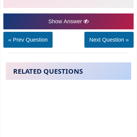
Show Answer
« Prev Question
Next Question »
RELATED QUESTIONS