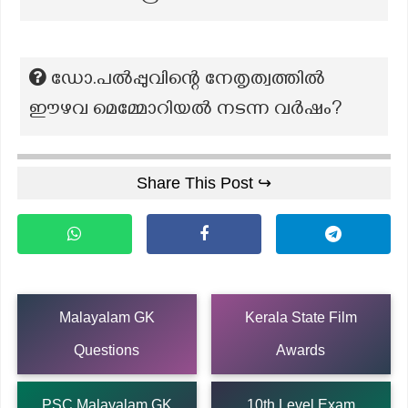
ഡോ.പൽപ്പുവിന്റെ നേതൃത്വത്തിൽ
ഈഴവ മെമ്മോറിയൽ നടന്ന വർഷം?
Share This Post ↪
Malayalam GK
Kerala State Film
Questions
Awards
PSC Malayalam GK
10th Level Exam