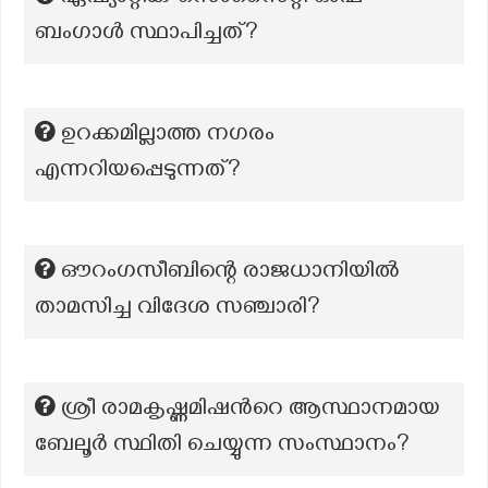
ബംഗാൾ സ്ഥാപിച്ചത്?
ഉറക്കമില്ലാത്ത നഗരം
എന്നറിയപ്പെടുന്നത്?
ഔറംഗസീബിന്റെ രാജധാനിയിൽ
താമസിച്ച വിദേശ സഞ്ചാരി?
ശ്രീ രാമകൃഷ്ണമിഷന്‍റെ ആസ്ഥാനമായ
ബേലൂർ സ്ഥിതി ചെയ്യുന്ന സംസ്ഥാനം?