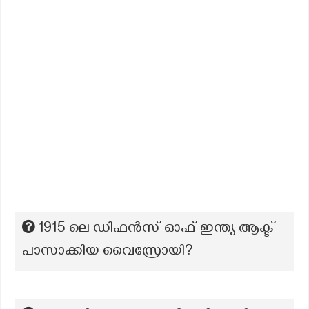
1915 ലെ ഡിഫൻസ് ഓഫ് ഇന്ത്യ ആക്ട്
പാസാക്കിയ വൈസ്രോയി?