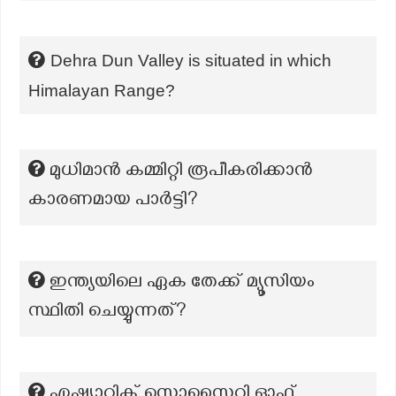
Dehra Dun Valley is situated in which
Himalayan Range?
മുധിമാൻ കമ്മിറ്റി രൂപീകരിക്കാൻ
കാരണമായ പാർട്ടി?
ഇന്ത്യയിലെ ഏക തേക്ക് മ്യൂസിയം
സ്ഥിതി ചെയ്യുന്നത്?
ഏഷ്യാറ്റിക് സൊസൈറ്റി ഓഫ്