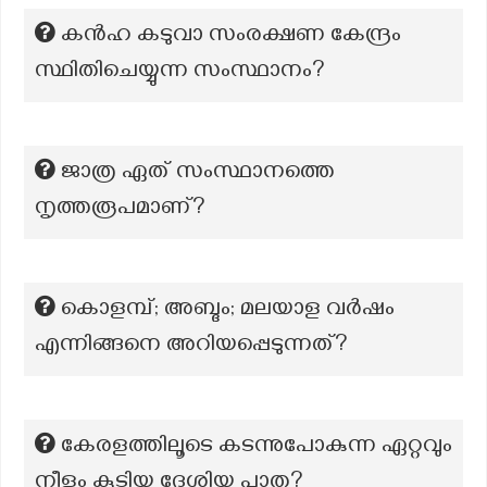
കൻഹ കടുവാ സംരക്ഷണ കേന്ദ്രം
സ്ഥിതിചെയ്യുന്ന സംസ്ഥാനം?
ജാത്ര ഏത് സംസ്ഥാനത്തെ
നൃത്തരൂപമാണ്?
കൊളമ്പ്; അബ്ദം; മലയാള വർഷം
എന്നിങ്ങനെ അറിയപ്പെടുന്നത്?
കേരളത്തിലൂടെ കടന്നുപോകുന്ന ഏറ്റവും
നീളം കൂടിയ ദേശിയ പാത?