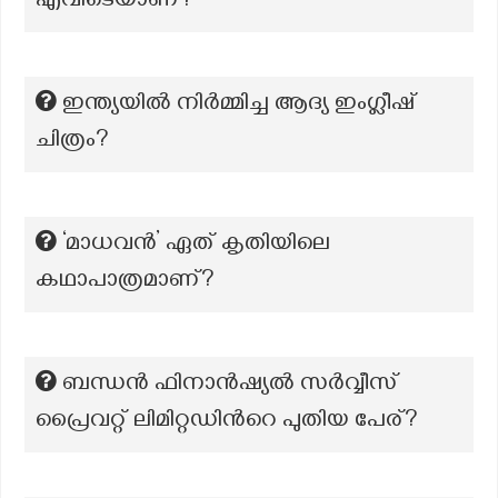
എവിടെയാണ്?
ഇന്ത്യയിൽ നിർമ്മിച്ച ആദ്യ ഇംഗ്ലീഷ്
ചിത്രം?
‘മാധവൻ’ ഏത് കൃതിയിലെ
കഥാപാത്രമാണ്?
ബന്ധൻ ഫിനാൻഷ്യൽ സർവ്വീസ്
പ്രൈവറ്റ് ലിമിറ്റഡിന്‍റെ പുതിയ പേര്?