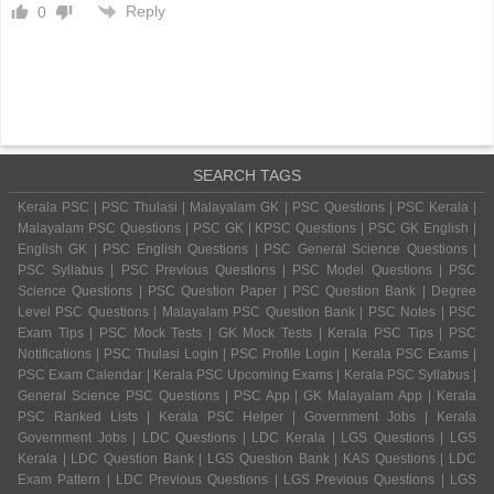
Reply
0
SEARCH TAGS
Kerala PSC | PSC Thulasi | Malayalam GK | PSC Questions | PSC Kerala |
Malayalam PSC Questions | PSC GK | KPSC Questions | PSC GK English |
English GK | PSC English Questions | PSC General Science Questions |
PSC Syllabus | PSC Previous Questions | PSC Model Questions | PSC
Science Questions | PSC Question Paper | PSC Question Bank | Degree
Level PSC Questions | Malayalam PSC Question Bank | PSC Notes | PSC
Exam Tips | PSC Mock Tests | GK Mock Tests | Kerala PSC Tips | PSC
Notifications | PSC Thulasi Login | PSC Profile Login | Kerala PSC Exams |
PSC Exam Calendar | Kerala PSC Upcoming Exams | Kerala PSC Syllabus |
General Science PSC Questions | PSC App | GK Malayalam App | Kerala
PSC Ranked Lists | Kerala PSC Helper | Government Jobs | Kerala
Government Jobs | LDC Questions | LDC Kerala | LGS Questions | LGS
Kerala | LDC Question Bank | LGS Question Bank | KAS Questions | LDC
Exam Pattern | LDC Previous Questions | LGS Previous Questions | LGS