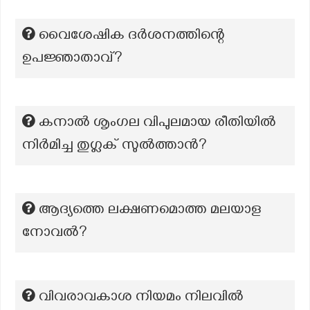
വൈശേഷിക ദർശനത്തിന്റെ
ഉപജ്ഞാതാവ്?
കനാൽ ശൃംഗല വിപുലമായ രീതിയിൽ
നിർമിച്ച തുഗ്ലക് സുൽത്താൻ?
ആദ്യത്തെ ലക്ഷണമൊത്ത മലയാള
നോവൽ?
വിവരാവകാശ നിയമം നിലവിൽ