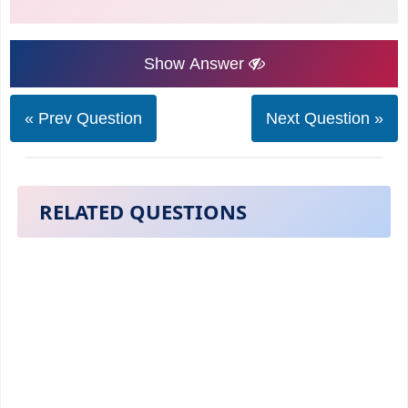
Show Answer
« Prev Question
Next Question »
RELATED QUESTIONS