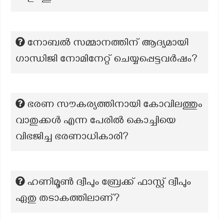
നോബൽ സമ്മാനത്തിന് ആദ്യമായി
ഗാന്ധിജി നോമിനേറ്റ് ചെയ്യപ്പെട്ടവർഷം?
ഭരണ സൗകര്യത്തിനായി കോവിലത്തും
വാതുക്കൾ എന്ന പേരിൽ കൊച്ചിയെ
വിഭജിച്ച ഭരണാധികാരി?
ഹണിമൂൺ ദ്വീപും ബ്രേക്ക് ഫാസ്റ്റ് ദ്വീപും
ഏതു തടാകത്തിലാണ്?