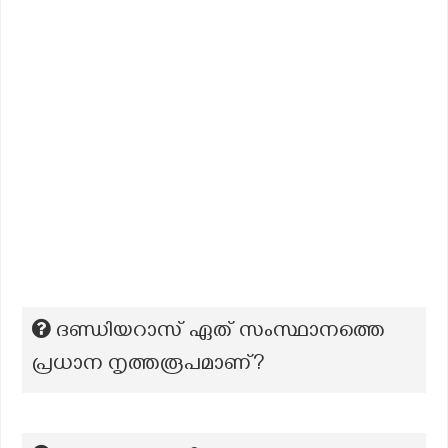
ദണ്ഡിയറാസ് ഏത് സംസ്ഥാനത്തെ
പ്രധാന നൃത്തരൂപമാണ്?