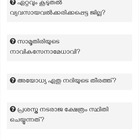
ഏറ്റവും കൂടുതൽ
വ്യവസായവൽക്കരിക്കപ്പെട്ട ജില്ല?
സാമൂതിരിയുടെ
നാവികസേനാമേധാവി?
അയോധ്യ ഏതു നദിയുടെ തീരത്ത്?
പ്രശസ്ത നടരാജ ക്ഷേത്രം സ്ഥിതി
ചെയ്യുന്നത്?