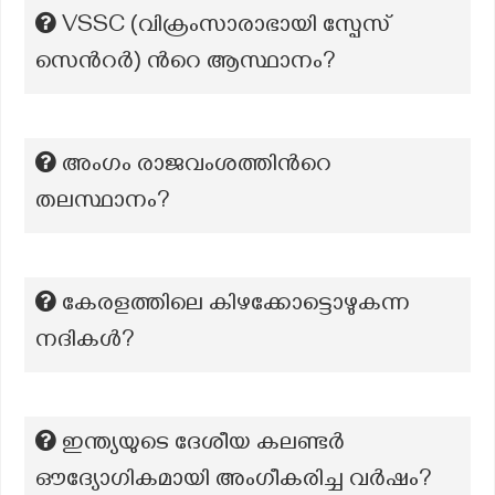
VSSC (വിക്രംസാരാഭായി സ്പേസ്
സെന്‍റര്‍) ന്‍റെ ആസ്ഥാനം?
അംഗം രാജവംശത്തിന്‍റെ
തലസ്ഥാനം?
കേരളത്തിലെ കിഴക്കോട്ടൊഴുകന്ന
നദികൾ?
ഇന്ത്യയുടെ ദേശീയ കലണ്ടർ
ഔദ്യോഗികമായി അംഗീകരിച്ച വർഷം?