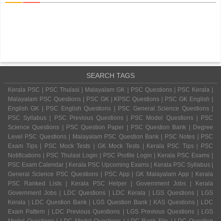
SEARCH TAGS
Kerala PSC | PSC Thulasi | Malayalam GK | PSC Questions | PSC Kerala |
Malayalam PSC Questions | PSC GK | KPSC Questions | PSC GK English |
English GK | PSC English Questions | PSC General Science Questions |
PSC Syllabus | PSC Previous Questions | PSC Model Questions | PSC
Science Questions | PSC Question Paper | PSC Question Bank | Degree
Level PSC Questions | Malayalam PSC Question Bank | PSC Notes | PSC
Exam Tips | PSC Mock Tests | GK Mock Tests | Kerala PSC Tips | PSC
Notifications | PSC Thulasi Login | PSC Profile Login | Kerala PSC Exams |
PSC Exam Calendar | Kerala PSC Upcoming Exams | Kerala PSC Syllabus |
General Science PSC Questions | PSC App | GK Malayalam App | Kerala
PSC Ranked Lists | Kerala PSC Helper | Government Jobs | Kerala
Government Jobs | LDC Questions | LDC Kerala | LGS Questions | LGS
Kerala | LDC Question Bank | LGS Question Bank | KAS Questions | LDC
Exam Pattern | LDC Previous Questions | LGS Previous Questions | LGS
Model Questions | LDC Model Questions | LDC Rank File | LDC Question