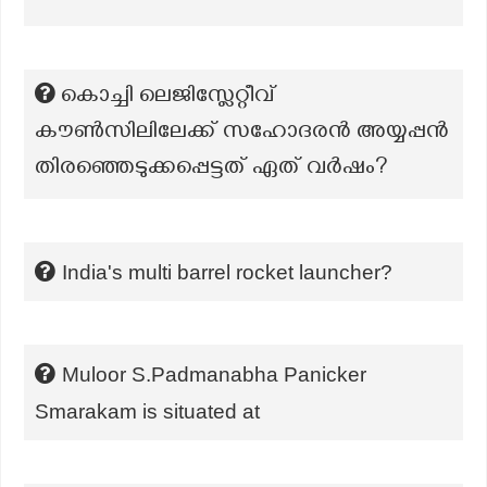
കൊച്ചി ലെജിസ്ലേറ്റീവ്
കൗൺസിലിലേക്ക് സഹോദരൻ അയ്യപ്പൻ
തിരഞ്ഞെടുക്കപ്പെട്ടത് ഏത് വർഷം?
India's multi barrel rocket launcher?
Muloor S.Padmanabha Panicker
Smarakam is situated at