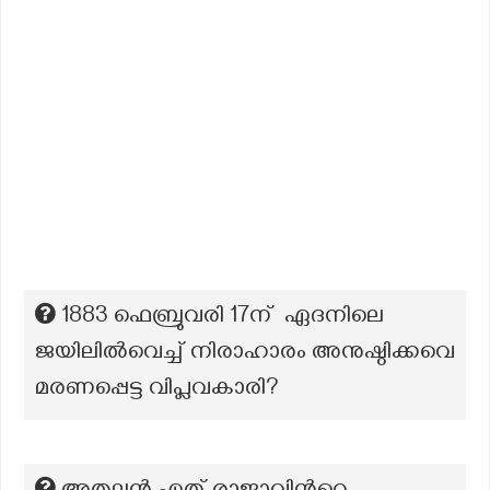
1883 ഫെബ്രുവരി 17ന് ഏദനിലെ
ജയിലിൽവെച്ച് നിരാഹാരം അനുഷ്ഠിക്കവെ
മരണപ്പെട്ട വിപ്ലവകാരി?