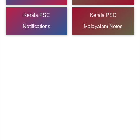
Kerala PSC
Kerala PSC
Notifications
Malayalam Notes