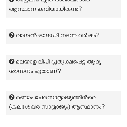
അതുലൻ ഏത് രാജാവിന്‍റെ
ആസ്ഥാന കവിയായിരുന്നു?
വാഗൺ ട്രാജഡി നടന്ന വർഷം?
മലയാള ലിപി പ്രത്യക്ഷപ്പെട്ട ആദ്യ
ശാസനം ഏതാണ്?
രണ്ടാം ചേരസാമ്രാജ്യത്തിന്‍റെ
(കുലശേഖര സാമ്രാജ്യം) ആസ്ഥാനം?