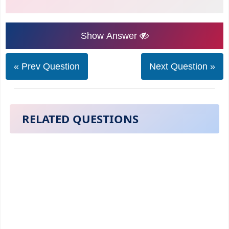
Show Answer
« Prev Question
Next Question »
RELATED QUESTIONS