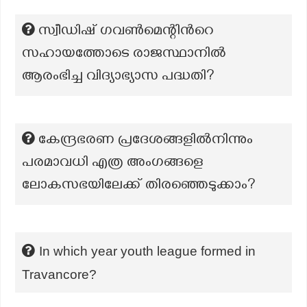
സ്വീഡിഷ് ഗവൺമെന്റിന്‍റെ
സഹായത്തോടെ രാജസ്ഥാനിൽ
ആരംഭിച്ച വിദ്യാഭ്യാസ പദ്ധതി?
കേന്ദ്രഭരണ പ്രദേശങ്ങളിൽനിന്നും
പരമാവധി എത്ര അംഗങ്ങളെ
ലോകസഭയിലേക്ക് തിരഞ്ഞെടുക്കാം?
In which year youth league formed in
Travancore?