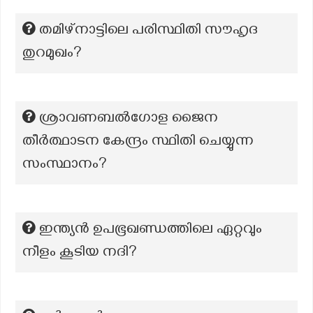
തമിഴ്നാട്ടിലെ പരിസ്ഥിതി സൗഹൃദ
തുറമുഖം?
ശ്രാവണബൽഗോള ജൈന
തീർത്ഥാടന കേന്ദ്രം സ്ഥിതി ചെയ്യുന്ന
സംസ്ഥാനം?
ഇന്ത്യൻ ഉപഭൂഖണ്ഡത്തിലെ ഏറ്റവും
നീളം കൂടിയ നദി?