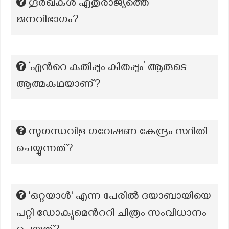
ഗൂർഖകൾ ഏതുരാജ്യത്തെ
ജനവിഭാഗം?
‘എന്‍റെ കുതിപ്പും കിതപ്പും’ ആരുടെ
ആത്മകഥയാണ്?
സുഗന്ധവിള ഗവേഷണ കേന്ദ്രം സ്ഥിതി
ചെയ്യുന്നത്?
'ഒറ്റയാൾ' എന്ന പേരിൽ ദയാബായിയെ
പറ്റി ഡോക്യുമെൻററി ചിത്രം സംവിധാനം