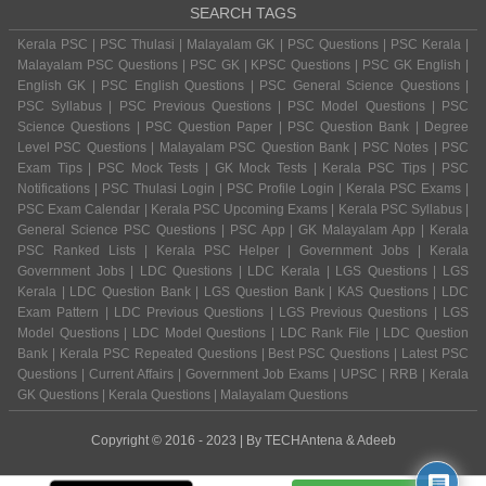
SEARCH TAGS
Kerala PSC | PSC Thulasi | Malayalam GK | PSC Questions | PSC Kerala |
Malayalam PSC Questions | PSC GK | KPSC Questions | PSC GK English |
English GK | PSC English Questions | PSC General Science Questions |
PSC Syllabus | PSC Previous Questions | PSC Model Questions | PSC
Science Questions | PSC Question Paper | PSC Question Bank | Degree
Level PSC Questions | Malayalam PSC Question Bank | PSC Notes | PSC
Exam Tips | PSC Mock Tests | GK Mock Tests | Kerala PSC Tips | PSC
Notifications | PSC Thulasi Login | PSC Profile Login | Kerala PSC Exams |
PSC Exam Calendar | Kerala PSC Upcoming Exams | Kerala PSC Syllabus |
General Science PSC Questions | PSC App | GK Malayalam App | Kerala
PSC Ranked Lists | Kerala PSC Helper | Government Jobs | Kerala
Government Jobs | LDC Questions | LDC Kerala | LGS Questions | LGS
Kerala | LDC Question Bank | LGS Question Bank | KAS Questions | LDC
Exam Pattern | LDC Previous Questions | LGS Previous Questions | LGS
Model Questions | LDC Model Questions | LDC Rank File | LDC Question
Bank | Kerala PSC Repeated Questions | Best PSC Questions | Latest PSC
Questions | Current Affairs | Government Job Exams | UPSC | RRB | Kerala
GK Questions | Kerala Questions | Malayalam Questions
Copyright © 2016 - 2023 | By
TECHAntena
&
Adeeb