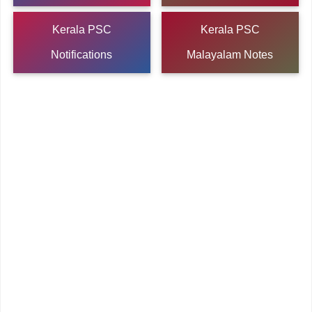
Kerala PSC
Kerala PSC
Notifications
Malayalam Notes