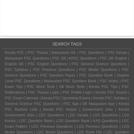
SEARCH TAGS
Kerala PSC | PSC Thulasi | Malayalam GK | PSC Questions | PSC Kerala |
Malayalam PSC Questions | PSC GK | KPSC Questions | PSC GK English |
English GK | PSC English Questions | PSC General Science Questions |
PSC Syllabus | PSC Previous Questions | PSC Model Questions | PSC
Science Questions | PSC Question Paper | PSC Question Bank | Degree
Level PSC Questions | Malayalam PSC Question Bank | PSC Notes | PSC
Exam Tips | PSC Mock Tests | GK Mock Tests | Kerala PSC Tips | PSC
Notifications | PSC Thulasi Login | PSC Profile Login | Kerala PSC Exams |
PSC Exam Calendar | Kerala PSC Upcoming Exams | Kerala PSC Syllabus |
General Science PSC Questions | PSC App | GK Malayalam App | Kerala
PSC Ranked Lists | Kerala PSC Helper | Government Jobs | Kerala
Government Jobs | LDC Questions | LDC Kerala | LGS Questions | LGS
Kerala | LDC Question Bank | LGS Question Bank | KAS Questions | LDC
Exam Pattern | LDC Previous Questions | LGS Previous Questions | LGS
Model Questions | LDC Model Questions | LDC Rank File | LDC Question