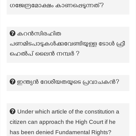
ഗജേന്ദ്രമോക്ഷം കാണപ്പെടുന്നത്?
കറൻസിരഹിത
പണമിടപാടുകൾക്കുവേണ്ടിയുള്ള ടോൾ ഫ്രീ
ഹെൽപ് ലൈൻ നമ്പർ ?
ഇന്ത്യൻ ദേശീയതയുടെ പ്രവാചകൻ?
Under which article of the constitution a
citizen can approach the High Court if he
has been denied Fundamental Rights?