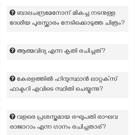
ബാലചന്ദ്രമേനോന് മികച്ച നടനുള്ള
ദേശീയ പുരസ്ക്കാരം നേടിക്കൊടുത്ത ചിത്രം?
ആത്മവിദ്യ എന്ന കൃതി രചിച്ചത്?
കേരളത്തിൽ ഹിന്ദുസ്ഥാൻ ലാറ്റക്‌സ്
ഫാക്ടറി എവിടെ സ്ഥിതി ചെയ്യുന്നു?
വളരെ പ്രശസ്തമായ രഘുപതി രാഘവ
രാജാറാം എന്ന ഗാനം രചിച്ചതാര്?