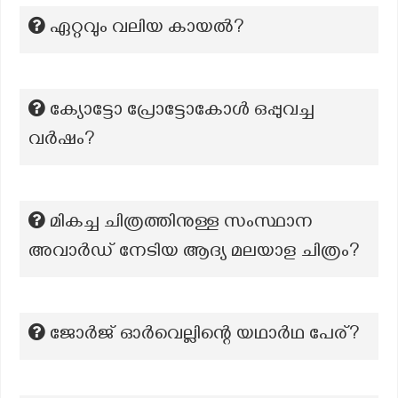
ഏറ്റവും വലിയ കായൽ?
ക്യോട്ടോ പ്രോട്ടോകോൾ ഒപ്പുവച്ച
വർഷം?
മികച്ച ചിത്രത്തിനുള്ള സംസ്ഥാന
അവാർഡ് നേടിയ ആദ്യ മലയാള ചിത്രം?
ജോർജ് ഓർവെല്ലിന്റെ യഥാർഥ പേര്?