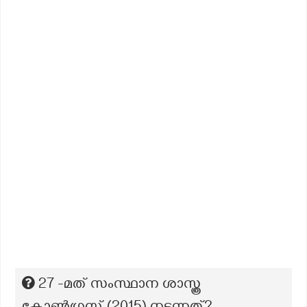
27 -മത് സംസ്ഥാന ശാസ്ത്ര