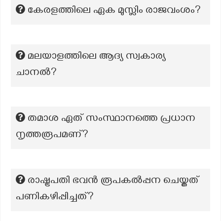
കേരളത്തിലെ ഏക മുസ്ലിം രാജവംശം?
മലയാളത്തിലെ ആദ്യ സ്വകാര്യ
ചാനല്‍?
തമാശ ഏത് സംസ്ഥാനത്തെ പ്രധാന
നൃത്തരൂപമണ്?
രാഷ്ട്രപതി ഭവൻ രൂപകൽപ്പന ചെയ്തത്
പണികഴിപ്പിച്ചത്?