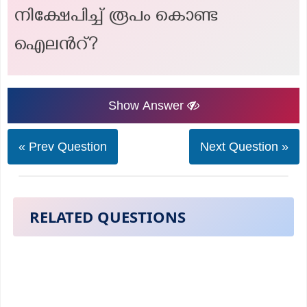
നിക്ഷേപിച്ച് രൂപം കൊണ്ട
ഐലന്‍റ്?
Show Answer
« Prev Question
Next Question »
RELATED QUESTIONS