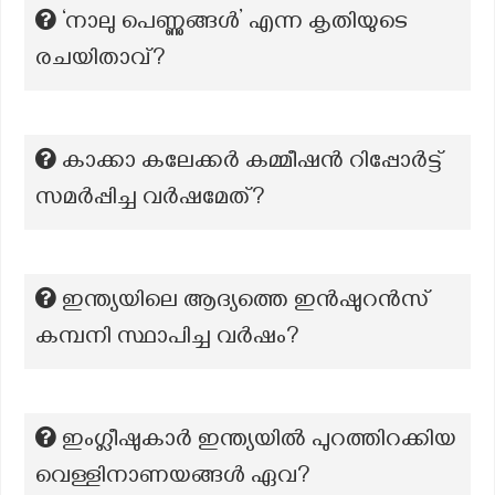
‘നാലു പെണ്ണുങ്ങൾ’ എന്ന കൃതിയുടെ
രചയിതാവ്?
കാക്കാ കലേക്കർ കമ്മീഷൻ റിപ്പോർട്ട്
സമർപ്പിച്ച വർഷമേത്?
ഇന്ത്യയിലെ ആദ്യത്തെ ഇൻഷുറൻസ്
കമ്പനി സ്ഥാപിച്ച വർഷം?
ഇംഗ്ലീഷുകാർ ഇന്ത്യയിൽ പുറത്തിറക്കിയ
വെള്ളിനാണയങ്ങൾ ഏവ?