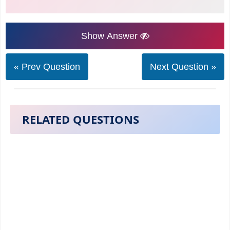
Show Answer
« Prev Question
Next Question »
RELATED QUESTIONS