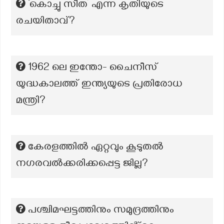
‘കൊച്ചു സീത’ എന്ന കൃതിയുടെ
രചയിതാവ്?
1962 ലെ ഇന്തോ- ചൈനീസ്
യുദ്ധകാലത്ത് ഇന്ത്യയുടെ പ്രതിരോധ
മന്ത്രി?
കേരളത്തിൽ ഏറ്റവും കൂടുതൽ
നഗരവൽക്കരിക്കപ്പെട്ട ജില്ല?
പശ്ചിമഘട്ടത്തിനും സമുദ്രത്തിനും