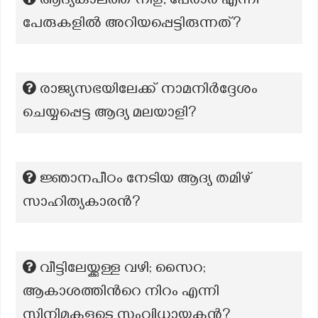
ആദ്യകാലത്ത് നിള, പേരാര്‍ എന്നീ
പേരുകളില്‍ അറിയപ്പെട്ടിരുന്നത്?
രാജ്യസഭയിലേക്ക് നാമനിർദ്ദേശം
ചെയ്യപ്പെട്ട ആദ്യ മലയാളി?
ജ്ഞാനപീഠം നേടിയ ആദ്യ തമിഴ്
സാഹിത്യകാരൻ?
വീട്ടിലേയ്ക്കുള്ള വഴി; സൈറ;
ആകാശത്തിന്‍റെ നിറം എന്നി
സിനിമകളുടെ സംവിധായകൻ?