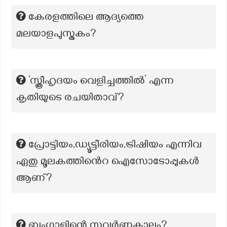
കേരളത്തിലെ ആദ്യത്തെ
മലയാളപുസ്തകം?
‘സ്ത്രീഹൃദയം വെളിച്ചത്തിൽ’ എന്ന
കൃതിയുടെ രചയിതാവ്?
പ്രോട്ടിയം,ഡ്യൂട്ടീരിയം,ട്രിഷിയം എന്നിവ
ഏതു മൂലകത്തിൻെറ ഐസോടോപ്പുകൾ
ആണ്?
ബംഗാളിന്റെ സുവർണ്ണകാലം?