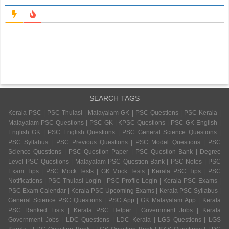
SEARCH TAGS
Kerala PSC | PSC Thulasi | Malayalam GK | PSC Questions | PSC Kerala |
Malayalam PSC Questions | PSC GK | KPSC Questions | PSC GK English |
English GK | PSC English Questions | PSC General Science Questions |
PSC Syllabus | PSC Previous Questions | PSC Model Questions | PSC
Science Questions | PSC Question Paper | PSC Question Bank | Degree
Level PSC Questions | Malayalam PSC Question Bank | PSC Notes | PSC
Exam Tips | PSC Mock Tests | GK Mock Tests | Kerala PSC Tips | PSC
Notifications | PSC Thulasi Login | PSC Profile Login | Kerala PSC Exams |
PSC Exam Calendar | Kerala PSC Upcoming Exams | Kerala PSC Syllabus |
General Science PSC Questions | PSC App | GK Malayalam App | Kerala
PSC Ranked Lists | Kerala PSC Helper | Government Jobs | Kerala
Government Jobs | LDC Questions | LDC Kerala | LGS Questions | LGS