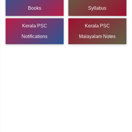
Books
Syllabus
Kerala PSC
Kerala PSC
Notifications
Malayalam Notes